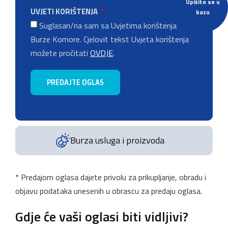
Upišite se u
UVJETI KORIŠTENJA
bazu
Suglasan/na sam sa Uvjetima korištenja
Burze Komore. Cjelovit tekst Uvjeta korištenja
možete pročitati
OVDJE
.
PREDAJTE OGLAS
Burza usluga i proizvoda
* Predajom oglasa dajete privolu za prikupljanje, obradu i
objavu podataka unesenih u obrascu za predaju oglasa.
Gdje će vaši oglasi biti vidljivi?