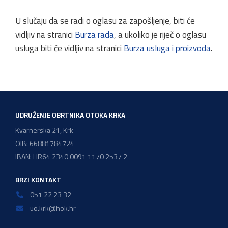
U slučaju da se radi o oglasu za zapošljenje, biti će
vidljiv na stranici
Burza rada
, a ukoliko je riječ o oglasu
usluga biti će vidljiv na stranici
Burza usluga i proizvoda
.
UDRUŽENJE OBRTNIKA OTOKA KRKA
Kvarnerska 21, Krk
OIB: 66881784724
IBAN: HR64 2340 0091 1170 2537 2
BRZI KONTAKT
051 22 23 32
uo.krk@hok.hr