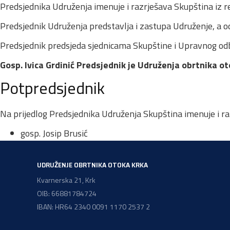
Predsjednika Udruženja imenuje i razrješava Skupština iz r
Predsjednik Udruženja predstavlja i zastupa Udruženje, a o
Predsjednik predsjeda sjednicama Skupštine i Upravnog od
Gosp. Ivica Grdinić Predsjednik je Udruženja obrtnika o
Potpredsjednik
Na prijedlog Predsjednika Udruženja Skupština imenuje i r
gosp. Josip Brusić
UDRUŽENJE OBRTNIKA OTOKA KRKA
Kvarnerska 21, Krk
OIB: 66881784724
IBAN: HR64 2340 0091 1170 2537 2