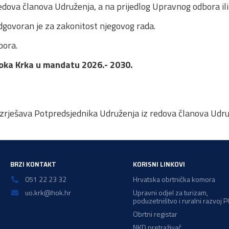
edova članova Udruženja, a na prijedlog Upravnog odbora ili
dgovoran je za zakonitost njegovog rada.
bora.
toka Krka u mandatu 2026.- 2030.
azrješava Potpredsjednika Udruženja iz redova članova Udru
BRZI KONTAKT
KORISNI LINKOVI
051 22 23 32
Hrvatska obrtnička komora
uo.krk@hok.hr
Upravni odjel za turizam,
poduzetništvo i ruralni razvoj 
Obrtni registar
NKD pretraživač