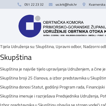
051 22 23 32
uo.krk@hok.hr
Kvarnerska 
Tijela Udruženja su: Skupština, Upravni odbor, Nadzorni odb
Skupština
Skupština je najviše tijelo upravljanja Udruženjem, a čine j
Skupština broji 25 članova, a izbor predstavnika u Skupšti
Skupština donosi Statut, godišnji Program rada, Financijski 
Skupština imenuje i razrješava Predsjednika Udruženja, Po
Izbor predstavnika u Skupštinu obavlja se strogo vodeći raču