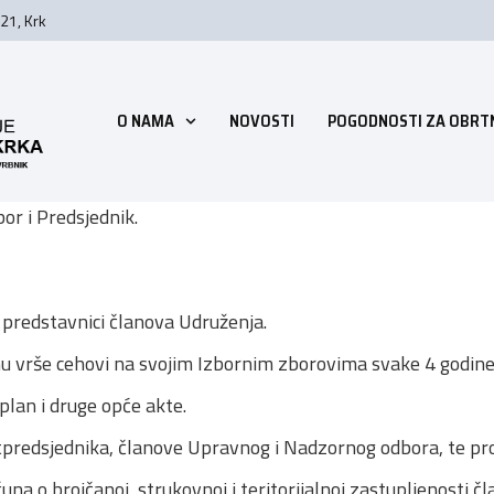
21, Krk
O NAMA
NOVOSTI
POGODNOSTI ZA OBRT
or i Predsjednik.
e predstavnici članova Udruženja.
nu vrše cehovi na svojim Izbornim zborovima svake 4 godine
plan i druge opće akte.
tpredsjednika, članove Upravnog i Nadzornog odbora, te pro
na o brojčanoj, strukovnoj i teritorijalnoj zastupljenosti čl