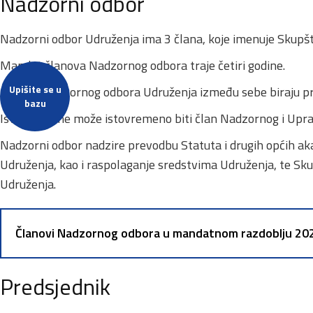
Nadzorni odbor
Nadzorni odbor Udruženja ima 3 člana, koje imenuje Skupšti
Mandat članova Nadzornog odbora traje četiri godine.
Upišite se u
Članovi Nadzornog odbora Udruženja između sebe biraju pred
bazu
Ista osoba ne može istovremeno biti član Nadzornog i Upr
Nadzorni odbor nadzire prevodbu Statuta i drugih općih aka
Udruženja, kao i raspolaganje sredstvima Udruženja, te Sku
Udruženja.
Članovi Nadzornog odbora u mandatnom razdoblju 20
Predsjednik