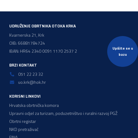
UDRUŽENJE OBRTNIKA OTOKA KRKA
Kvarnerska 21, Krk
OIB: 66881784724
Upišite se u
IBAN: HR64 2340 0091 1170 2537 2
bazu
BRZI KONTAKT
051 22 23 32
uo.krk@hok.hr
KORISNI LINKOVI
Hrvatska obrtnička komora
Upravni odjel za turizam, poduzetništvo i ruralni razvoj PGŽ
Obrtni registar
NKD pretraživač
FINA