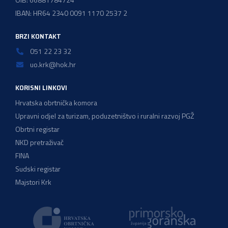
IBAN: HR64 2340 0091 1170 2537 2
BRZI KONTAKT
051 22 23 32
uo.krk@hok.hr
KORISNI LINKOVI
Hrvatska obrtnička komora
Upravni odjel za turizam, poduzetništvo i ruralni razvoj PGŽ
Obrtni registar
NKD pretraživač
FINA
Sudski registar
Majstori Krk