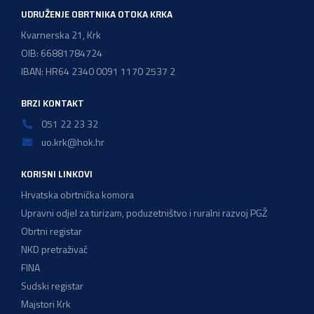
UDRUŽENJE OBRTNIKA OTOKA KRKA
Kvarnerska 21, Krk
OIB: 66881784724
IBAN: HR64 2340 0091 1170 2537 2
BRZI KONTAKT
051 22 23 32
uo.krk@hok.hr
KORISNI LINKOVI
Hrvatska obrtnička komora
Upravni odjel za turizam, poduzetništvo i ruralni razvoj PGŽ
Obrtni registar
NKD pretraživač
FINA
Sudski registar
Majstori Krk