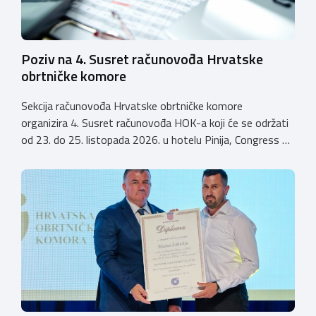
Poziv na 4. Susret računovođa Hrvatske
obrtničke komore
Sekcija računovođa Hrvatske obrtničke komore
organizira 4. Susret računovođa HOK-a koji će se održati
od 23. do 25. listopada 2026. u hotelu Pinija, Congress &
Event Center Zadar (Petrčane). Susret će službeno biti
otvoren u petak, 23. listopada 2026. u
poslijepodnevnim, uz uvodno predavanje i pozdrav
domaćina. Tijekom subote, 24. listopada, održavat će se
predavanja, interaktivne radionice te okrugli stolovi na
aktualne teme. […]