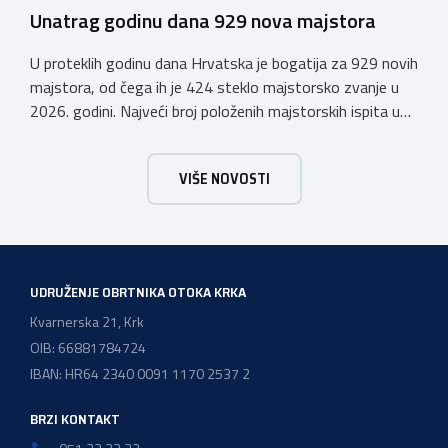
Unatrag godinu dana 929 nova majstora
U proteklih godinu dana Hrvatska je bogatija za 929 novih
majstora, od čega ih je 424 steklo majstorsko zvanje u
2026. godini. Najveći broj položenih majstorskih ispita u
posljednjih godinu dana bio je u majstorskim zvanjima
majstor elektroinstalater, majstor frizer, majstor
VIŠE NOVOSTI
vodoinstalatera, instalatera grijanja i klimatizacije te
majstora automehaničara. Najveći broj navedenih
majstorskih ispita položeno […]
UDRUŽENJE OBRTNIKA OTOKA KRKA
Kvarnerska 21, Krk
OIB: 66881784724
IBAN: HR64 2340 0091 1170 2537 2
BRZI KONTAKT