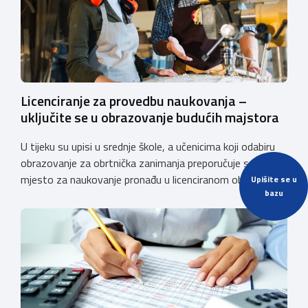
Licenciranje za provedbu naukovanja –
uključite se u obrazovanje budućih majstora
U tijeku su upisi u srednje škole, a učenicima koji odabiru
obrazovanje za obrtnička zanimanja preporučuje se da
mjesto za naukovanje pronađu u licenciranom obrtu ili
Upišite se u
bazu
pravnoj osobi. Hrvatska obrtnička komora poziva obrtnike
koji još nemaju licenciju da pokrenu postupak
licenciranja kako bi budućim učenicima omogućili
kvalitetno i sigurno stjecanje praktičnih znanja, a
istodobno ulagali u razvoj […]