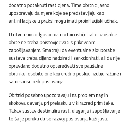
dodatno potaknuti rast cijena. Time obrtnici jasno
upozoravaju da mjere koje se predstavljaju kao
antiinflacijske u praksi mogu imati proinflacijski učinak.
U otvorenim odgovorima obrtnici ističu kako paušalne
obrte ne treba poistovjećivati s prikrivenim
zapošljavanjem. Smatraju da eventualne zlouporabe
sustava treba ciljano nadzirati i sankcionirati, ali da nije
opravdano dodatno opterećivati sve paušalne
obrtnike, osobito one koji uredno posluju, izdaju račune i
sami snose rizik poslovanja.
Obrtnici posebno upozoravaju i na problem naglih
skokova davanja pri prelasku u viši razred primitaka.
Takav sustav destimulira rast, ulaganja i zapošljavanje
te šalje poruku da se razvoj poslovanja kažnjava.