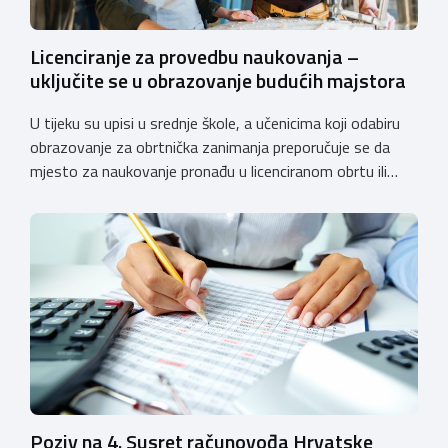
Licenciranje za provedbu naukovanja –
uključite se u obrazovanje budućih majstora
U tijeku su upisi u srednje škole, a učenicima koji odabiru
obrazovanje za obrtnička zanimanja preporučuje se da
mjesto za naukovanje pronađu u licenciranom obrtu ili
pravnoj osobi. Hrvatska obrtnička komora poziva obrtnike
koji još nemaju licenciju da pokrenu postupak
licenciranja kako bi budućim učenicima omogućili
kvalitetno i sigurno stjecanje praktičnih znanja, a
istodobno ulagali u razvoj […]
Poziv na 4. Susret računovođa Hrvatske