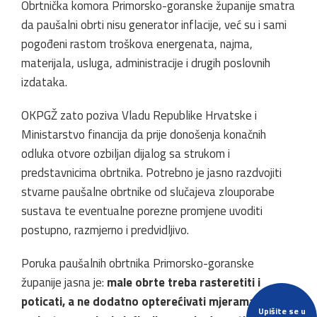
Obrtnička komora Primorsko-goranske županije smatra
da paušalni obrti nisu generator inflacije, već su i sami
pogođeni rastom troškova energenata, najma,
materijala, usluga, administracije i drugih poslovnih
izdataka.
OKPGŽ zato poziva Vladu Republike Hrvatske i
Ministarstvo financija da prije donošenja konačnih
odluka otvore ozbiljan dijalog sa strukom i
predstavnicima obrtnika. Potrebno je jasno razdvojiti
stvarne paušalne obrtnike od slučajeva zlouporabe
sustava te eventualne porezne promjene uvoditi
postupno, razmjerno i predvidljivo.
Poruka paušalnih obrtnika Primorsko-goranske
županije jasna je:
male obrte treba rasteretiti i
poticati, a ne dodatno opterećivati mjerama koje bi,
Upišite se u