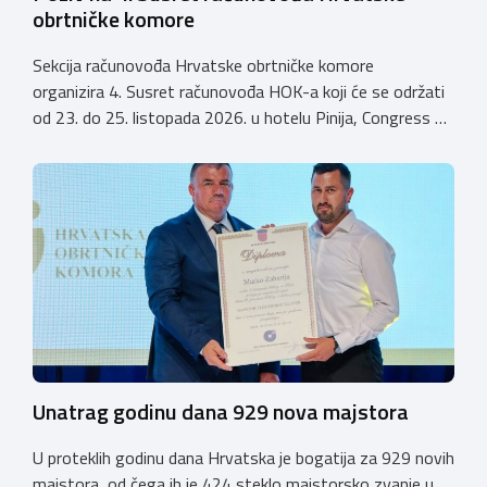
obrtničke komore
Sekcija računovođa Hrvatske obrtničke komore
organizira 4. Susret računovođa HOK-a koji će se održati
od 23. do 25. listopada 2026. u hotelu Pinija, Congress &
Event Center Zadar (Petrčane). Susret će službeno biti
otvoren u petak, 23. listopada 2026. u
poslijepodnevnim, uz uvodno predavanje i pozdrav
domaćina. Tijekom subote, 24. listopada, održavat će se
predavanja, interaktivne radionice te okrugli stolovi na
aktualne teme. […]
Unatrag godinu dana 929 nova majstora
U proteklih godinu dana Hrvatska je bogatija za 929 novih
majstora, od čega ih je 424 steklo majstorsko zvanje u