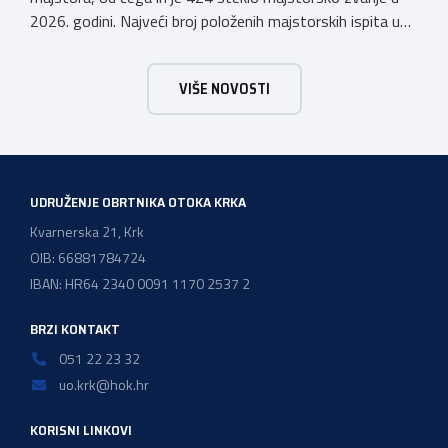
2026. godini. Najveći broj položenih majstorskih ispita u
posljednjih godinu dana bio je u majstorskim zvanjima
majstor elektroinstalater, majstor frizer, majstor
VIŠE NOVOSTI
vodoinstalatera, instalatera grijanja i klimatizacije te
majstora automehaničara. Najveći broj navedenih
majstorskih ispita položeno […]
UDRUŽENJE OBRTNIKA OTOKA KRKA
Kvarnerska 21, Krk
OIB: 66881784724
IBAN: HR64 2340 0091 1170 2537 2
BRZI KONTAKT
051 22 23 32
uo.krk@hok.hr
KORISNI LINKOVI