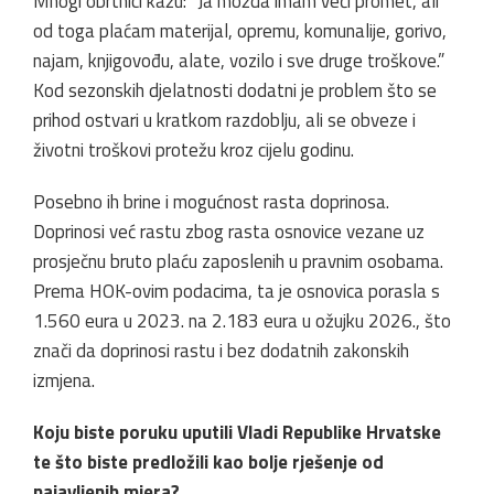
Mnogi obrtnici kažu: “Ja možda imam veći promet, ali
od toga plaćam materijal, opremu, komunalije, gorivo,
najam, knjigovođu, alate, vozilo i sve druge troškove.”
Kod sezonskih djelatnosti dodatni je problem što se
prihod ostvari u kratkom razdoblju, ali se obveze i
životni troškovi protežu kroz cijelu godinu.
Posebno ih brine i mogućnost rasta doprinosa.
Doprinosi već rastu zbog rasta osnovice vezane uz
prosječnu bruto plaću zaposlenih u pravnim osobama.
Prema HOK-ovim podacima, ta je osnovica porasla s
1.560 eura u 2023. na 2.183 eura u ožujku 2026., što
znači da doprinosi rastu i bez dodatnih zakonskih
izmjena.
Koju biste poruku uputili Vladi Republike Hrvatske
te što biste predložili kao bolje rješenje od
najavljenih mjera?