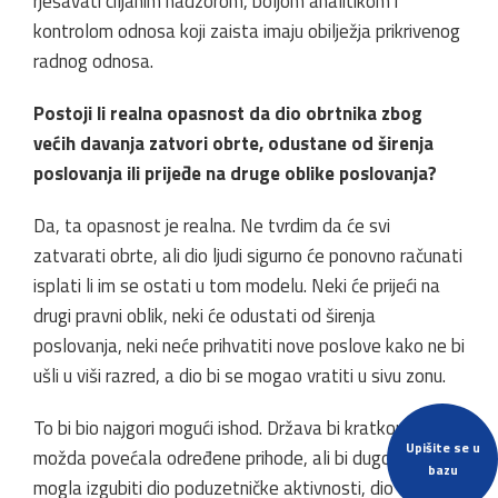
rješavati ciljanim nadzorom, boljom analitikom i
kontrolom odnosa koji zaista imaju obilježja prikrivenog
radnog odnosa.
Postoji li realna opasnost da dio obrtnika zbog
većih davanja zatvori obrte, odustane od širenja
poslovanja ili prijeđe na druge oblike poslovanja?
Da, ta opasnost je realna. Ne tvrdim da će svi
zatvarati obrte, ali dio ljudi sigurno će ponovno računati
isplati li im se ostati u tom modelu. Neki će prijeći na
drugi pravni oblik, neki će odustati od širenja
poslovanja, neki neće prihvatiti nove poslove kako ne bi
ušli u viši razred, a dio bi se mogao vratiti u sivu zonu.
To bi bio najgori mogući ishod. Država bi kratkoročno
Upišite se u
možda povećala određene prihode, ali bi dugoročno
bazu
mogla izgubiti dio poduzetničke aktivnosti, dio