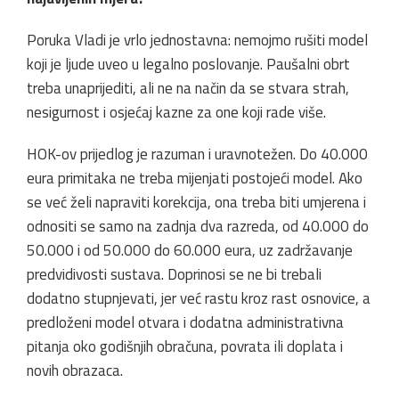
Poruka Vladi je vrlo jednostavna: nemojmo rušiti model
koji je ljude uveo u legalno poslovanje. Paušalni obrt
treba unaprijediti, ali ne na način da se stvara strah,
nesigurnost i osjećaj kazne za one koji rade više.
HOK-ov prijedlog je razuman i uravnotežen. Do 40.000
eura primitaka ne treba mijenjati postojeći model. Ako
se već želi napraviti korekcija, ona treba biti umjerena i
odnositi se samo na zadnja dva razreda, od 40.000 do
50.000 i od 50.000 do 60.000 eura, uz zadržavanje
predvidivosti sustava. Doprinosi se ne bi trebali
dodatno stupnjevati, jer već rastu kroz rast osnovice, a
predloženi model otvara i dodatna administrativna
pitanja oko godišnjih obračuna, povrata ili doplata i
novih obrazaca.