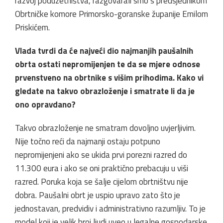
razvoj poduzetništva, razgovarali smo s predsjednikom
Obrtničke komore Primorsko-goranske županije Emilom
Priskićem.
Vlada tvrdi da će najveći dio najmanjih paušalnih
obrta ostati nepromijenjen te da se mjere odnose
prvenstveno na obrtnike s višim prihodima. Kako vi
gledate na takvo obrazloženje i smatrate li da je
ono opravdano?
Takvo obrazloženje ne smatram dovoljno uvjerljivim.
Nije točno reći da najmanji ostaju potpuno
nepromijenjeni ako se ukida prvi porezni razred do
11.300 eura i ako se oni praktično prebacuju u viši
razred. Poruka koja se šalje cijelom obrtništvu nije
dobra. Paušalni obrt je uspio upravo zato što je
jednostavan, predvidiv i administrativno razumljiv. To je
model koji je velik broj ljudi uveo u legalne gospodarske