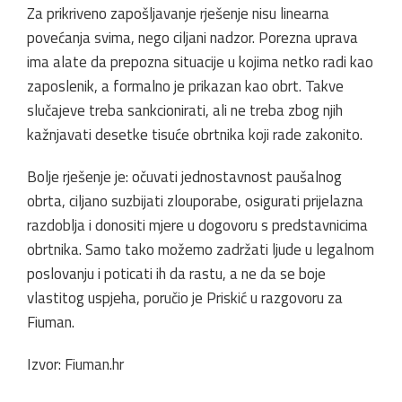
Za prikriveno zapošljavanje rješenje nisu linearna
povećanja svima, nego ciljani nadzor. Porezna uprava
ima alate da prepozna situacije u kojima netko radi kao
zaposlenik, a formalno je prikazan kao obrt. Takve
slučajeve treba sankcionirati, ali ne treba zbog njih
kažnjavati desetke tisuće obrtnika koji rade zakonito.
Bolje rješenje je: očuvati jednostavnost paušalnog
obrta, ciljano suzbijati zlouporabe, osigurati prijelazna
razdoblja i donositi mjere u dogovoru s predstavnicima
obrtnika. Samo tako možemo zadržati ljude u legalnom
poslovanju i poticati ih da rastu, a ne da se boje
vlastitog uspjeha, poručio je Priskić u razgovoru za
Fiuman.
Izvor: Fiuman.hr