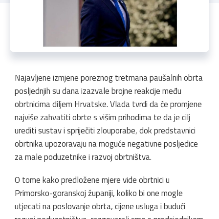
Najavljene izmjene poreznog tretmana paušalnih obrta
posljednjih su dana izazvale brojne reakcije među
obrtnicima diljem Hrvatske. Vlada tvrdi da će promjene
najviše zahvatiti obrte s višim prihodima te da je cilj
urediti sustav i spriječiti zlouporabe, dok predstavnici
obrtnika upozoravaju na moguće negativne posljedice
za male poduzetnike i razvoj obrtništva.
O tome kako predložene mjere vide obrtnici u
Primorsko-goranskoj županiji, koliko bi one mogle
utjecati na poslovanje obrta, cijene usluga i budući