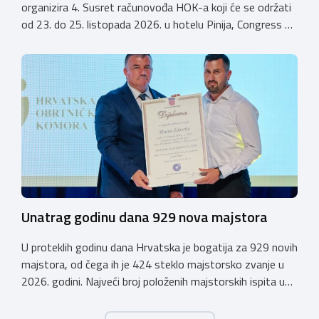
organizira 4. Susret računovođa HOK-a koji će se održati
od 23. do 25. listopada 2026. u hotelu Pinija, Congress &
Event Center Zadar (Petrčane). Susret će službeno biti
otvoren u petak, 23. listopada 2026. u
poslijepodnevnim, uz uvodno predavanje i pozdrav
domaćina. Tijekom subote, 24. listopada, održavat će se
predavanja, interaktivne radionice te okrugli stolovi na
aktualne teme. […]
Unatrag godinu dana 929 nova majstora
U proteklih godinu dana Hrvatska je bogatija za 929 novih
majstora, od čega ih je 424 steklo majstorsko zvanje u
2026. godini. Najveći broj položenih majstorskih ispita u
posljednjih godinu dana bio je u majstorskim zvanjima
majstor elektroinstalater, majstor frizer, majstor