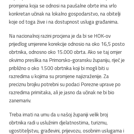
promjena koja se odnosi na paušalne obrte ima vrlo
konkretan učinak na lokalno gospodarstvo, na obitelji
koje od toga žive i na dostupnost usluga građanima.
Na nacionalnoj razini procjena je da bi se HOK-ov
prijedlog umjerene korekcije odnosio na oko 16,5 posto
obrtnika, odnosno oko 15.000 obrta. Ako se taj omjer
okvirno preslika na Primorsko-goransku županiju, riječ je
približno o oko 1.500 obrtnika koji bi mogli biti u
razredima u kojima su promjene najizraženije. Za
preciznu brojku potrebni su podaci Porezne uprave po
razredima primitaka, ali je jasno da učinak ne bi bio
zanemariv.
Treba imati na umu da u našoj županiji velik broj
obrtnika radi u uslužnim djelatnostima, turizmu,
ugostiteljstvu, građevini, prijevozu, osobnim uslugama i