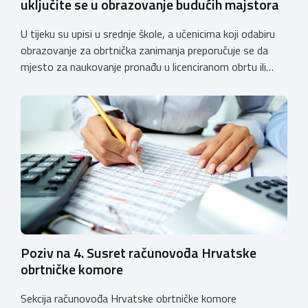
uključite se u obrazovanje budućih majstora
U tijeku su upisi u srednje škole, a učenicima koji odabiru
obrazovanje za obrtnička zanimanja preporučuje se da
mjesto za naukovanje pronađu u licenciranom obrtu ili
pravnoj osobi. Hrvatska obrtnička komora poziva obrtnike
koji još nemaju licenciju da pokrenu postupak
licenciranja kako bi budućim učenicima omogućili
kvalitetno i sigurno stjecanje praktičnih znanja, a
istodobno ulagali u razvoj […]
Poziv na 4. Susret računovođa Hrvatske
obrtničke komore
Sekcija računovođa Hrvatske obrtničke komore