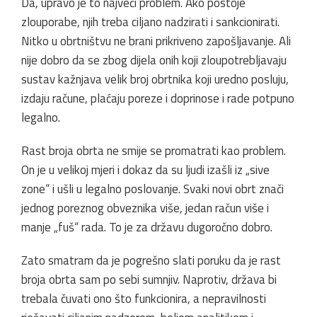
Da, upravo je to najveći problem. Ako postoje
zlouporabe, njih treba ciljano nadzirati i sankcionirati.
Nitko u obrtništvu ne brani prikriveno zapošljavanje. Ali
nije dobro da se zbog dijela onih koji zloupotrebljavaju
sustav kažnjava velik broj obrtnika koji uredno posluju,
izdaju račune, plaćaju poreze i doprinose i rade potpuno
legalno.
Rast broja obrta ne smije se promatrati kao problem.
On je u velikoj mjeri i dokaz da su ljudi izašli iz „sive
zone“ i ušli u legalno poslovanje. Svaki novi obrt znači
jednog poreznog obveznika više, jedan račun više i
manje „fuš“ rada. To je za državu dugoročno dobro.
Zato smatram da je pogrešno slati poruku da je rast
broja obrta sam po sebi sumnjiv. Naprotiv, država bi
trebala čuvati ono što funkcionira, a nepravilnosti