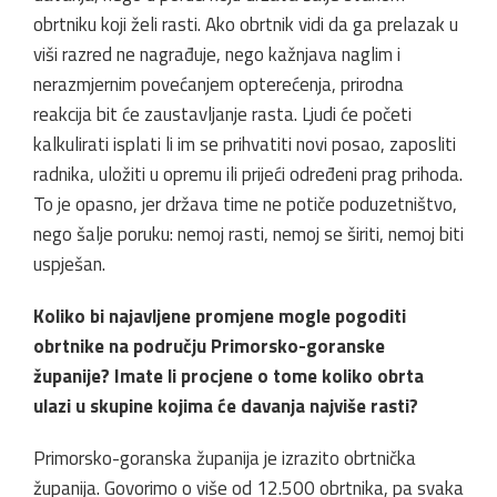
obrtniku koji želi rasti. Ako obrtnik vidi da ga prelazak u
viši razred ne nagrađuje, nego kažnjava naglim i
nerazmjernim povećanjem opterećenja, prirodna
reakcija bit će zaustavljanje rasta. Ljudi će početi
kalkulirati isplati li im se prihvatiti novi posao, zaposliti
radnika, uložiti u opremu ili prijeći određeni prag prihoda.
To je opasno, jer država time ne potiče poduzetništvo,
nego šalje poruku: nemoj rasti, nemoj se širiti, nemoj biti
uspješan.
Koliko bi najavljene promjene mogle pogoditi
obrtnike na području Primorsko-goranske
županije? Imate li procjene o tome koliko obrta
ulazi u skupine kojima će davanja najviše rasti?
Primorsko-goranska županija je izrazito obrtnička
županija. Govorimo o više od 12.500 obrtnika, pa svaka