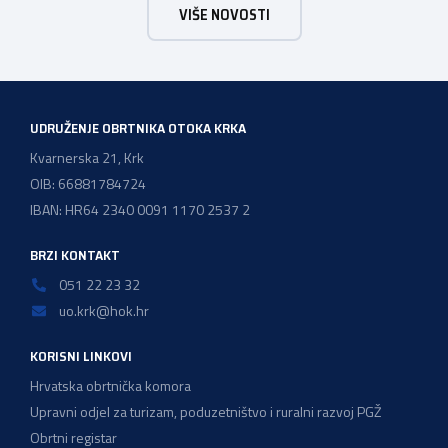
VIŠE NOVOSTI
vodoinstalatera, instalatera grijanja i klimatizacije te
majstora automehaničara. Najveći broj navedenih
majstorskih ispita položeno […]
UDRUŽENJE OBRTNIKA OTOKA KRKA
Kvarnerska 21, Krk
OIB: 66881784724
IBAN: HR64 2340 0091 1170 2537 2
BRZI KONTAKT
051 22 23 32
uo.krk@hok.hr
KORISNI LINKOVI
Hrvatska obrtnička komora
Upravni odjel za turizam, poduzetništvo i ruralni razvoj PGŽ
Obrtni registar