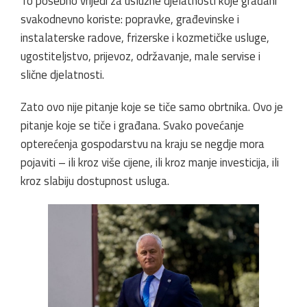
To posebno vrijedi za uslužne djelatnosti koje građani
svakodnevno koriste: popravke, građevinske i
instalaterske radove, frizerske i kozmetičke usluge,
ugostiteljstvo, prijevoz, održavanje, male servise i
slične djelatnosti.
Zato ovo nije pitanje koje se tiče samo obrtnika. Ovo je
pitanje koje se tiče i građana. Svako povećanje
opterećenja gospodarstvu na kraju se negdje mora
pojaviti – ili kroz više cijene, ili kroz manje investicija, ili
kroz slabiju dostupnost usluga.