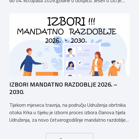
do 04. listopada 2026.godine u Gospiću. Jesen u Lici je
izložba tradicijskih proizvoda koja se po 28. puta održava
u Gospiću i prerasla je u najznačajnjiju gospodarsku,
kulturnu i etno manifestaciju na području Ličko-senjske
županije. Organizator izložbe […]
IZBORI MANDATNO RAZDOBLJE 2026. –
2030.
Tijekom mjeseca travnja, na području Udruženja obrtnika
otoka Krka u tijeku je izborni proces izbora članova tijela
Udruženja, za novo četverogodišnje mandatno razdoblje
2026. – 2030. Udruženje obrtnika otoka Krka ima tradiciju
postojanja i rada dužu od 50 godina, stoga Vas pozivamo