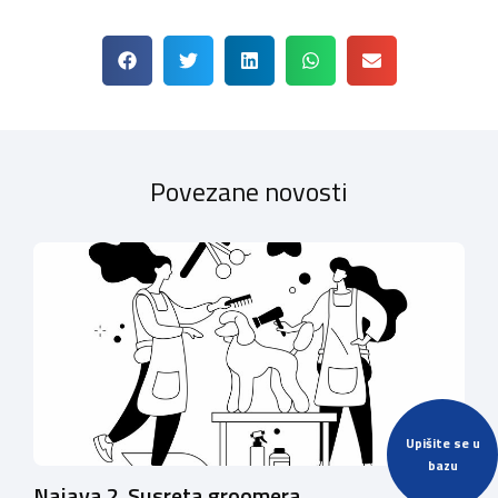
Povezane novosti
Upišite se u
bazu
Najava 2. Susreta groomera