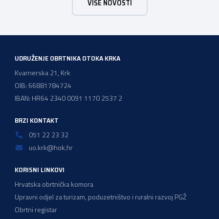
VIŠE NOVOSTI
da se svi aktivno uključite u Izborni proces koji je u tijeku i
[…]
UDRUŽENJE OBRTNIKA OTOKA KRKA
Kvarnerska 21, Krk
OIB: 66881784724
IBAN: HR64 2340 0091 1170 2537 2
BRZI KONTAKT
051 22 23 32
uo.krk@hok.hr
KORISNI LINKOVI
Hrvatska obrtnička komora
Upravni odjel za turizam, poduzetništvo i ruralni razvoj PGŽ
Obrtni registar