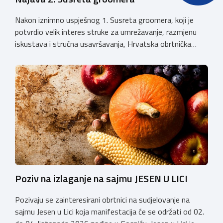
Nakon iznimno uspješnog 1. Susreta groomera, koji je
potvrdio velik interes struke za umrežavanje, razmjenu
iskustava i stručna usavršavanja, Hrvatska obrtnička
komora organizira 2. Susret groomera HOK-a, koji će se
održati 12. rujna u Kongresnom centru na Zagrebačkom
velesajmu. Susret će i ove godine okupiti groomere,
stručnjake i zaljubljenike u njegu pasa iz cijele Hrvatske,
[…]
Poziv na izlaganje na sajmu JESEN U LICI
Pozivaju se zainteresirani obrtnici na sudjelovanje na
sajmu Jesen u Lici koja manifestacija će se održati od 02.