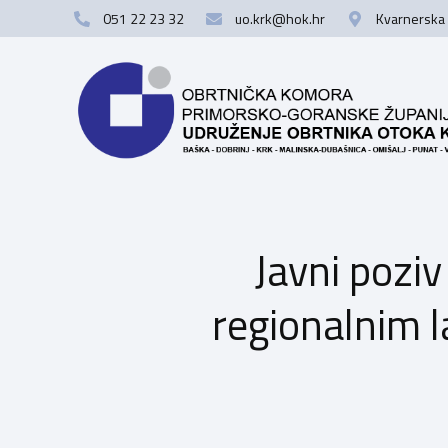
051 22 23 32
uo.krk@hok.hr
Kvarnerska 
Javni poziv
regionalnim l