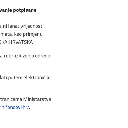
vanje potpisane
ni lanac vrijednosti,
meta, kao primjer u
ONSKA HRVATSKA
a i obrazloženja odredbi
lati putem elektroničke
 stranicama Ministarstva
rnifondovi.hr/
.