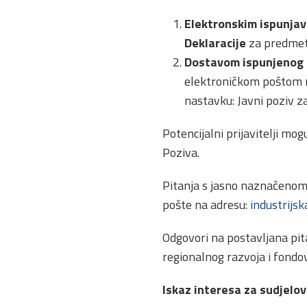
Elektronskim ispunja
Deklaracije
za predmetn
Dostavom ispunjenog i
elektroničkom poštom 
nastavku: Javni pozi
Potencijalni prijavitelji mo
Poziva.
Pitanja s jasno naznačenom 
pošte na adresu:
industrijs
Odgovori na postavljana pit
regionalnog razvoja i fondo
Iskaz interesa za sudjelo