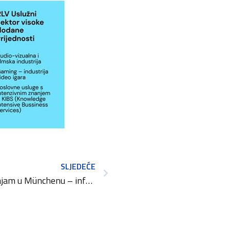
SLJEDEĆE
Međunarodni obrtnički sajam u Münchenu – informacija za putnike