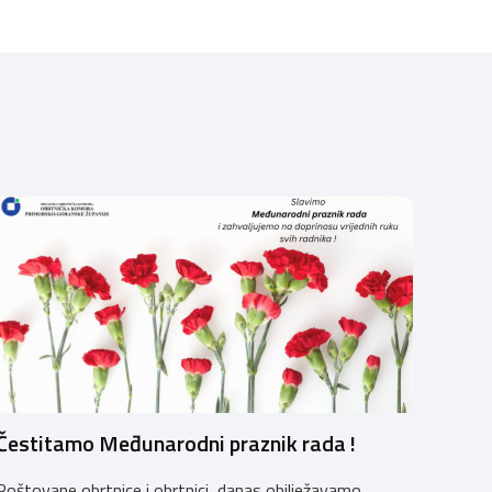
Čestitamo Međunarodni praznik rada !
Poštovane obrtnice i obrtnici, danas obilježavamo