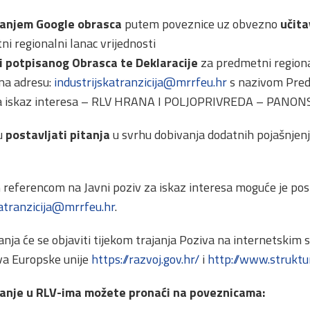
vanjem Google obrasca
putem poveznice uz obvezno
učita
i regionalni lanac vrijednosti
 potpisanog Obrasca te Deklaracije
za predmetni regional
na adresu:
industrijskatranzicija@mrrfeu.hr
s nazivom Pred
v za iskaz interesa – RLV HRANA I POLJOPRIVREDA – PAN
gu
postavljati pitanja
u svrhu dobivanja dodatnih pojašnjenj
referencom na Javni poziv za iskaz interesa moguće je pos
katranzicija@mrrfeu.hr
.
anja će se objaviti tijekom trajanja Poziva na internetskim
va Europske unije
https://razvoj.gov.hr/
i
http://www.struktu
vanje u RLV-ima možete pronaći na poveznicama: