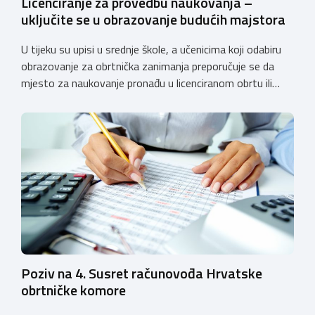
Licenciranje za provedbu naukovanja –
uključite se u obrazovanje budućih majstora
U tijeku su upisi u srednje škole, a učenicima koji odabiru
obrazovanje za obrtnička zanimanja preporučuje se da
mjesto za naukovanje pronađu u licenciranom obrtu ili
pravnoj osobi. Hrvatska obrtnička komora poziva obrtnike
koji još nemaju licenciju da pokrenu postupak
licenciranja kako bi budućim učenicima omogućili
kvalitetno i sigurno stjecanje praktičnih znanja, a
istodobno ulagali u razvoj […]
Poziv na 4. Susret računovođa Hrvatske
obrtničke komore