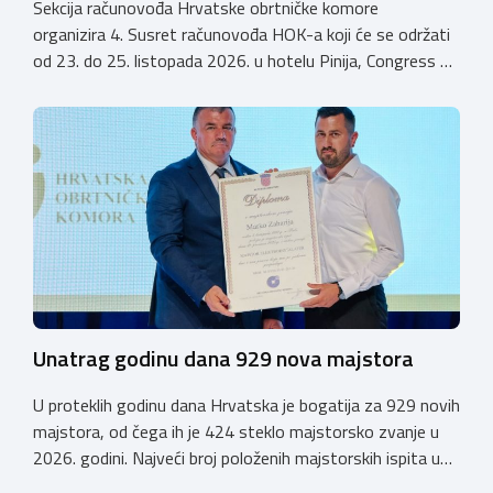
Sekcija računovođa Hrvatske obrtničke komore
organizira 4. Susret računovođa HOK-a koji će se održati
od 23. do 25. listopada 2026. u hotelu Pinija, Congress &
Event Center Zadar (Petrčane). Susret će službeno biti
otvoren u petak, 23. listopada 2026. u
poslijepodnevnim, uz uvodno predavanje i pozdrav
domaćina. Tijekom subote, 24. listopada, održavat će se
predavanja, interaktivne radionice te okrugli stolovi na
aktualne teme. […]
Unatrag godinu dana 929 nova majstora
U proteklih godinu dana Hrvatska je bogatija za 929 novih
majstora, od čega ih je 424 steklo majstorsko zvanje u
2026. godini. Najveći broj položenih majstorskih ispita u
posljednjih godinu dana bio je u majstorskim zvanjima