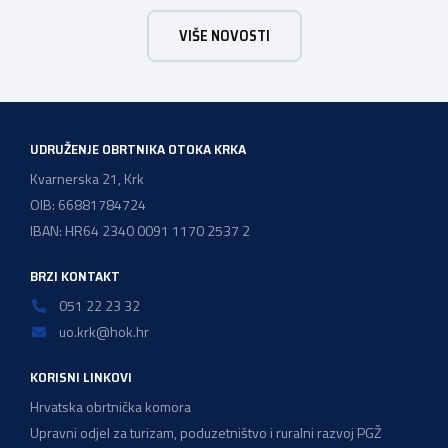
majstor elektroinstalater, majstor frizer, majstor
VIŠE NOVOSTI
vodoinstalatera, instalatera grijanja i klimatizacije te
majstora automehaničara. Najveći broj navedenih
majstorskih ispita položeno […]
UDRUŽENJE OBRTNIKA OTOKA KRKA
Kvarnerska 21, Krk
OIB: 66881784724
IBAN: HR64 2340 0091 1170 2537 2
BRZI KONTAKT
051 22 23 32
uo.krk@hok.hr
KORISNI LINKOVI
Hrvatska obrtnička komora
Upravni odjel za turizam, poduzetništvo i ruralni razvoj PGŽ