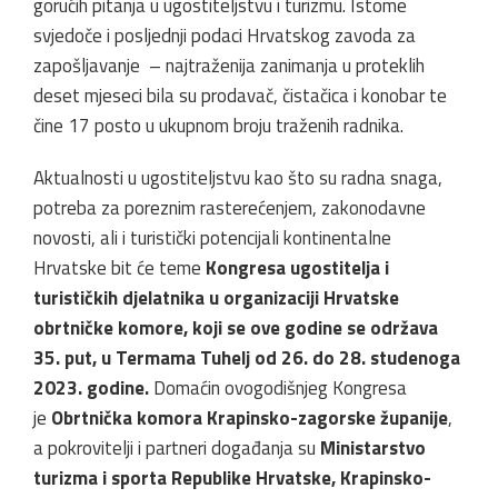
gorućih pitanja u ugostiteljstvu i turizmu. Istome
svjedoče i posljednji podaci Hrvatskog zavoda za
zapošljavanje – najtraženija zanimanja u proteklih
deset mjeseci bila su prodavač, čistačica i konobar te
čine 17 posto u ukupnom broju traženih radnika.
Aktualnosti u ugostiteljstvu kao što su radna snaga,
potreba za poreznim rasterećenjem, zakonodavne
novosti, ali i turistički potencijali kontinentalne
Hrvatske bit će teme
Kongresa ugostitelja i
turističkih djelatnika u organizaciji Hrvatske
obrtničke komore, koji se ove godine se održava
35. put, u Termama Tuhelj od 26. do 28. studenoga
2023. godine.
Domaćin ovogodišnjeg Kongresa
je
Obrtnička komora Krapinsko-zagorske županije
,
a pokrovitelji i partneri događanja su
Ministarstvo
turizma i sporta Republike Hrvatske, Krapinsko-