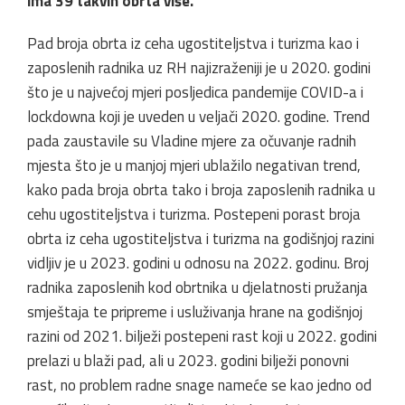
ima 39 takvih obrta više.
Pad broja obrta iz ceha ugostiteljstva i turizma kao i
zaposlenih radnika uz RH najizraženiji je u 2020. godini
što je u najvećoj mjeri posljedica pandemije COVID-a i
lockdowna koji je uveden u veljači 2020. godine. Trend
pada zaustavile su Vladine mjere za očuvanje radnih
mjesta što je u manjoj mjeri ublažilo negativan trend,
kako pada broja obrta tako i broja zaposlenih radnika u
cehu ugostiteljstva i turizma. Postepeni porast broja
obrta iz ceha ugostiteljstva i turizma na godišnjoj razini
vidljiv je u 2023. godini u odnosu na 2022. godinu. Broj
radnika zaposlenih kod obrtnika u djelatnosti pružanja
smještaja te pripreme i usluživanja hrane na godišnjoj
razini od 2021. bilježi postepeni rast koji u 2022. godini
prelazi u blaži pad, ali u 2023. godini bilježi ponovni
rast, no problem radne snage nameće se kao jedno od