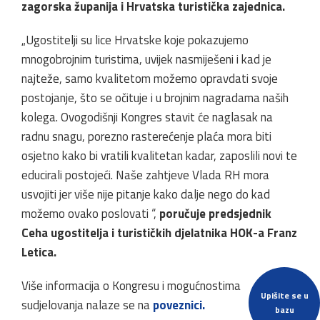
zagorska županija i Hrvatska turistička zajednica.
„Ugostitelji su lice Hrvatske koje pokazujemo
mnogobrojnim turistima, uvijek nasmiješeni i kad je
najteže, samo kvalitetom možemo opravdati svoje
postojanje, što se očituje i u brojnim nagradama naših
kolega. Ovogodišnji Kongres stavit će naglasak na
radnu snagu, porezno rasterećenje plaća mora biti
osjetno kako bi vratili kvalitetan kadar, zaposlili novi te
educirali postojeći. Naše zahtjeve Vlada RH mora
usvojiti jer više nije pitanje kako dalje nego do kad
možemo ovako poslovati “,
poručuje predsjednik
Ceha ugostitelja i turističkih djelatnika HOK-a Franz
Letica.
Više informacija o Kongresu i mogućnostima
Upišite se u
sudjelovanja nalaze se na
poveznici.
bazu