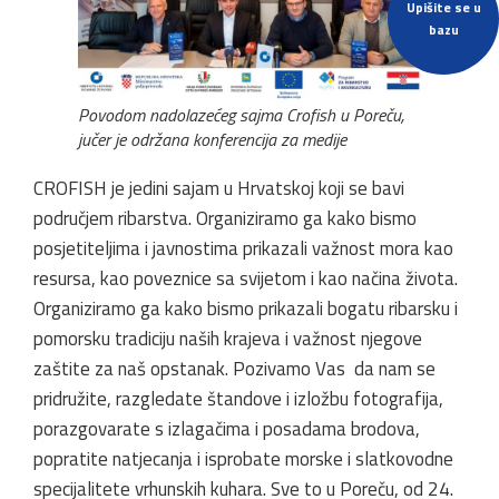
Upišite se u
bazu
Povodom nadolazećeg sajma Crofish u Poreču,
jučer je održana konferencija za medije
CROFISH je jedini sajam u Hrvatskoj koji se bavi
područjem ribarstva. Organiziramo ga kako bismo
posjetiteljima i javnostima prikazali važnost mora kao
resursa, kao poveznice sa svijetom i kao načina života.
Organiziramo ga kako bismo prikazali bogatu ribarsku i
pomorsku tradiciju naših krajeva i važnost njegove
zaštite za naš opstanak. Pozivamo Vas da nam se
pridružite, razgledate štandove i izložbu fotografija,
porazgovarate s izlagačima i posadama brodova,
popratite natjecanja i isprobate morske i slatkovodne
specijalitete vrhunskih kuhara. Sve to u Poreču, od 24.