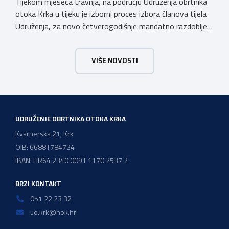
Tijekom mjeseca travnja, na području Udruženja obrtnika
otoka Krka u tijeku je izborni proces izbora članova tijela
Udruženja, za novo četverogodišnje mandatno razdoblje
2026. – 2030. Udruženje obrtnika otoka Krka ima tradiciju
postojanja i rada dužu od 50 godina, stoga Vas pozivamo
VIŠE NOVOSTI
da se svi aktivno uključite u Izborni proces koji je u tijeku i
[…]
UDRUŽENJE OBRTNIKA OTOKA KRKA
Kvarnerska 21, Krk
OIB: 66881784724
IBAN: HR64 2340 0091 1170 2537 2
BRZI KONTAKT
051 22 23 32
uo.krk@hok.hr