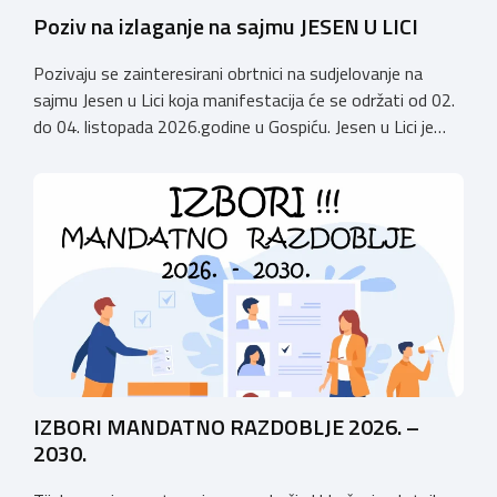
Poziv na izlaganje na sajmu JESEN U LICI
Pozivaju se zainteresirani obrtnici na sudjelovanje na
sajmu Jesen u Lici koja manifestacija će se održati od 02.
do 04. listopada 2026.godine u Gospiću. Jesen u Lici je
izložba tradicijskih proizvoda koja se po 28. puta održava
u Gospiću i prerasla je u najznačajnjiju gospodarsku,
kulturnu i etno manifestaciju na području Ličko-senjske
županije. Organizator izložbe […]
IZBORI MANDATNO RAZDOBLJE 2026. –
2030.