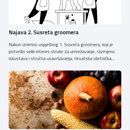
Najava 2. Susreta groomera
Nakon iznimno uspješnog 1. Susreta groomera, koji je
potvrdio velik interes struke za umrežavanje, razmjenu
iskustava i stručna usavršavanja, Hrvatska obrtnička
komora organizira 2. Susret groomera HOK-a, koji će se
održati 12. rujna u Kongresnom centru na Zagrebačkom
velesajmu. Susret će i ove godine okupiti groomere,
stručnjake i zaljubljenike u njegu pasa iz cijele Hrvatske,
[…]