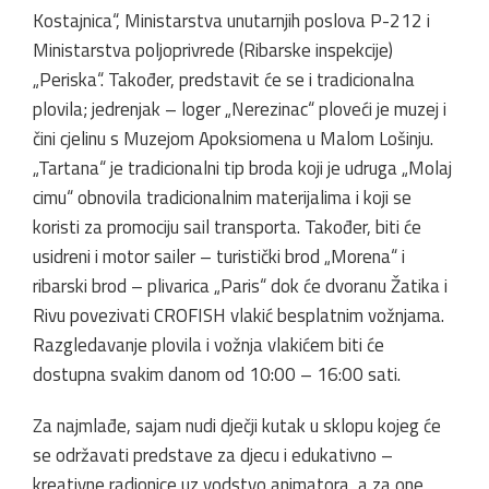
Kostajnica“, Ministarstva unutarnjih poslova P-212 i
Ministarstva poljoprivrede (Ribarske inspekcije)
„Periska“. Također, predstavit će se i tradicionalna
plovila; jedrenjak – loger „Nerezinac“ ploveći je muzej i
čini cjelinu s Muzejom Apoksiomena u Malom Lošinju.
„Tartana“ je tradicionalni tip broda koji je udruga „Molaj
cimu“ obnovila tradicionalnim materijalima i koji se
koristi za promociju sail transporta. Također, biti će
usidreni i motor sailer – turistički brod „Morena“ i
ribarski brod – plivarica „Paris“ dok će dvoranu Žatika i
Rivu povezivati CROFISH vlakić besplatnim vožnjama.
Razgledavanje plovila i vožnja vlakićem biti će
dostupna svakim danom od 10:00 – 16:00 sati.
Za najmlađe, sajam nudi dječji kutak u sklopu kojeg će
se održavati predstave za djecu i edukativno –
kreativne radionice uz vodstvo animatora, a za one