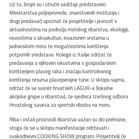
Uz to, brojni su i stručni sadržaji: predstavnici
Ministarstva poljoprivrede, znanstvenih institucija i
drugi predavači upoznat će posjetitelje i javnost s
aktualnostima na području morskog ribarstva, ekologiji,
novostima u akvakulturi, invazivnim vrstama u
jadranskom moru te mogućnostima korištenja
potpornih sredstava. Kolege iz Italije održat će
predavanja o njihovim iskustvima s gospodarskim
korištenjem plavog raka i značaju kontroliranog
korištenja resursa plavoperajne tune. U sklopu sajma,
održat će se susret hrvatskih LAGUR-a (lokalne
akcijske grupe u ribarstvu), te sjednica Izvršnog odbora
Hrvatskog saveza za sportski ribolov na moru.
Riba i ostali proizvodi ribarstva važan su dio prehrane,
stoga će se u sklopu manifestacije održavati i
svakodnevni COOKING SHOW program. Posjetitelji će