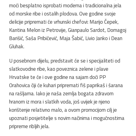
moći besplatno isprobati moderna i tradicionalna jela
od morske ribe i ostalih plodova. Ove godine svoje
delicije pripremati će vrhunski chefovi: Marijo Čepek,
Kantina Melon iz Petrovije, Gianpaulo Sardot, Domagoj
Barišić, Saša Pribičević, Maja Šabić, Livio Janko i Dean
Gluhak.
U posebnom dijelu, predstavit će se i specijaliteti od
slatkovodne ribe, kao poveznica zelene i plave
Hrvatske te će i ove godine na sajam doći PP
Orahovica čiji će kuhari pripremati fiš paprikaš i šarana
na rašljama. Iako je naša zemlja bogata zdravom
hranom iz mora i slatkih voda, još uvijek je njeno
korištenje relativno malo, a ovom promocijom cilj je
upoznati posjetitelje s novim načinima i mogućnostima
pripreme ribljih jela.