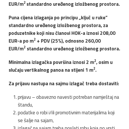
2
EUR/m
standardno uređenog izložbenog prostora.
Puna cijena izlaganja po principu „ključ u ruke”
standardno uređenog izložbenog prostora, za
poduzetnike koji nisu članovi HOK-a iznosi 208,00
2
EUR-a po m
+ PDV (25%), odnosno 260,00
2
EUR/m
standardno uređenog izložbenog prostora.
2
Minimalna izlagačka površina iznosi 2 m
, osim u
2
slučaju vertikalnog panoa na stijeni 1 m
.
Za prijavu nastupa na sajmu izlagač treba dostaviti:
prijavu – obavezno navesti potreban namještaj na
štandu,
podatke o robi i/ili promotivnim materijalima koji
se šalje na sajam,
izlagač na sajam treba poslati robu koja po vrsti,