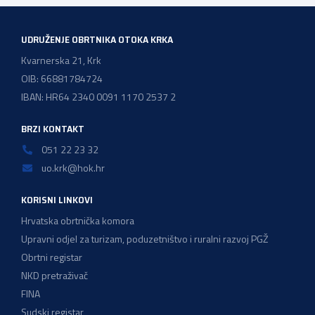
zadržavanje postojećeg modela […]
UDRUŽENJE OBRTNIKA OTOKA KRKA
Kvarnerska 21, Krk
OIB: 66881784724
IBAN: HR64 2340 0091 1170 2537 2
BRZI KONTAKT
051 22 23 32
uo.krk@hok.hr
KORISNI LINKOVI
Hrvatska obrtnička komora
Upravni odjel za turizam, poduzetništvo i ruralni razvoj PGŽ
Obrtni registar
NKD pretraživač
FINA
Sudski registar