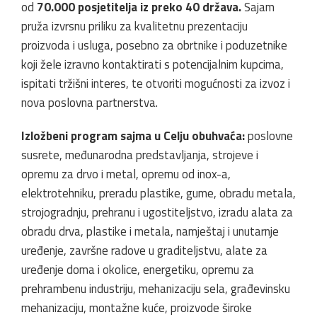
od
70.000 posjetitelja iz preko 40 država.
Sajam
pruža izvrsnu priliku za kvalitetnu prezentaciju
proizvoda i usluga, posebno za obrtnike i poduzetnike
koji žele izravno kontaktirati s potencijalnim kupcima,
ispitati tržišni interes, te otvoriti mogućnosti za izvoz i
nova poslovna partnerstva.
Izložbeni program sajma u Celju obuhvaća:
poslovne
susrete, međunarodna predstavljanja, strojeve i
opremu za drvo i metal, opremu od inox-a,
elektrotehniku, preradu plastike, gume, obradu metala,
strojogradnju, prehranu i ugostiteljstvo, izradu alata za
obradu drva, plastike i metala, namještaj i unutarnje
uređenje, završne radove u graditeljstvu, alate za
uređenje doma i okolice, energetiku, opremu za
prehrambenu industriju, mehanizaciju sela, građevinsku
mehanizaciju, montažne kuće, proizvode široke