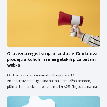
privremenih rješenja izdanih sukladno Zakonu o
ugostiteljskoj djelatnosti. Ministarstvo podsjeća da se od
1. siječnja 2025. godine više ne mogu podnositi novi
zahtjevi za izdavanje privremenih rješenja, dok već izdana
privremena rješenja […]
Obavezna registracija u sustav e-Građani za
prodaju alkoholnih i energetskih pića putem
web-a
Obrtnici s registriranom djelatnošću 47.11.
Nespecijalizirana trgovina na malo pretežno hranom,
pićima i duhanskim proizvodima i 47.25 Trgovina na malo
pićima, koji putem webshopa prodaju alkoholna pića, pića
koja sadrže alkohol i energetska pića dužni su uskladiti
svoje poslovne procese i osigurati tehničko rješenje za