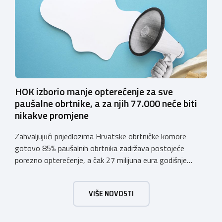
vjerodostojnu provjeru punoljetnosti kupca putem
sustava e-Građani ili putem mobilne […]
HOK izborio manje opterećenje za sve
paušalne obrtnike, a za njih 77.000 neće biti
nikakve promjene
Zahvaljujući prijedlozima Hrvatske obrtničke komore
gotovo 85% paušalnih obrtnika zadržava postojeće
porezno opterećenje, a čak 27 milijuna eura godišnje
ostat će hrvatskim obrtnicima Hrvatska obrtnička
komora pozdravlja odluku Vlade Republike Hrvatske da u
VIŠE NOVOSTI
konačnom prijedlogu poreznih izmjena prihvati ključne
prijedloge HOK-a iznesene tijekom intenzivnog dijaloga s
Ministarstvom financija. Najvažniji među njima jest