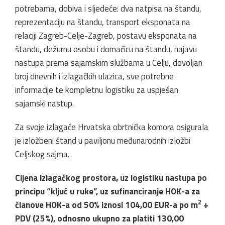
potrebama, dobiva i sljedeće: dva natpisa na štandu,
reprezentaciju na štandu, transport eksponata na
relaciji Zagreb-Celje-Zagreb, postavu eksponata na
štandu, dežurnu osobu i domaćicu na štandu, najavu
nastupa prema sajamskim službama u Celju, dovoljan
broj dnevnih i izlagačkih ulazica, sve potrebne
informacije te kompletnu logistiku za uspješan
sajamski nastup.
Za svoje izlagače Hrvatska obrtnička komora osigurala
je izložbeni štand u paviljonu međunarodnih izložbi
Celjskog sajma.
Cijena izlagačkog prostora, uz logistiku nastupa po
principu “ključ u ruke”, uz sufinanciranje HOK-a za
2
članove HOK-a od 50% iznosi 104,00 EUR-a po m
+
PDV (25%), odnosno ukupno za platiti 130,00