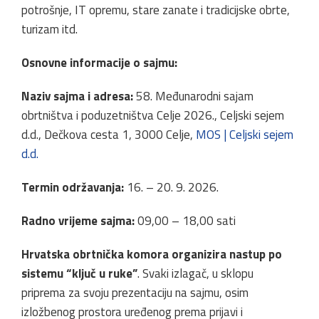
potrošnje, IT opremu, stare zanate i tradicijske obrte,
turizam itd.
Osnovne informacije o sajmu:
Naziv sajma i adresa:
58. Međunarodni sajam
obrtništva i poduzetništva Celje 2026., Celjski sejem
d.d., Dečkova cesta 1, 3000 Celje,
MOS | Celjski sejem
d.d.
Termin održavanja:
16. – 20. 9. 2026.
Radno vrijeme sajma:
09,00 – 18,00 sati
Hrvatska obrtnička komora organizira nastup po
sistemu “ključ u ruke”
. Svaki izlagač, u sklopu
priprema za svoju prezentaciju na sajmu, osim
izložbenog prostora uređenog prema prijavi i