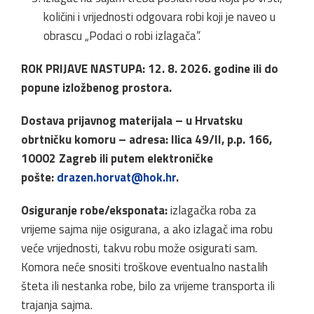
količini i vrijednosti odgovara robi koji je naveo u
obrascu „Podaci o robi izlagača“.
ROK PRIJAVE NASTUPA: 12. 8. 2026. godine ili do
popune izložbenog prostora.
Dostava prijavnog materijala – u Hrvatsku
obrtničku komoru – adresa: Ilica 49/II, p.p. 166,
10002 Zagreb ili putem elektroničke
pošte:
drazen.horvat@hok.hr
.
Osiguranje robe/eksponata:
izlagačka roba za
vrijeme sajma nije osigurana, a ako izlagač ima robu
veće vrijednosti, takvu robu može osigurati sam.
Komora neće snositi troškove eventualno nastalih
šteta ili nestanka robe, bilo za vrijeme transporta ili
trajanja sajma.