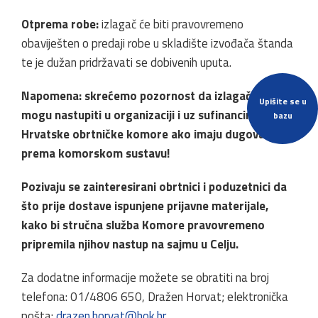
Otprema robe:
izlagač će biti pravovremeno
obaviješten o predaji robe u skladište izvođača štanda
te je dužan pridržavati se dobivenih uputa.
Napomena: skrećemo pozornost da izlagači ne
Upišite se u
mogu nastupiti u organizaciji i uz sufinanciranje
bazu
Hrvatske obrtničke komore ako imaju dugovanja
prema komorskom sustavu!
Pozivaju se zainteresirani obrtnici i poduzetnici da
što prije dostave ispunjene prijavne materijale,
kako bi stručna služba Komore pravovremeno
pripremila njihov nastup na sajmu u Celju.
Za dodatne informacije možete se obratiti na broj
telefona: 01/4806 650, Dražen Horvat; elektronička
pošta:
drazen.horvat@hok.hr
.