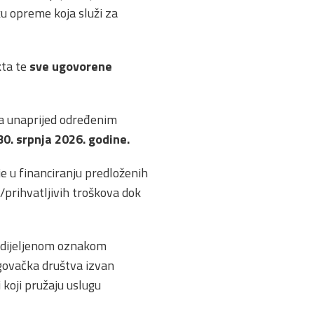
u opreme koja služi za
kta te
sve ugovorene
ma unaprijed određenim
30. srpnja 2026. godine.
je u financiranju predloženih
prihvatljivih troškova dok
dodijeljenom oznakom
rgovačka društva izvan
i koji pružaju uslugu