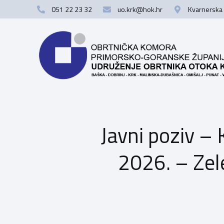
051 22 23 32
uo.krk@hok.hr
Kvarnerska 
Javni poziv –
2026. – Zele