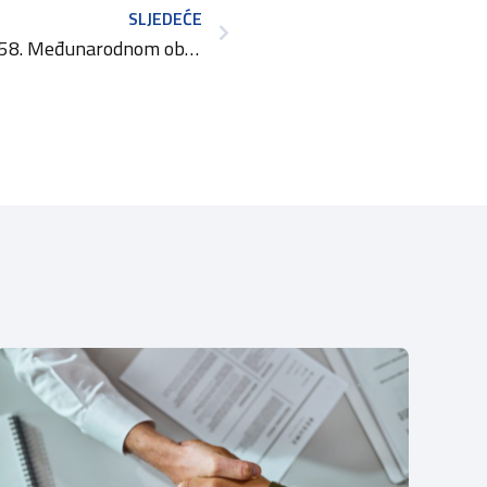
SLJEDEĆE
Prijavite se za nastup na 58. Međunarodnom obrtničkom i poduzetničkom sajmu u Celju 2026. godine