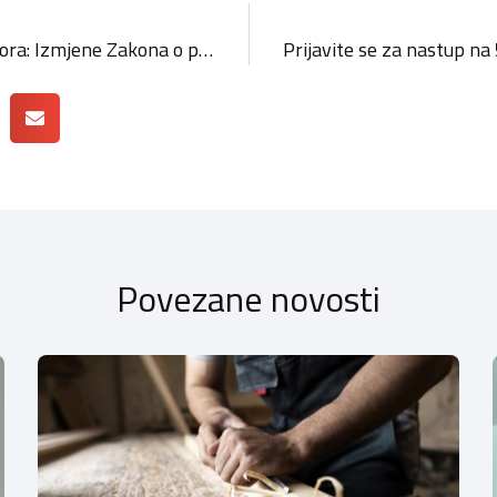
Hrvatska obrtnička komora: Izmjene Zakona o prijevozu u cestovnom prometu važan su korak prema uređenijem autotaksi tržištu
Povezane novosti