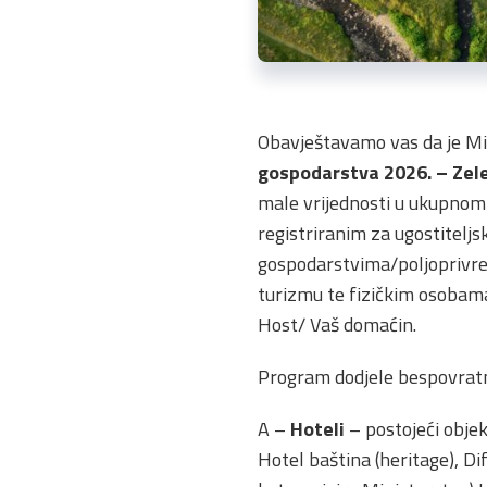
Obavještavamo vas da je Min
gospodarstva 2026. – Zele
male vrijednosti u ukupnom
registriranim za ugostiteljsk
gospodarstvima/poljoprivred
turizmu te fizičkim osobam
Host/ Vaš domaćin.
Program dodjele bespovratni
A –
Hoteli
– postojeći objekt
Hotel baština (heritage), Dif