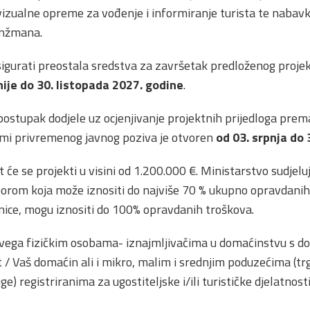
izualne opreme za vođenje i informiranje turista te nabavk
ranžmana.
sigurati preostala sredstva za završetak predloženog proje
nije do 30. listopada 2027. godine
.
 postupak dodjele uz ocjenjivanje projektnih prijedloga pre
formi privremenog javnog poziva je otvoren
od 03. srpnja
do 
t će se projekti u visini od 1.200.000 €. Ministarstvo sudjelu
orom koja može iznositi do najviše 70 % ukupno opravdanih/
ice, mogu iznositi do 100% opravdanih troškova.
 svega fizičkim osobama- iznajmljivačima u domaćinstvu s 
t / Vaš domaćin ali i mikro, malim i srednjim poduzećima (t
ge) registriranima za ugostiteljske i/ili turističke djelatnost