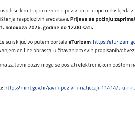
rovodi se kao trajno otvoreni poziv po principu redoslijeda 
orištenja raspoloživih sredstava.
Prijave se počinju zaprimati
31. kolovoza 2026. godine do 12.00 sati.
će su isključivo putem portala
eTurizam
:
https://eturizam.g
anjem on line obrasca i učitavanjem svih propisanih/obvez
ana za Javni poziv mogu se poslati elektroničkom poštom 
i:
https://mint.gov.hr/javni-pozivi-i-natjecaji-11414/t-u-r