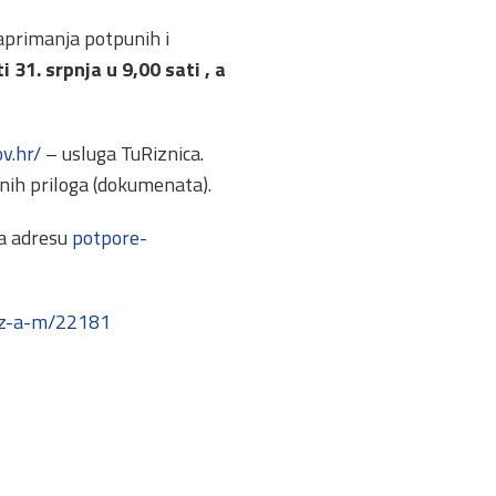
zaprimanja potpunih i
 31. srpnja u 9,00 sati , a
ov.hr/
– usluga TuRiznica.
nih priloga (dokumenata).
na adresu
potpore-
-i-z-a-m/22181