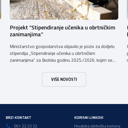
Projekt “Stipendiranje učenika u obrtničkim
zanimanjima”
Ministarstvo gospodarstva objavilo je poziv za dodjelu
stipendija „Stipendiranje učenika u obrtničkim
zanimanjima“ za školsku godinu 2025./2026. kojim se
dodjeljuju stipendije učenicima koji se u školskoj godini
2025./2026. obrazuju temeljem programa/kurikula u
VIŠE NOVOSTI
trogodišnjem trajanju za stjecanje deficitarnih obrtničkih
zanimanja, sukladno Preporukama za obrazovnu upisnu
politiku i politiku stipendiranja za 2025. i 2026. godinu,
Hrvatskog zavoda za zapošljavanje, […]
BRZI KONTAKT
KORISNI LINKOVI
051 22 23 32
Hrvatska obrtnička komora