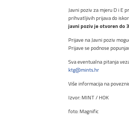
Javni poziv za mjeru D i E p
prihvatljivih prijava do isk
javni poziv je otvoren do 
Prijave na Javni poziv mogu
Prijave se podnose popunjav
Sva eventualna pitanja vez
ktg@mints.hr
Više informacija na poveznic
Izvor: MINT / HOK
foto: Magnific