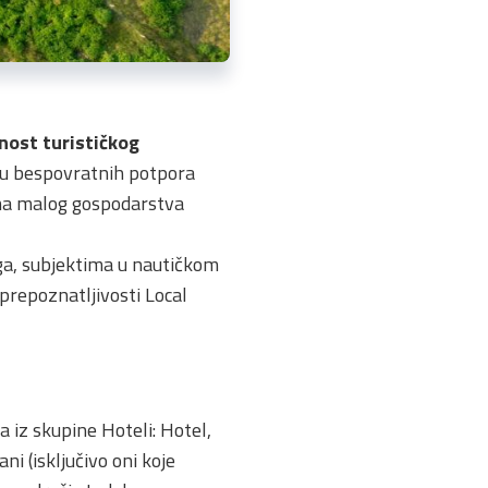
ost turističkog
lu bespovratnih potpora
ima malog gospodarstva
uga, subjektima u nautičkom
repoznatljivosti Local
ta iz skupine Hoteli: Hotel,
ni (isključivo oni koje