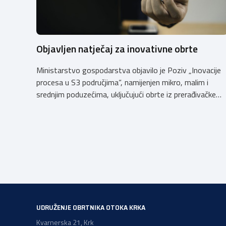
Objavljen natječaj za inovativne obrte
Ministarstvo gospodarstva objavilo je Poziv „Inovacije
procesa u S3 područjima“, namijenjen mikro, malim i
srednjim poduzećima, uključujući obrte iz prerađivačke
industrije, koji razvijaju inovativne proizvode i žele ih
uspješnije plasirati na tržište kroz modernizaciju
poslovnih procesa. Poziv se provodi u okviru PKK 2021.
– 2027. Cilj Poziva je potaknuti uvođenje inovacija
procesa i organizacije poslovanja koje […]
UDRUŽENJE OBRTNIKA OTOKA KRKA
Kvarnerska 21, Krk