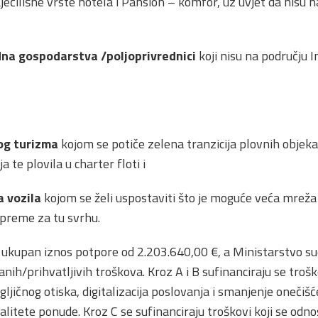
ječilišne vrste hotela i Pansion – komfor, uz uvjet da nisu 
dna gospodarstva /poljoprivrednici
koji nisu na području I
kog turizma
kojom se potiče zelena tranzicija plovnih objek
a te plovila u charter floti i
a vozila
kojom se želi uspostaviti što je moguće veća mreža
opreme za tu svrhu.
e ukupan iznos potpore od 2.203.640,00 €, a Ministarstvo sud
ih/prihvatljivih troškova. Kroz A i B sufinanciraju se trošk
gljičnog otiska, digitalizacija poslovanja i smanjenje oneči
alitete ponude. Kroz C se sufinanciraju troškovi koji se odn