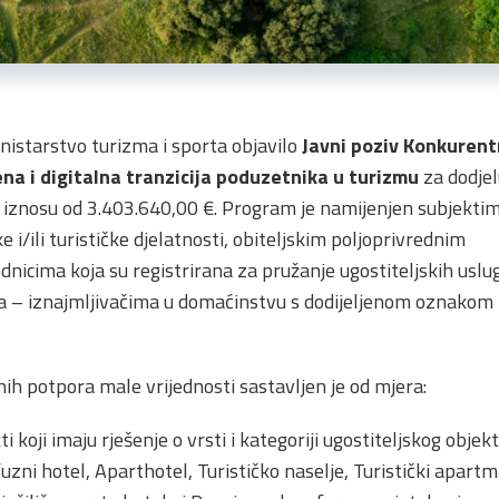
istarstvo turizma i sporta objavilo
Javni poziv
Konkurentn
na i digitalna tranzicija poduzetnika u turizmu
za dodje
 iznosu od 3.403.640,00 €. Program je namijenjen subjekt
e i/ili turističke djelatnosti, obiteljskim poljoprivrednim
nicima koja su registrirana za pružanje ugostiteljskih usl
a – iznajmljivačima u domaćinstvu s dodijeljenom oznakom p
h potpora male vrijednosti sastavljen je od mjera:
i koji imaju rješenje o vrsti i kategoriji ugostiteljskog objek
uzni hotel, Aparthotel, Turističko naselje, Turistički apartma