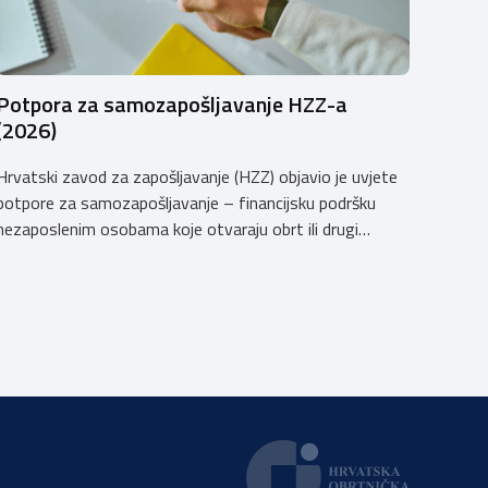
Potpora za samozapošljavanje HZZ-a
(2026)
Hrvatski zavod za zapošljavanje (HZZ) objavio je uvjete
potpore za samozapošljavanje – financijsku podršku
nezaposlenim osobama koje otvaraju obrt ili drugi
poslovni subjekt. Potpora je namijenjena pokretanju
poslovanja i traje 24 mjeseca, a iznosi ovise o
organizacijskom obliku i djelatnosti prema NKD 2025.
Tko može koristiti potporu? Nezaposlene osobe
prijavljene u evidenciju HZZ-a koje pokreću vlastiti posao
[…]