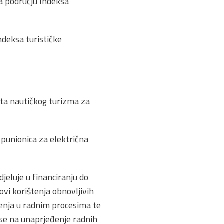
na području Indeksa
ndeksa turističke
ata nautičkog turizma za
 punionica za električna
jeluje u financiranju do
ovi korištenja obnovljivih
šćenja u radnim procesima te
ose na unaprjeđenje radnih