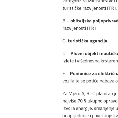
kategorizira Ministarstvo) L
turističke razvijenosti ITR I.
B –
obiteljska poljoprivre
razvijenosti ITR I,
C-
turističke agencije
,
D –
Plovni objekti nautič
izlete i višednevna krstarenj
E –
Punionice za električn
vozila te se potiče nabava 
Za Mjeru A, B i C planiran j
najviše 70 % ukupno opravdan
izvora energije, smanjenje u
unaprjeđenje i povećanje kv