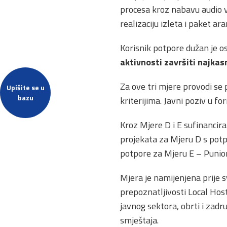
procesa kroz nabavu audio v
realizaciju izleta i paket a
Korisnik potpore dužan je o
aktivnosti završiti najkas
Za ove tri mjere provodi se
Upišite se u
bazu
kriterijima. Javni poziv u 
Kroz Mjere D i E sufinancira
projekata za Mjeru D s potp
potpore za Mjeru E – Punion
Mjera je namijenjena prije
prepoznatljivosti Local Hos
javnog sektora, obrti i zadru
smještaja.