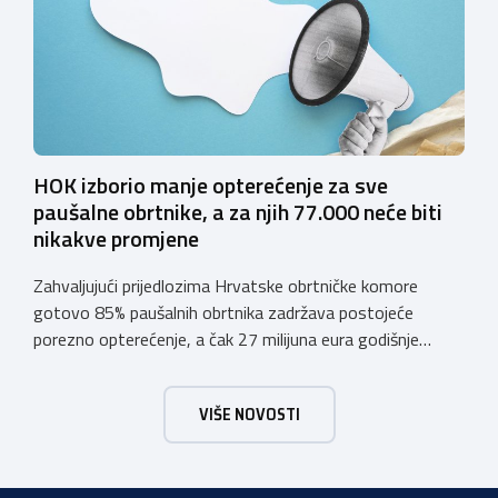
sustava e-Građani ili putem mobilne […]
HOK izborio manje opterećenje za sve
paušalne obrtnike, a za njih 77.000 neće biti
nikakve promjene
Zahvaljujući prijedlozima Hrvatske obrtničke komore
gotovo 85% paušalnih obrtnika zadržava postojeće
porezno opterećenje, a čak 27 milijuna eura godišnje
ostat će hrvatskim obrtnicima Hrvatska obrtnička
komora pozdravlja odluku Vlade Republike Hrvatske da u
VIŠE NOVOSTI
konačnom prijedlogu poreznih izmjena prihvati ključne
prijedloge HOK-a iznesene tijekom intenzivnog dijaloga s
Ministarstvom financija. Najvažniji među njima jest