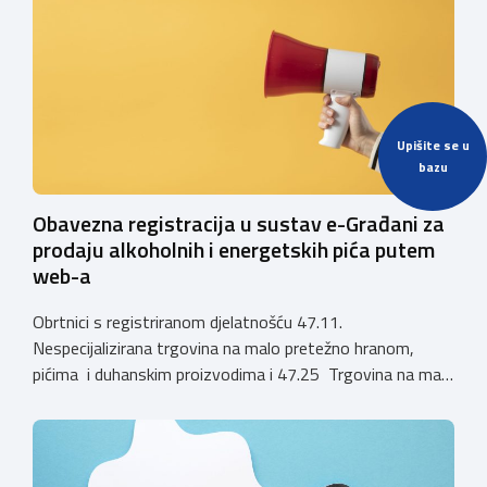
ugostiteljskoj djelatnosti. Ministarstvo podsjeća da se od
1. siječnja 2025. godine više ne mogu podnositi novi
zahtjevi za izdavanje privremenih rješenja, dok već izdana
privremena rješenja […]
Upišite se u
bazu
Obavezna registracija u sustav e-Građani za
prodaju alkoholnih i energetskih pića putem
web-a
Obrtnici s registriranom djelatnošću 47.11.
Nespecijalizirana trgovina na malo pretežno hranom,
pićima i duhanskim proizvodima i 47.25 Trgovina na malo
pićima, koji putem webshopa prodaju alkoholna pića, pića
koja sadrže alkohol i energetska pića dužni su uskladiti
svoje poslovne procese i osigurati tehničko rješenje za
vjerodostojnu provjeru punoljetnosti kupca putem