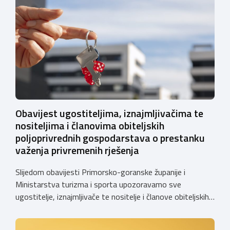
Obavijest ugostiteljima, iznajmljivačima te
nositeljima i članovima obiteljskih
poljoprivrednih gospodarstava o prestanku
važenja privremenih rješenja
Slijedom obavijesti Primorsko-goranske županije i
Ministarstva turizma i sporta upozoravamo sve
ugostitelje, iznajmljivače te nositelje i članove obiteljskih
poljoprivrednih gospodarstava o prestanku važenja
privremenih rješenja izdanih sukladno Zakonu o