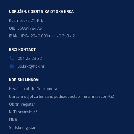
zadržavanje postojećeg modela […]
UDRUŽENJE OBRTNIKA OTOKA KRKA
Kvarnerska 21, Krk
OIB: 66881784724
IBAN: HR64 2340 0091 1170 2537 2
BRZI KONTAKT
051 22 23 32
uo.krk@hok.hr
KORISNI LINKOVI
Hrvatska obrtnička komora
Upravni odjel za turizam, poduzetništvo i ruralni razvoj PGŽ
Obrtni registar
NKD pretraživač
FINA
Sudski registar