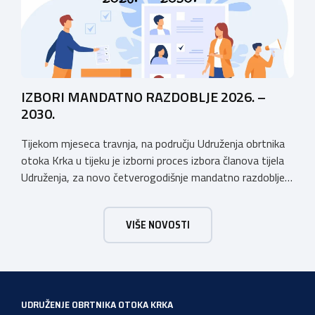
IZBORI MANDATNO RAZDOBLJE 2026. –
2030.
Tijekom mjeseca travnja, na području Udruženja obrtnika
otoka Krka u tijeku je izborni proces izbora članova tijela
Udruženja, za novo četverogodišnje mandatno razdoblje
2026. – 2030. Udruženje obrtnika otoka Krka ima tradiciju
postojanja i rada dužu od 50 godina, stoga Vas pozivamo
VIŠE NOVOSTI
da se svi aktivno uključite u Izborni proces koji je u tijeku i
[…]
UDRUŽENJE OBRTNIKA OTOKA KRKA