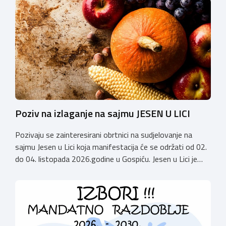
održati 12. rujna u Kongresnom centru na Zagrebačkom
velesajmu. Susret će i ove godine okupiti groomere,
stručnjake i zaljubljenike u njegu pasa iz cijele Hrvatske,
[…]
Poziv na izlaganje na sajmu JESEN U LICI
Pozivaju se zainteresirani obrtnici na sudjelovanje na
sajmu Jesen u Lici koja manifestacija će se održati od 02.
do 04. listopada 2026.godine u Gospiću. Jesen u Lici je
izložba tradicijskih proizvoda koja se po 28. puta održava
u Gospiću i prerasla je u najznačajnjiju gospodarsku,
kulturnu i etno manifestaciju na području Ličko-senjske
županije. Organizator izložbe […]