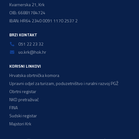
Kvarnerska 21, Krk
OIB: 66881784724
IBAN: HR64 2340 0091 1170 2537 2
BRZI KONTAKT
051 22 23 32
uo.krk@hok.hr
KORISNI LINKOVI
Hrvatska obrtnička komora
Upravni odjel za turizam, poduzetništvo i ruralni razvoj PGŽ
Obrtni registar
NKD pretraživač
FINA
Sudski registar
Majstori Krk