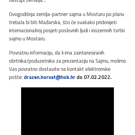
nastupi zemalja…
Ovogodišnja zemlja-partner sajma u Mostaru po planu
trebala bi biti Mađarska, što će svakako pridonijeti
internacionalnoj posjeti poslovnih ljudi i inozemnih tvrtki
sajmu u Mostaru.
Povratnu informaciju, da li ima zainteresiranih
obrtnika/poduzetnika za prezentaciju na Sajmu, molimo
Vas povratno dostavite na kontakt elektronske
pošte:
drazen.horvat@hok.hr
do 07.02.2022.