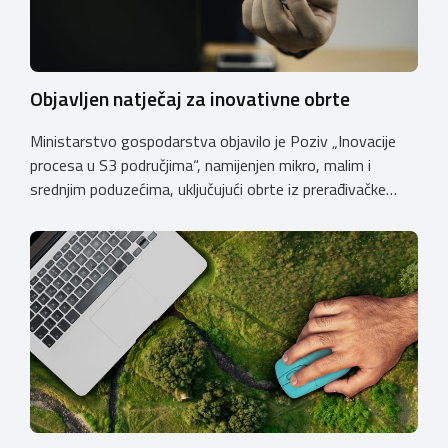
Objavljen natječaj za inovativne obrte
Ministarstvo gospodarstva objavilo je Poziv „Inovacije
procesa u S3 područjima“, namijenjen mikro, malim i
srednjim poduzećima, uključujući obrte iz prerađivačke
industrije, koji razvijaju inovativne proizvode i žele ih
uspješnije plasirati na tržište kroz modernizaciju poslovnih
procesa. Poziv se provodi u okviru PKK 2021. – 2027. Cilj
Poziva je potaknuti uvođenje inovacija procesa i
organizacije poslovanja koje […]