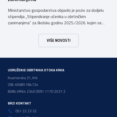
Ministarstvo gospodarstva objavilo je poziv za dodjelu
stipendija „Stipendiranje učenika u obrtničkim
zanimanjima“ za školsku godinu 2025./2026. kojim se
dodjeljuju stipendije učenicima koji se u školskoj godini
2025./2026. obrazuju temeljem programa/kurikula u
VIŠE NOVOSTI
trogodišnjem trajanju za stjecanje deficitarnih obrtničkih
zanimanja, sukladno Preporukama za obrazovnu upisnu
politiku i politiku stipendiranja za 2025. i 2026. godinu,
Hrvatskog zavoda za zapošljavanje, […]
UDRUŽENJE OBRTNIKA OTOKA KRKA
Kvarnerska 21, Krk
OIB: 66881784724
IBAN: HR64 2340 0091 1170 2537 2
BRZI KONTAKT
051 22 23 32