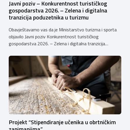
Javni poziv – Konkurentnost turističkog
gospodarstva 2026. – Zelena i digitalna
tranzicija poduzetnika u turizmu
Obavještavamo vas da je Ministarstvo turizma i sporta
objavilo Javni poziv Konkurentnost turističkog
gospodarstva 2026. – Zelena i digitalna tranzicija
poduzetnika u turizmu za dodjelu bespovratnih potpora
male vrijednosti u ukupnom iznosu od 3.403.640,00 €.
Program je namijenjen subjektima malog gospodarstva
registriranim za ugostiteljske i/ili turističke djelatnosti,
obiteljskim poljoprivrednim
gospodarstvima/poljoprivrednicima koja su registrirana
za pružanje […]
Projekt “Stipendiranje učenika u obrtničkim
zanimanjima”