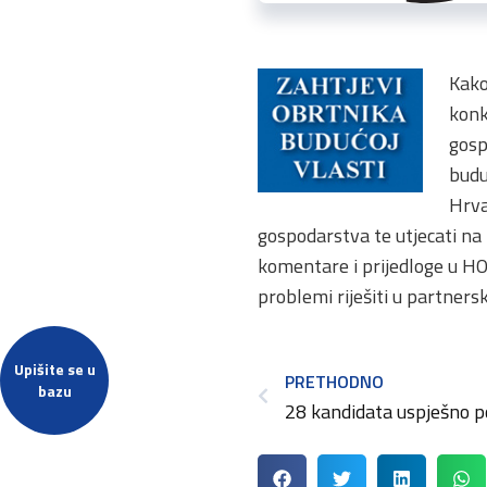
Kako
konk
gosp
budu
Hrva
gospodarstva te utjecati na
komentare i prijedloge u H
problemi riješiti u partner
Upišite se u
PRETHODNO
bazu
28 kandidata uspješno po