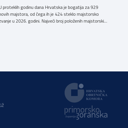
U proteklih godinu dana Hrvatska je bogatija za 929
novih majstora, od čega ih je 424 steklo majstorsko
zvanje u 2026. godini. Najveći broj položenih majstorskih
ispita u posljednjih godinu dana bio je u majstorskim
zvanjima majstor elektroinstalater, majstor frizer,
majstor vodoinstalatera, instalatera grijanja i
klimatizacije te majstora automehaničara. Najveći broj
navedenih majstorskih ispita položeno […]
PGŽ