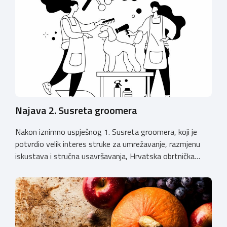
Najava 2. Susreta groomera
Nakon iznimno uspješnog 1. Susreta groomera, koji je
potvrdio velik interes struke za umrežavanje, razmjenu
iskustava i stručna usavršavanja, Hrvatska obrtnička
komora organizira 2. Susret groomera HOK-a, koji će se
održati 12. rujna u Kongresnom centru na Zagrebačkom
velesajmu. Susret će i ove godine okupiti groomere,
stručnjake i zaljubljenike u njegu pasa iz cijele Hrvatske,
[…]