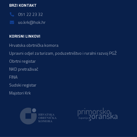
BRZI KONTAKT
051 22 23 32
uo.krk@hok.hr
KORISNI LINKOVI
Hrvatska obrtnička komora
Upravni odjel za turizam, poduzetništvo i ruralni razvoj PGŽ
Obrtni registar
NKD pretraživač
FINA
Sudski registar
Majstori Krk