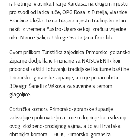
iz Petrinje, vlasnika Franje Kardaša, na drugom mjestu
proizvodi od latica ruže, OPG Rosa iz Tuhelja, vlasnice
Brankice Pleško te na trećem mjestu tradicijski i etno
nakit iz vremena Austro-Ugarske koji izrađuju vrijedne
ruke Marice Šalić iz Udruge Sveta Jana fan club.
Ovom prilikom Turistička zajednica Primorsko-goranske
županije dodijelila je Priznanje za NAJSUVENIR koji
pridonosi zaštiti i očuvanju tradicijske i kulturne baštine
Primorsko-goranske županije, a on je pripao obrtu
3Design Šanell iz Viškova za suvenire s temom
glagoljice.
Obrtnička komora Primorsko-goranske županije
zahvaljuje i pokroviteljima koji su doprinijeli u realizaciji
ovog izložbeno-prodajnog sajma, a to su Hrvatska
obrtnička komora – HOK, Primorsko-goranska