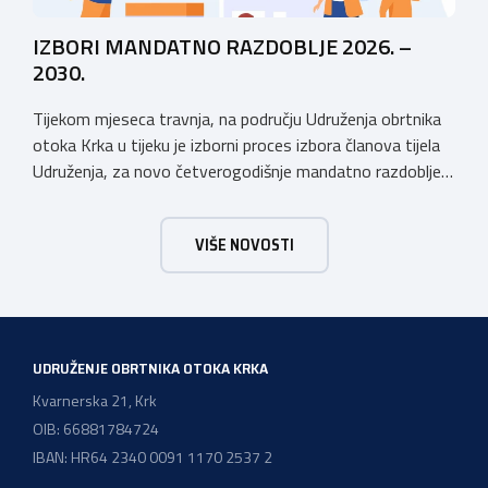
IZBORI MANDATNO RAZDOBLJE 2026. –
2030.
Tijekom mjeseca travnja, na području Udruženja obrtnika
otoka Krka u tijeku je izborni proces izbora članova tijela
Udruženja, za novo četverogodišnje mandatno razdoblje
2026. – 2030. Udruženje obrtnika otoka Krka ima tradiciju
postojanja i rada dužu od 50 godina, stoga Vas pozivamo
VIŠE NOVOSTI
da se svi aktivno uključite u Izborni proces koji je u tijeku i
[…]
UDRUŽENJE OBRTNIKA OTOKA KRKA
Kvarnerska 21, Krk
OIB: 66881784724
IBAN: HR64 2340 0091 1170 2537 2