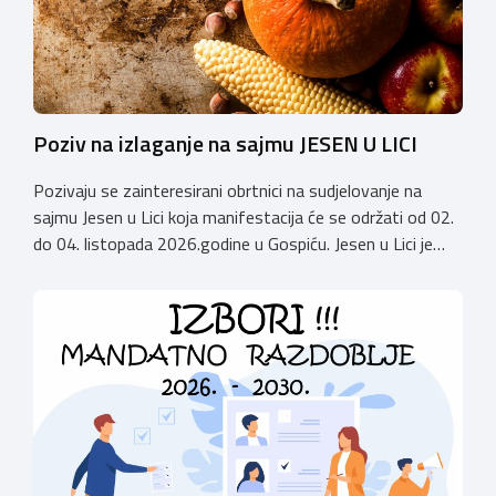
Poziv na izlaganje na sajmu JESEN U LICI
Pozivaju se zainteresirani obrtnici na sudjelovanje na
sajmu Jesen u Lici koja manifestacija će se održati od 02.
do 04. listopada 2026.godine u Gospiću. Jesen u Lici je
izložba tradicijskih proizvoda koja se po 28. puta održava
u Gospiću i prerasla je u najznačajnjiju gospodarsku,
kulturnu i etno manifestaciju na području Ličko-senjske
županije. Organizator izložbe […]