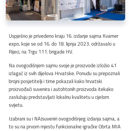
Uspješno je privedeno kraju 16. izdanje sajma Kvarner
expo, koje se od 16. do 18. lipnja 2023. održavalo u
Rijeci, na Trgu 111. brigade HV.
Na ovogodišnjem sajmu svoje je proizvode izložio 41
izlagač iz svih dijelova Hrvatske. Ponudu su prepoznali
brojni posjetitelji i time pokazali kako hrvatski
proizvođači suvenira i autohtonih proizvoda itekako
zaslužuju predstavljati lokalnu kvalitetu u cijelom
svijetu.
Izabrani su i NAJsuveniri ovogodišnjeg izdanja sajma, a
to su na prvom mjestu funkcionalne igračke Obrta MIA