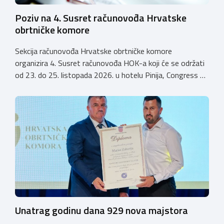
Poziv na 4. Susret računovođa Hrvatske
obrtničke komore
Sekcija računovođa Hrvatske obrtničke komore
organizira 4. Susret računovođa HOK-a koji će se održati
od 23. do 25. listopada 2026. u hotelu Pinija, Congress &
Event Center Zadar (Petrčane). Susret će službeno biti
otvoren u petak, 23. listopada 2026. u
poslijepodnevnim, uz uvodno predavanje i pozdrav
domaćina. Tijekom subote, 24. listopada, održavat će se
predavanja, interaktivne radionice te okrugli stolovi na
aktualne teme. […]
Unatrag godinu dana 929 nova majstora