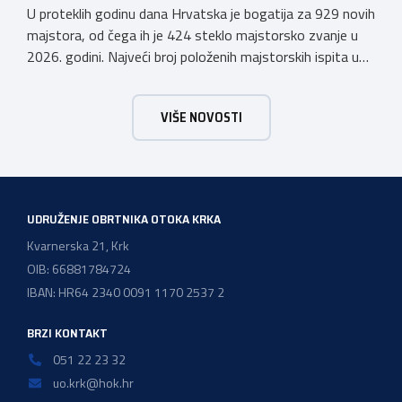
U proteklih godinu dana Hrvatska je bogatija za 929 novih
majstora, od čega ih je 424 steklo majstorsko zvanje u
2026. godini. Najveći broj položenih majstorskih ispita u
posljednjih godinu dana bio je u majstorskim zvanjima
majstor elektroinstalater, majstor frizer, majstor
VIŠE NOVOSTI
vodoinstalatera, instalatera grijanja i klimatizacije te
majstora automehaničara. Najveći broj navedenih
majstorskih ispita položeno […]
UDRUŽENJE OBRTNIKA OTOKA KRKA
Kvarnerska 21, Krk
OIB: 66881784724
IBAN: HR64 2340 0091 1170 2537 2
BRZI KONTAKT
051 22 23 32
uo.krk@hok.hr