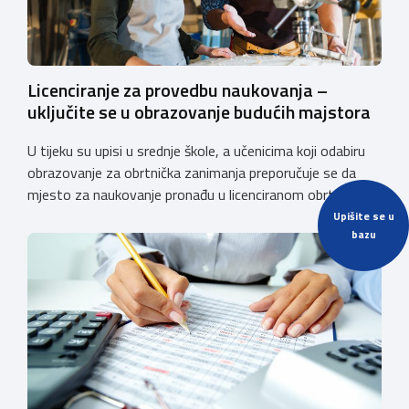
Licenciranje za provedbu naukovanja –
uključite se u obrazovanje budućih majstora
U tijeku su upisi u srednje škole, a učenicima koji odabiru
obrazovanje za obrtnička zanimanja preporučuje se da
mjesto za naukovanje pronađu u licenciranom obrtu ili
pravnoj osobi. Hrvatska obrtnička komora poziva obrtnike
Upišite se u
bazu
koji još nemaju licenciju da pokrenu postupak
licenciranja kako bi budućim učenicima omogućili
kvalitetno i sigurno stjecanje praktičnih znanja, a
istodobno ulagali u razvoj […]