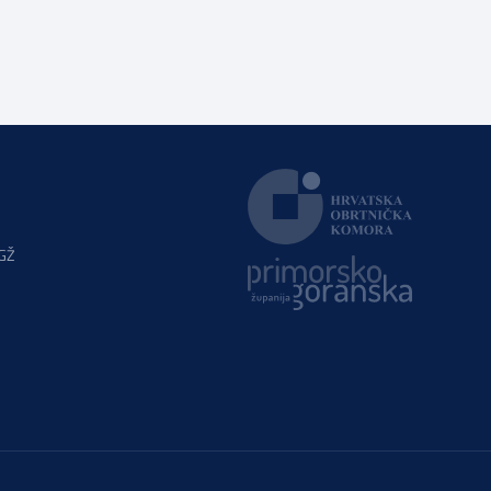
konačnom prijedlogu poreznih izmjena prihvati ključne
prijedloge HOK-a iznesene tijekom intenzivnog dijaloga
s Ministarstvom financija. Najvažniji među njima jest
zadržavanje postojećeg modela […]
PGŽ