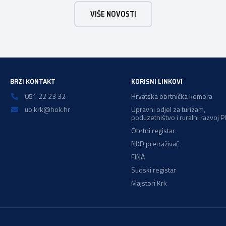
uskladiti svoje poslovne procese i osigurati tehničko
VIŠE NOVOSTI
rješenje za vjerodostojnu provjeru punoljetnosti kupca
putem sustava e-Građani ili putem mobilne […]
a
BRZI KONTAKT
KORISNI LINKOVI
051 22 23 32
Hrvatska obrtnička komora
uo.krk@hok.hr
Upravni odjel za turizam,
poduzetništvo i ruralni razvoj 
Obrtni registar
NKD pretraživač
FINA
Sudski registar
Majstori Krk