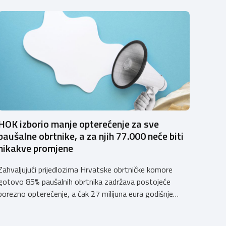
HOK izborio manje opterećenje za sve
paušalne obrtnike, a za njih 77.000 neće biti
nikakve promjene
Zahvaljujući prijedlozima Hrvatske obrtničke komore
gotovo 85% paušalnih obrtnika zadržava postojeće
porezno opterećenje, a čak 27 milijuna eura godišnje
ostat će hrvatskim obrtnicima Hrvatska obrtnička
komora pozdravlja odluku Vlade Republike Hrvatske da u