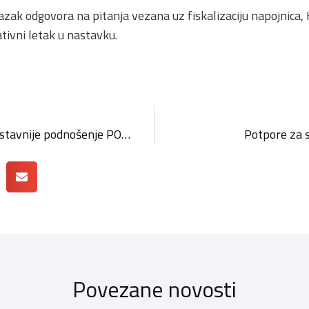
azak odgovora na pitanja vezana uz fiskalizaciju napojnica
tivni letak u nastavku.
mPorezna – brže i jednostavnije podnošenje PO-SD obrasca
Potpore za 
Povezane novosti