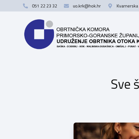
051 22 23 32
uo.krk@hok.hr
Kvarnerska 
Sve š