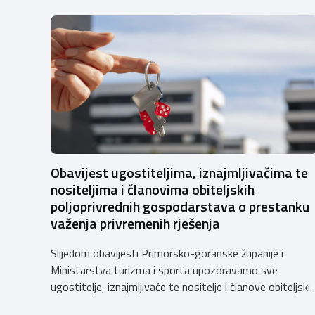
Obavijest ugostiteljima, iznajmljivačima te
nositeljima i članovima obiteljskih
poljoprivrednih gospodarstava o prestanku
važenja privremenih rješenja
Slijedom obavijesti Primorsko-goranske županije i
Ministarstva turizma i sporta upozoravamo sve
ugostitelje, iznajmljivače te nositelje i članove obiteljski
poljoprivrednih gospodarstava o prestanku važenja