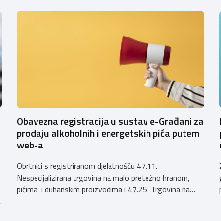
Obavezna registracija u sustav e-Građani za
prodaju alkoholnih i energetskih pića putem
web-a
Obrtnici s registriranom djelatnošću 47.11.
Nespecijalizirana trgovina na malo pretežno hranom,
pićima i duhanskim proizvodima i 47.25 Trgovina na
h
malo pićima, koji putem webshopa prodaju alkoholna
pića, pića koja sadrže alkohol i energetska pića dužni su