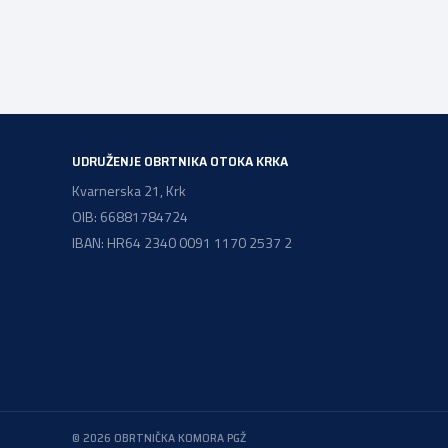
privremenih rješenja izdanih sukladno Zakonu o
ugostiteljskoj djelatnosti. Ministarstvo podsjeća da se
od 1. siječnja 2025. godine više ne mogu podnositi novi
zahtjevi za izdavanje privremenih rješenja, dok već izdan
privremena rješenja […]
UDRUŽENJE OBRTNIKA OTOKA KRKA
Kvarnerska 21, Krk
OIB: 66881784724
IBAN: HR64 2340 0091 1170 2537 2
© 2026 OBRTNIČKA KOMORA PGŽ