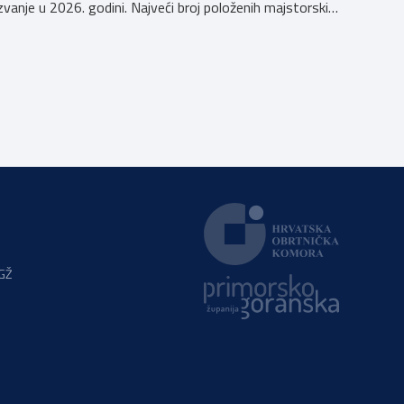
zvanje u 2026. godini. Najveći broj položenih majstorskih
ispita u posljednjih godinu dana bio je u majstorskim
zvanjima majstor elektroinstalater, majstor frizer,
majstor vodoinstalatera, instalatera grijanja i
klimatizacije te majstora automehaničara. Najveći broj
navedenih majstorskih ispita položeno […]
PGŽ