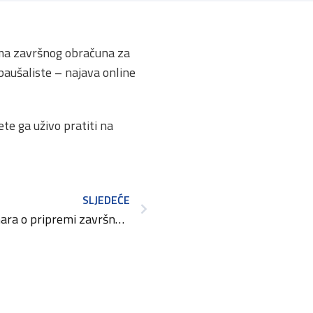
ete ga uživo pratiti na
SLJEDEĆE
Najava besplatnog webinara o pripremi završnog obračuna za obrtnike u sustavu poreza na dohodak koji vode poslovne knjige