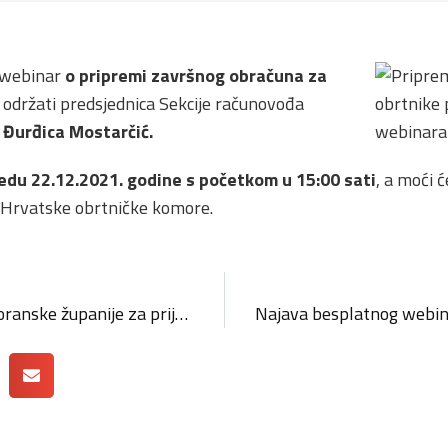
 webinar
o pripremi završnog obračuna za
 održati predsjednica Sekcije računovođa
Đurđica Mostarčić.
jedu 22.12.2021. godine s početkom u 15:00 sati
, a moći ć
i Hrvatske obrtničke komore.
Javni poziv Primorsko-goranske županije za prijavu na programe kreditiranja “Poduzetništvo mladih, žena i početnika” i “Obrtna sredstva”