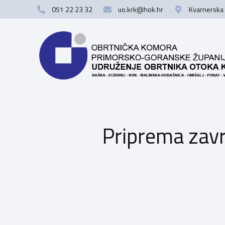
051 22 23 32
uo.krk@hok.hr
Kvarnerska 
Priprema zavr