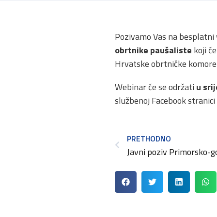
Pozivamo Vas na besplatni
obrtnike paušaliste
koji
će
Hrvatske obrtničke komore
Webinar će se održati
u sri
službenoj Facebook stranic
PRETHODNO