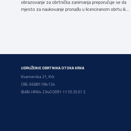
obrazovanje za obrtnička zanimanja preporučuje se da
mjesto za naukovanje pronađu u licenciranom obrtu ili
pravnoj osobi. Hrvatska obrtnička komora poziva
obrtnike koji još nemaju licenciju da pokrenu postupak
licenciranja kako bi budućim učenicima omogućili
kvalitetno i sigurno stjecanje praktičnih znanja, a
istodobno ulagali u razvoj […]
UDRUŽENJE OBRTNIKA OTOKA KRKA
Kvarnerska 21, Krk
OIB: 66881784724
IBAN: HR64 2340 0091 1170 2537 2