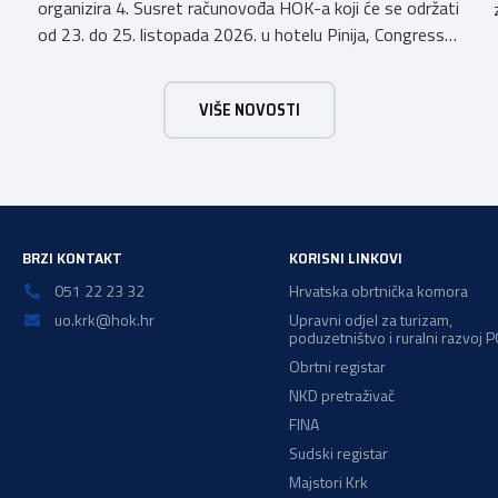
organizira 4. Susret računovođa HOK-a koji će se održati
od 23. do 25. listopada 2026. u hotelu Pinija, Congress
& Event Center Zadar (Petrčane). Susret će službeno biti
otvoren u petak, 23. listopada 2026. u
VIŠE NOVOSTI
poslijepodnevnim, uz uvodno predavanje i pozdrav
domaćina. Tijekom subote, 24. listopada, održavat će se
predavanja, interaktivne radionice te okrugli stolovi na
aktualne teme. […]
BRZI KONTAKT
KORISNI LINKOVI
051 22 23 32
Hrvatska obrtnička komora
uo.krk@hok.hr
Upravni odjel za turizam,
poduzetništvo i ruralni razvoj 
Obrtni registar
NKD pretraživač
FINA
Sudski registar
Majstori Krk