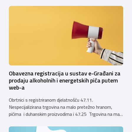
poljoprivrednih gospodarstava o prestanku važenja
privremenih rješenja izdanih sukladno Zakonu o
ugostiteljskoj djelatnosti. Ministarstvo podsjeća da se od
1. siječnja 2025. godine više ne mogu podnositi novi
zahtjevi za izdavanje privremenih rješenja, dok već izdana
privremena rješenja […]
Obavezna registracija u sustav e-Građani za
prodaju alkoholnih i energetskih pića putem
web-a
Obrtnici s registriranom djelatnošću 47.11.
Nespecijalizirana trgovina na malo pretežno hranom,
pićima i duhanskim proizvodima i 47.25 Trgovina na malo
pićima, koji putem webshopa prodaju alkoholna pića, pića
koja sadrže alkohol i energetska pića dužni su uskladiti