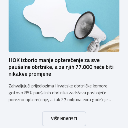
svoje poslovne procese i osigurati tehničko rješenje za
vjerodostojnu provjeru punoljetnosti kupca putem
sustava e-Građani ili putem mobilne […]
HOK izborio manje opterećenje za sve
paušalne obrtnike, a za njih 77.000 neće biti
nikakve promjene
Zahvaljujući prijedlozima Hrvatske obrtničke komore
gotovo 85% paušalnih obrtnika zadržava postojeće
porezno opterećenje, a čak 27 milijuna eura godišnje
ostat će hrvatskim obrtnicima Hrvatska obrtnička
komora pozdravlja odluku Vlade Republike Hrvatske da u
VIŠE NOVOSTI
konačnom prijedlogu poreznih izmjena prihvati ključne
prijedloge HOK-a iznesene tijekom intenzivnog dijaloga s