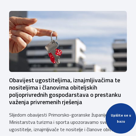
Obavijest ugostiteljima, iznajmljivačima te
nositeljima i članovima obiteljskih
poljoprivrednih gospodarstava o prestanku
važenja privremenih rješenja
Slijedom obavijesti Primorsko-goranske županije i
Upišite se u
bazu
Ministarstva turizma i sporta upozoravamo sve
ugostitelje, iznajmljivače te nositelje i članove obiteljskih