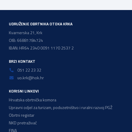
Ministarstvom financija. Najvažniji među njima jest
zadržavanje postojećeg modela […]
UDRUŽENJE OBRTNIKA OTOKA KRKA
Kvarnerska 21, Krk
OIB: 66881784724
IBAN: HR64 2340 0091 1170 2537 2
BRZI KONTAKT
051 22 23 32
uo.krk@hok.hr
KORISNI LINKOVI
Hrvatska obrtnička komora
Upravni odjel za turizam, poduzetništvo i ruralni razvoj PGŽ
Obrtni registar
NKD pretraživač
FINA