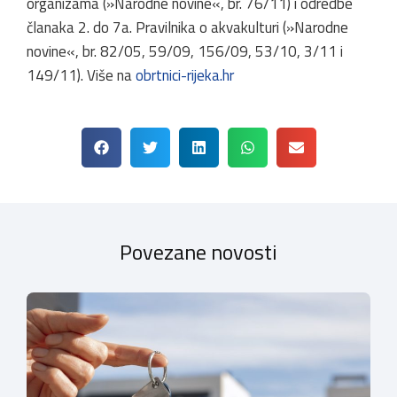
organizama (»Narodne novine«, br. 76/11) i odredbe
članaka 2. do 7a. Pravilnika o akvakulturi (»Narodne
novine«, br. 82/05, 59/09, 156/09, 53/10, 3/11 i
149/11). Više na
obrtnici-rijeka.hr
Povezane novosti