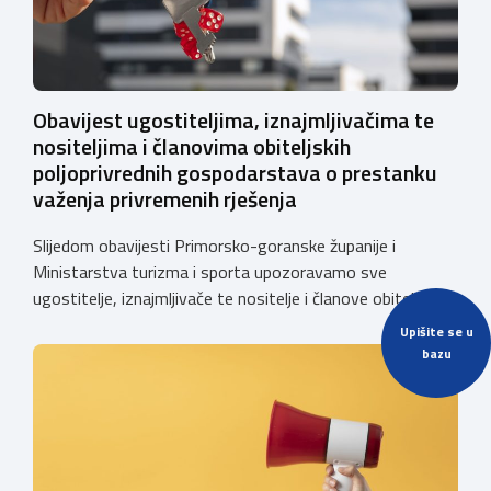
Obavijest ugostiteljima, iznajmljivačima te
nositeljima i članovima obiteljskih
poljoprivrednih gospodarstava o prestanku
važenja privremenih rješenja
Slijedom obavijesti Primorsko-goranske županije i
Ministarstva turizma i sporta upozoravamo sve
ugostitelje, iznajmljivače te nositelje i članove obiteljskih
poljoprivrednih gospodarstava o prestanku važenja
Upišite se u
privremenih rješenja izdanih sukladno Zakonu o
bazu
ugostiteljskoj djelatnosti. Ministarstvo podsjeća da se od
1. siječnja 2025. godine više ne mogu podnositi novi
zahtjevi za izdavanje privremenih rješenja, dok već izdana
privremena rješenja […]