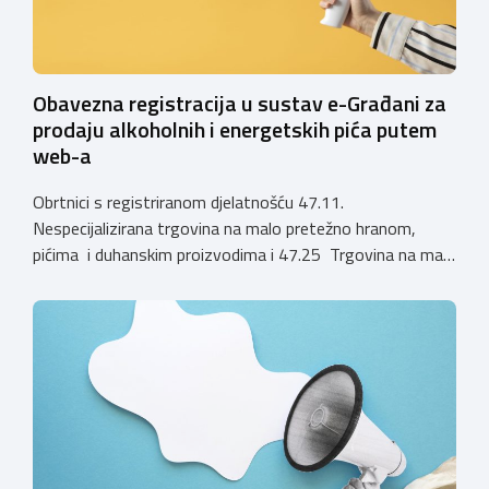
Obavezna registracija u sustav e-Građani za
prodaju alkoholnih i energetskih pića putem
web-a
Obrtnici s registriranom djelatnošću 47.11.
Nespecijalizirana trgovina na malo pretežno hranom,
pićima i duhanskim proizvodima i 47.25 Trgovina na malo
pićima, koji putem webshopa prodaju alkoholna pića, pića
koja sadrže alkohol i energetska pića dužni su uskladiti
svoje poslovne procese i osigurati tehničko rješenje za
vjerodostojnu provjeru punoljetnosti kupca putem
sustava e-Građani ili putem mobilne […]