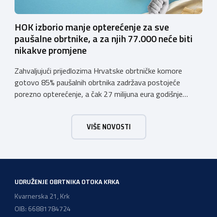
HOK izborio manje opterećenje za sve
paušalne obrtnike, a za njih 77.000 neće biti
nikakve promjene
Zahvaljujući prijedlozima Hrvatske obrtničke komore
gotovo 85% paušalnih obrtnika zadržava postojeće
porezno opterećenje, a čak 27 milijuna eura godišnje
ostat će hrvatskim obrtnicima Hrvatska obrtnička
komora pozdravlja odluku Vlade Republike Hrvatske da u
VIŠE NOVOSTI
konačnom prijedlogu poreznih izmjena prihvati ključne
prijedloge HOK-a iznesene tijekom intenzivnog dijaloga s
Ministarstvom financija. Najvažniji među njima jest
zadržavanje postojećeg modela […]
UDRUŽENJE OBRTNIKA OTOKA KRKA
Kvarnerska 21, Krk
OIB: 66881784724