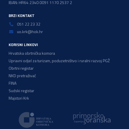
IBAN: HR64 2340 0091 1170 2537 2
BRZI KONTAKT
051 22 23 32
uo.krk@hok.hr
KORISNI LINKOVI
Hrvatska obrtnička komora
Upravni odjel za turizam, poduzetništvo i ruralni razvoj PGŽ
Obrtni registar
NKD pretraživač
FINA
Sudski registar
Majstori Krk