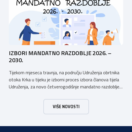
županije. Organizator izložbe […]
IZBORI MANDATNO RAZDOBLJE 2026. –
2030.
Tijekom mjeseca travnja, na području Udruženja obrtnika
otoka Krka u tijeku je izborni proces izbora članova tijela
Udruženja, za novo četverogodišnje mandatno razdoblje
2026. – 2030. Udruženje obrtnika otoka Krka ima tradiciju
postojanja i rada dužu od 50 godina, stoga Vas pozivamo
VIŠE NOVOSTI
da se svi aktivno uključite u Izborni proces koji je u tijeku i
[…]