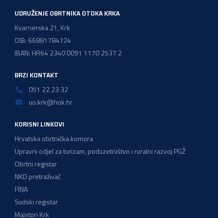
UDRUŽENJE OBRTNIKA OTOKA KRKA
Kvarnerska 21, Krk
OIB: 66881784724
IBAN: HR64 2340 0091 1170 2537 2
BRZI KONTAKT
051 22 23 32
uo.krk@hok.hr
KORISNI LINKOVI
Hrvatska obrtnička komora
Upravni odjel za turizam, poduzetništvo i ruralni razvoj PGŽ
Obrtni registar
NKD pretraživač
FINA
Sudski registar
Majstori Krk