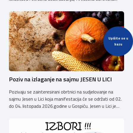
komora organizira 2. Susret groomera HOK-a, koji će se
održati 12. rujna u Kongresnom centru na Zagrebačkom
velesajmu. Susret će i ove godine okupiti groomere,
stručnjake i zaljubljenike u njegu pasa iz cijele Hrvatske,
[…]
Upišite se u
bazu
Poziv na izlaganje na sajmu JESEN U LICI
Pozivaju se zainteresirani obrtnici na sudjelovanje na
sajmu Jesen u Lici koja manifestacija će se održati od 02.
do 04. listopada 2026.godine u Gospiću. Jesen u Lici je
izložba tradicijskih proizvoda koja se po 28. puta održava
u Gospiću i prerasla je u najznačajnjiju gospodarsku,
kulturnu i etno manifestaciju na području Ličko-senjske