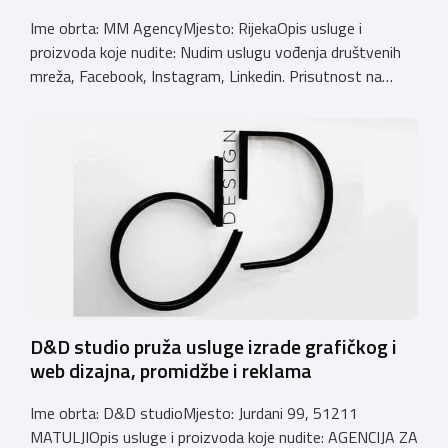
Ime obrta: MM AgencyMjesto: RijekaOpis usluge i
proizvoda koje nudite: Nudim uslugu vođenja društvenih
mreža, Facebook, Instagram, Linkedin. Prisutnost na
društvenim mrežama je nužna, no nemaju se svi brandovi
vremena posvetiti vođenju svojih profila. Ukoliko ne želite
zapošljavati još jednu osobu, mogu vam pomoći i preuzeti
taj dio oko strategije i vođenja vaših društvenih mreža […]
D&D studio pruža usluge izrade grafičkog i
web dizajna, promidžbe i reklama
Ime obrta: D&D studioMjesto: Jurdani 99, 51211
MATULJIOpis usluge i proizvoda koje nudite: AGENCIJA ZA