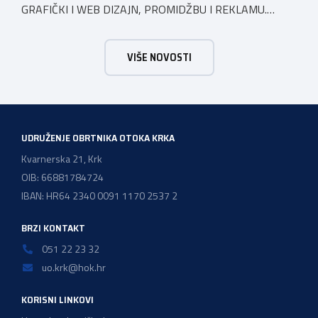
GRAFIČKI I WEB DIZAJN, PROMIDŽBU I REKLAMU.
VELEPRODAJA Email:
ddstudio.diana@gmail.comBroj
telefona: 051279273
VIŠE NOVOSTI
UDRUŽENJE OBRTNIKA OTOKA KRKA
Kvarnerska 21, Krk
OIB: 66881784724
IBAN: HR64 2340 0091 1170 2537 2
BRZI KONTAKT
051 22 23 32
uo.krk@hok.hr
KORISNI LINKOVI