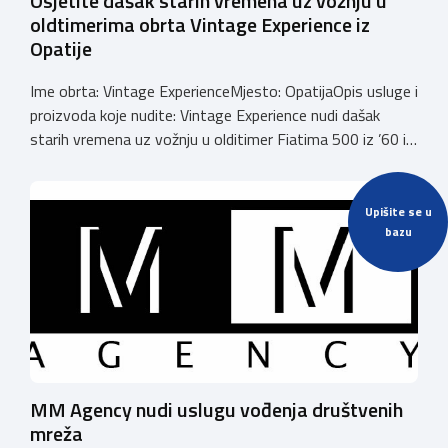
Osjetite dašak starih vremena uz vožnju u
oldtimerima obrta Vintage Experience iz
Opatije
Ime obrta: Vintage ExperienceMjesto: OpatijaOpis usluge i
proizvoda koje nudite: Vintage Experience nudi dašak
starih vremena uz vožnju u olditimer Fiatima 500 iz ’60 i
’70 godina prošlog stoljeća. Vožnja, ture, posebni događaji
i piknik, sve kreće od 59€.Nazovite nas na 0996605600 ili
provjerite sve na našem web-u
Upišite se u
bazu
https://vintageexperience.eu/.Veselimo se vidjeti vas.
Email:
vintageopatija@gmail.comBroj
telefona: […]
MM Agency nudi uslugu vođenja društvenih
mreža