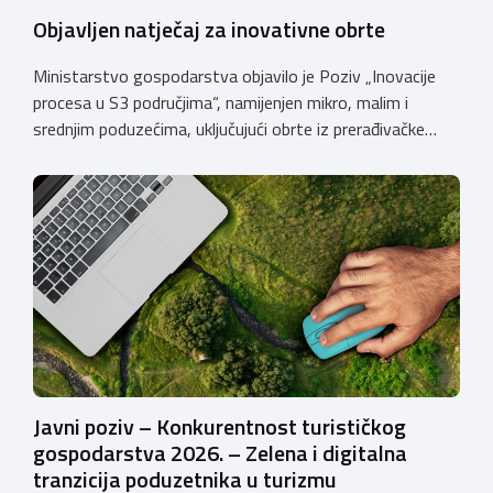
Objavljen natječaj za inovativne obrte
Ministarstvo gospodarstva objavilo je Poziv „Inovacije
procesa u S3 područjima“, namijenjen mikro, malim i
srednjim poduzećima, uključujući obrte iz prerađivačke
industrije, koji razvijaju inovativne proizvode i žele ih
uspješnije plasirati na tržište kroz modernizaciju poslovnih
procesa. Poziv se provodi u okviru PKK 2021. – 2027. Cilj
Poziva je potaknuti uvođenje inovacija procesa i
organizacije poslovanja koje […]
Javni poziv – Konkurentnost turističkog
gospodarstva 2026. – Zelena i digitalna
tranzicija poduzetnika u turizmu