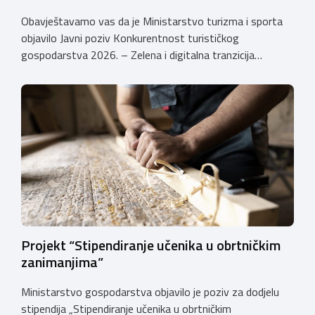
Obavještavamo vas da je Ministarstvo turizma i sporta
objavilo Javni poziv Konkurentnost turističkog
gospodarstva 2026. – Zelena i digitalna tranzicija
poduzetnika u turizmu za dodjelu bespovratnih potpora
male vrijednosti u ukupnom iznosu od 3.403.640,00 €.
Program je namijenjen subjektima malog gospodarstva
registriranim za ugostiteljske i/ili turističke djelatnosti,
obiteljskim poljoprivrednim
gospodarstvima/poljoprivrednicima koja su registrirana
za pružanje […]
Projekt “Stipendiranje učenika u obrtničkim
zanimanjima”
Ministarstvo gospodarstva objavilo je poziv za dodjelu
stipendija „Stipendiranje učenika u obrtničkim