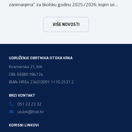
zanimanjima“ za školsku godinu 2025./2026. kojim se
dodjeljuju stipendije učenicima koji se u školskoj godini
2025./2026. obrazuju temeljem programa/kurikula u
VIŠE NOVOSTI
trogodišnjem trajanju za stjecanje deficitarnih obrtničkih
zanimanja, sukladno Preporukama za obrazovnu upisnu
politiku i politiku stipendiranja za 2025. i 2026. godinu,
Hrvatskog zavoda za zapošljavanje, […]
UDRUŽENJE OBRTNIKA OTOKA KRKA
Kvarnerska 21, Krk
OIB: 66881784724
IBAN: HR64 2340 0091 1170 2537 2
BRZI KONTAKT
051 22 23 32
uo.krk@hok.hr
KORISNI LINKOVI