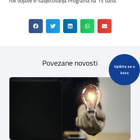
rok objave e-savjetovanja Programa na 15 dana.
Povezane novosti
Upišite se u
bazu