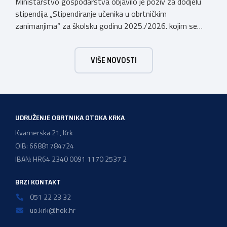
Ministarstvo gospodarstva objavilo je poziv za dodjelu
stipendija „Stipendiranje učenika u obrtničkim
zanimanjima“ za školsku godinu 2025./2026. kojim se
dodjeljuju stipendije učenicima koji se u školskoj godini
2025./2026. obrazuju temeljem programa/kurikula u
VIŠE NOVOSTI
trogodišnjem trajanju za stjecanje deficitarnih obrtničkih
zanimanja, sukladno Preporukama za obrazovnu upisnu
politiku i politiku stipendiranja za 2025. i 2026. godinu,
Hrvatskog zavoda za zapošljavanje, […]
UDRUŽENJE OBRTNIKA OTOKA KRKA
Kvarnerska 21, Krk
OIB: 66881784724
IBAN: HR64 2340 0091 1170 2537 2
BRZI KONTAKT
051 22 23 32
uo.krk@hok.hr