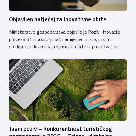
Objavljen natječaj za inovativne obrte
Ministarstvo gospodarstva objavilo je Poziv „Inovacije
procesa u S3 područjima“, namijenjen mikro, malim i
srednjim poduzećima, uključujući obrte iz prerađivačke
industrije, koji razvijaju inovativne proizvode i žele ih
uspješnije plasirati na tržište kroz modernizaciju poslovnih
procesa. Poziv se provodi u okviru PKK 2021. – 2027. Cilj
Poziva je potaknuti uvođenje inovacija procesa i
organizacije poslovanja koje […]
Javni poziv – Konkurentnost turističkog
gospodarstva 2026. – Zelena i digitalna