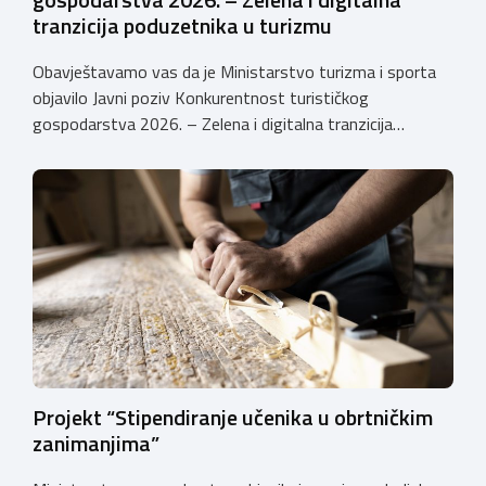
tranzicija poduzetnika u turizmu
Obavještavamo vas da je Ministarstvo turizma i sporta
objavilo Javni poziv Konkurentnost turističkog
gospodarstva 2026. – Zelena i digitalna tranzicija
poduzetnika u turizmu za dodjelu bespovratnih potpora
male vrijednosti u ukupnom iznosu od 3.403.640,00 €.
Program je namijenjen subjektima malog gospodarstva
registriranim za ugostiteljske i/ili turističke djelatnosti,
obiteljskim poljoprivrednim
gospodarstvima/poljoprivrednicima koja su registrirana
za pružanje […]
Projekt “Stipendiranje učenika u obrtničkim
zanimanjima”