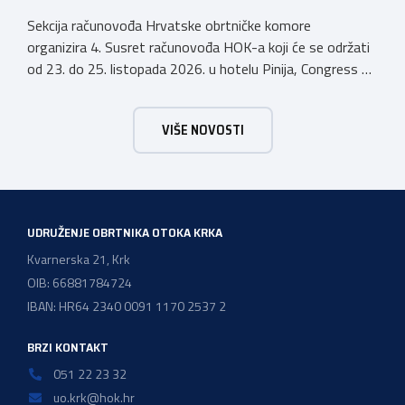
Sekcija računovođa Hrvatske obrtničke komore
organizira 4. Susret računovođa HOK-a koji će se održati
od 23. do 25. listopada 2026. u hotelu Pinija, Congress &
Event Center Zadar (Petrčane). Susret će službeno biti
otvoren u petak, 23. listopada 2026. u
VIŠE NOVOSTI
poslijepodnevnim, uz uvodno predavanje i pozdrav
domaćina. Tijekom subote, 24. listopada, održavat će se
predavanja, interaktivne radionice te okrugli stolovi na
aktualne teme. […]
UDRUŽENJE OBRTNIKA OTOKA KRKA
Kvarnerska 21, Krk
OIB: 66881784724
IBAN: HR64 2340 0091 1170 2537 2
BRZI KONTAKT
051 22 23 32
uo.krk@hok.hr