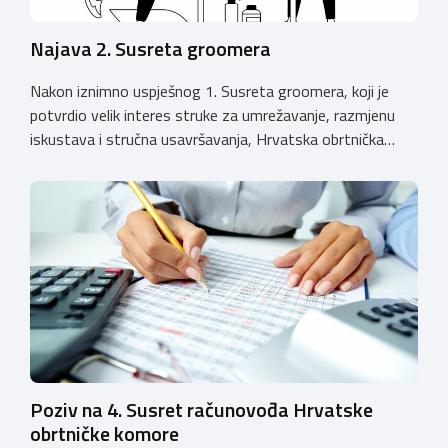
Najava 2. Susreta groomera
Nakon iznimno uspješnog 1. Susreta groomera, koji je
potvrdio velik interes struke za umrežavanje, razmjenu
iskustava i stručna usavršavanja, Hrvatska obrtnička
komora organizira 2. Susret groomera HOK-a, koji će se
održati 12. rujna u Kongresnom centru na Zagrebačkom
velesajmu. Susret će i ove godine okupiti groomere,
stručnjake i zaljubljenike u njegu pasa iz cijele Hrvatske,
[…]
Poziv na 4. Susret računovođa Hrvatske
obrtničke komore