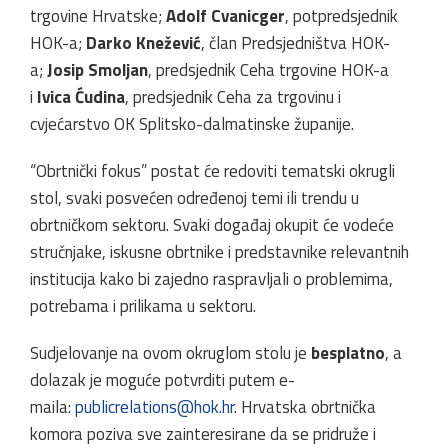
trgovine Hrvatske;
Adolf Cvanicger
, potpredsjednik
HOK-a;
Darko Knežević
, član Predsjedništva HOK-
a;
Josip Smoljan
, predsjednik Ceha trgovine HOK-a
i
Ivica Ćudina
, predsjednik Ceha za trgovinu i
cvjećarstvo OK Splitsko-dalmatinske županije.
“Obrtnički fokus” postat će redoviti tematski okrugli
stol, svaki posvećen određenoj temi ili trendu u
obrtničkom sektoru. Svaki događaj okupit će vodeće
stručnjake, iskusne obrtnike i predstavnike relevantnih
institucija kako bi zajedno raspravljali o problemima,
potrebama i prilikama u sektoru.
Sudjelovanje na ovom okruglom stolu je
besplatno
, a
dolazak je moguće potvrditi putem e-
maila:
publicrelations@hok.hr
. Hrvatska obrtnička
komora poziva sve zainteresirane da se pridruže i