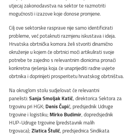
utjecaj zakonodavstva na sektor te razmotriti
mogućnosti i izazove koje donose promjene.
Cilj ove sektorske rasprave nije samo identificirati
probleme, već potaknuti razmjenu iskustava i ideja.
Hrvatska obrtnička komora želi stvoriti dinamično
okruženje u kojem će obrtnici moći artikulirati svoje
potrebe te zajedno s relevantnim dionicima pronaći
konkretna rješenja koja će unaprijediti radne uvjete
obrtnika i doprinijeti prosperitetu hrvatskog obrtništva.
Na okruglom stolu sudjelovat će relevantni
panelisti:
Sanja Smoljak Katić
, direktorica Sektora za
trgovinu pri HGK;
Denis Čupi
ć, predsjednik Udruge
trgovine i logistiku;
Mirko Budimir
, dopredsjednik
HUP-Udruge trgovine (predstavnik malih
trgovaca);
Zlatica Štulić
, predsjednica Sindikata