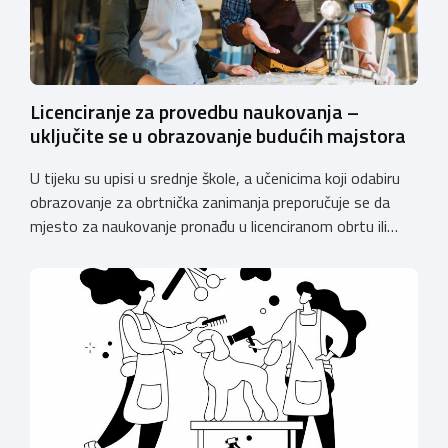
Licenciranje za provedbu naukovanja –
uključite se u obrazovanje budućih majstora
U tijeku su upisi u srednje škole, a učenicima koji odabiru
obrazovanje za obrtnička zanimanja preporučuje se da
mjesto za naukovanje pronađu u licenciranom obrtu ili
pravnoj osobi. Hrvatska obrtnička komora poziva obrtnike
koji još nemaju licenciju da pokrenu postupak
licenciranja kako bi budućim učenicima omogućili
kvalitetno i sigurno stjecanje praktičnih znanja, a
istodobno ulagali u razvoj […]