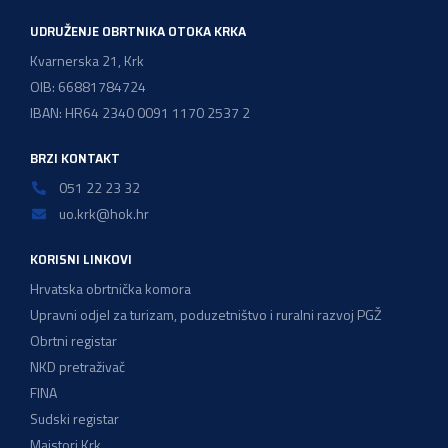
UDRUŽENJE OBRTNIKA OTOKA KRKA
Kvarnerska 21, Krk
OIB: 66881784724
IBAN: HR64 2340 0091 1170 2537 2
BRZI KONTAKT
051 22 23 32
uo.krk@hok.hr
KORISNI LINKOVI
Hrvatska obrtnička komora
Upravni odjel za turizam, poduzetništvo i ruralni razvoj PGŽ
Obrtni registar
NKD pretraživač
FINA
Sudski registar
Majstori Krk