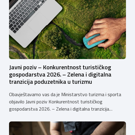
uspješnije plasirati na tržište kroz modernizaciju poslovnih
procesa. Poziv se provodi u okviru PKK 2021. – 2027. Cilj
Poziva je potaknuti uvođenje inovacija procesa i
organizacije poslovanja koje […]
Javni poziv – Konkurentnost turističkog
gospodarstva 2026. – Zelena i digitalna
tranzicija poduzetnika u turizmu
Obavještavamo vas da je Ministarstvo turizma i sporta
objavilo Javni poziv Konkurentnost turističkog
gospodarstva 2026. – Zelena i digitalna tranzicija
poduzetnika u turizmu za dodjelu bespovratnih potpora
male vrijednosti u ukupnom iznosu od 3.403.640,00 €.
Program je namijenjen subjektima malog gospodarstva