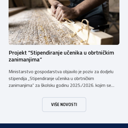
registriranim za ugostiteljske i/ili turističke djelatnosti,
obiteljskim poljoprivrednim
gospodarstvima/poljoprivrednicima koja su registrirana
za pružanje […]
Projekt “Stipendiranje učenika u obrtničkim
zanimanjima”
Ministarstvo gospodarstva objavilo je poziv za dodjelu
stipendija „Stipendiranje učenika u obrtničkim
zanimanjima“ za školsku godinu 2025./2026. kojim se
dodjeljuju stipendije učenicima koji se u školskoj godini
2025./2026. obrazuju temeljem programa/kurikula u
VIŠE NOVOSTI
trogodišnjem trajanju za stjecanje deficitarnih obrtničkih
zanimanja, sukladno Preporukama za obrazovnu upisnu
politiku i politiku stipendiranja za 2025. i 2026. godinu,
Hrvatskog zavoda za zapošljavanje, […]