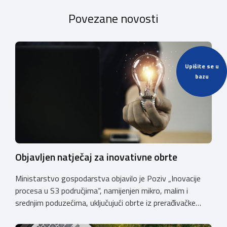
Povezane novosti
Upišite se u
bazu
Objavljen natječaj za inovativne obrte
Ministarstvo gospodarstva objavilo je Poziv „Inovacije
procesa u S3 područjima“, namijenjen mikro, malim i
srednjim poduzećima, uključujući obrte iz prerađivačke
industrije, koji razvijaju inovativne proizvode i žele ih