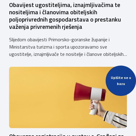
Obavijest ugostiteljima, iznajmljivačima te
nositeljima i članovima obiteljskih
poljoprivrednih gospodarstava o prestanku
važenja privremenih rješenja
Slijedom obavijesti Primorsko-goranske županije i
Ministarstva turizma i sporta upozoravamo sve
ugostitelje, iznajmljivače te nositelje i članove obiteljskih
poljoprivrednih gospodarstava o prestanku važenja
privremenih rješenja izdanih sukladno Zakonu o
ugostiteljskoj djelatnosti. Ministarstvo podsjeća da se od
Upišite se u
1. siječnja 2025. godine više ne mogu podnositi novi
bazu
zahtjevi za izdavanje privremenih rješenja, dok već izdana
privremena rješenja […]