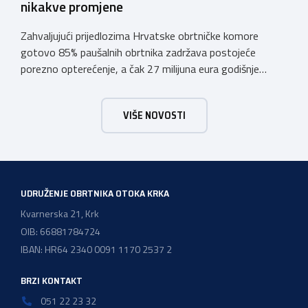
nikakve promjene
Zahvaljujući prijedlozima Hrvatske obrtničke komore
gotovo 85% paušalnih obrtnika zadržava postojeće
porezno opterećenje, a čak 27 milijuna eura godišnje
ostat će hrvatskim obrtnicima Hrvatska obrtnička
komora pozdravlja odluku Vlade Republike Hrvatske da u
VIŠE NOVOSTI
konačnom prijedlogu poreznih izmjena prihvati ključne
prijedloge HOK-a iznesene tijekom intenzivnog dijaloga s
Ministarstvom financija. Najvažniji među njima jest
zadržavanje postojećeg modela […]
UDRUŽENJE OBRTNIKA OTOKA KRKA
Kvarnerska 21, Krk
OIB: 66881784724
IBAN: HR64 2340 0091 1170 2537 2
BRZI KONTAKT
051 22 23 32