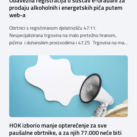
Obavezna registracija u sustav e-Građani za
prodaju alkoholnih i energetskih pića putem
web-a
Obrtnici s registriranom djelatnošću 47.11.
Nespecijalizirana trgovina na malo pretežno hranom,
pićima i duhanskim proizvodima i 47.25 Trgovina na malo
pićima, koji putem webshopa prodaju alkoholna pića, pića
koja sadrže alkohol i energetska pića dužni su uskladiti
svoje poslovne procese i osigurati tehničko rješenje za
vjerodostojnu provjeru punoljetnosti kupca putem
sustava e-Građani ili putem mobilne […]
HOK izborio manje opterećenje za sve
paušalne obrtnike, a za njih 77.000 neće biti