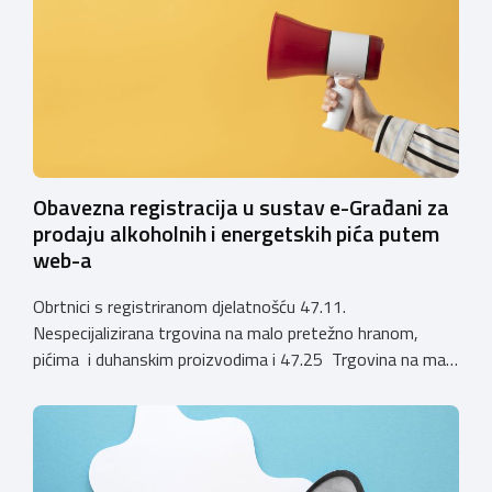
1. siječnja 2025. godine više ne mogu podnositi novi
zahtjevi za izdavanje privremenih rješenja, dok već izdana
privremena rješenja […]
Obavezna registracija u sustav e-Građani za
prodaju alkoholnih i energetskih pića putem
web-a
Obrtnici s registriranom djelatnošću 47.11.
Nespecijalizirana trgovina na malo pretežno hranom,
pićima i duhanskim proizvodima i 47.25 Trgovina na malo
pićima, koji putem webshopa prodaju alkoholna pića, pića
koja sadrže alkohol i energetska pića dužni su uskladiti
svoje poslovne procese i osigurati tehničko rješenje za
vjerodostojnu provjeru punoljetnosti kupca putem
sustava e-Građani ili putem mobilne […]