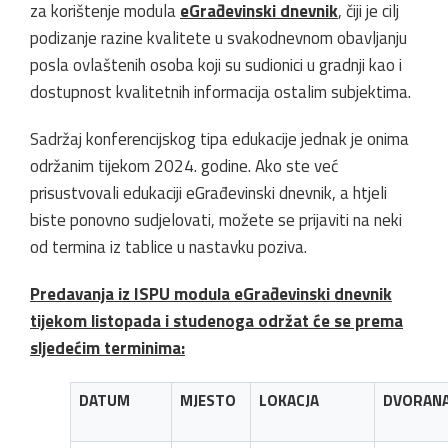
za korištenje modula
eGrađevinski dnevnik
, čiji je cilj
podizanje razine kvalitete u svakodnevnom obavljanju
posla ovlaštenih osoba koji su sudionici u gradnji kao i
dostupnost kvalitetnih informacija ostalim subjektima.
Sadržaj konferencijskog tipa edukacije jednak je onima
održanim tijekom 2024. godine. Ako ste već
prisustvovali edukaciji eGrađevinski dnevnik, a htjeli
biste ponovno sudjelovati, možete se prijaviti na neki
od termina iz tablice u nastavku poziva.
Predavanja iz ISPU modula eGrađevinski dnevnik
tijekom listopada i studenoga održat će se prema
sljedećim terminima:
DATUM
MJESTO
LOKACJA
DVORAN