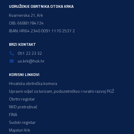
UDRUŽENJE OBRTNIKA OTOKA KRKA
Kvarnerska 21, Krk
OIB: 66881784724
IBAN: HR64 2340 0091 1170 2537 2
BRZI KONTAKT
051 22 23 32
uo.krk@hok.hr
KORISNI LINKOVI
Hrvatska obrtnička komora
Upravni odjel za turizam, poduzetništvo i ruralni razvoj PGŽ
Obrtni registar
NKD pretraživač
FINA
Sudski registar
Majstori Krk