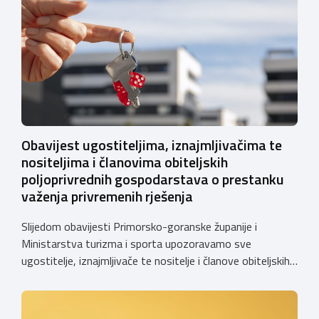
Obavijest ugostiteljima, iznajmljivačima te
nositeljima i članovima obiteljskih
poljoprivrednih gospodarstava o prestanku
važenja privremenih rješenja
Slijedom obavijesti Primorsko-goranske županije i
Ministarstva turizma i sporta upozoravamo sve
ugostitelje, iznajmljivače te nositelje i članove obiteljskih
poljoprivrednih gospodarstava o prestanku važenja
privremenih rješenja izdanih sukladno Zakonu o
ugostiteljskoj djelatnosti. Ministarstvo podsjeća da se od