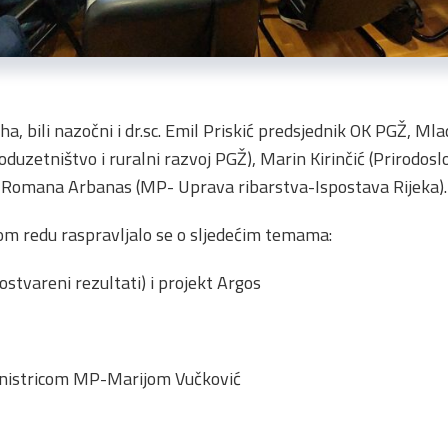
ha, bili nazočni i dr.sc. Emil Priskić predsjednik OK PGŽ, Mla
oduzetništvo i ruralni razvoj PGŽ), Marin Kirinčić (Prirodosl
), Romana Arbanas (MP- Uprava ribarstva-Ispostava Rijeka).
 redu raspravljalo se o sljedećim temama:
stvareni rezultati) i projekt Argos
inistricom MP-Marijom Vučković