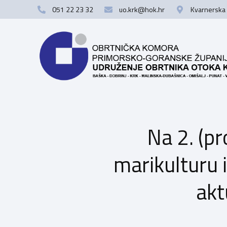
051 22 23 32
uo.krk@hok.hr
Kvarnerska 
Na 2. (pr
marikulturu i
akt