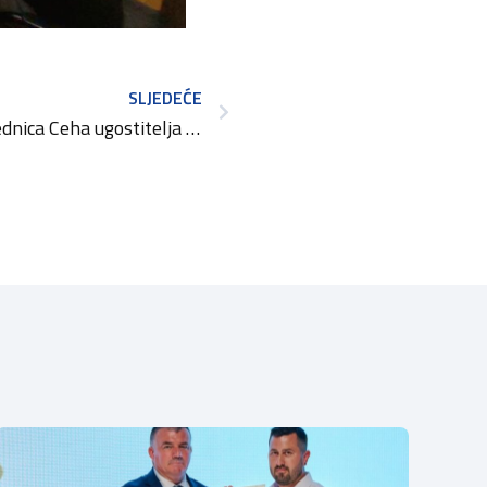
SLJEDEĆE
Održana 2. (proširena ) sjednica Ceha ugostitelja i turističkih djelatnika OK PGŽ