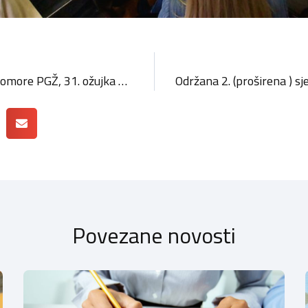
Bal obrtnika Obrtničke komore PGŽ, 31. ožujka 2023. u Kristalnoj dvorani
Povezane novosti