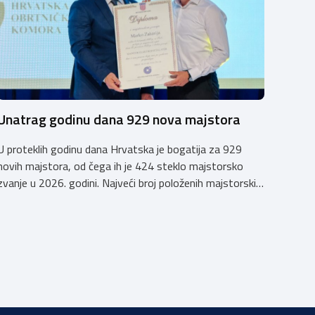
Unatrag godinu dana 929 nova majstora
U proteklih godinu dana Hrvatska je bogatija za 929
novih majstora, od čega ih je 424 steklo majstorsko
zvanje u 2026. godini. Najveći broj položenih majstorskih
ispita u posljednjih godinu dana bio je u majstorskim
zvanjima majstor elektroinstalater, majstor frizer,
majstor vodoinstalatera, instalatera grijanja i
klimatizacije te majstora automehaničara. Najveći broj
navedenih majstorskih ispita položeno […]