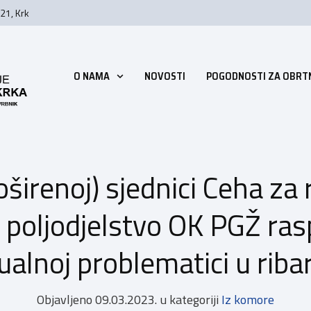
21, Krk
O NAMA
NOVOSTI
POGODNOSTI ZA OBRT
oširenoj) sjednici Ceha za 
 poljodjelstvo OK PGŽ rasp
ualnoj problematici u riba
Objavljeno
09.03.2023.
u kategoriji
Iz komore