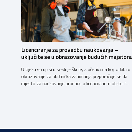
Licenciranje za provedbu naukovanja –
uključite se u obrazovanje budućih majstora
U tijeku su upisi u srednje škole, a učenicima koji odabiru
obrazovanje za obrtnička zanimanja preporučuje se da
mjesto za naukovanje pronađu u licenciranom obrtu ili
pravnoj osobi. Hrvatska obrtnička komora poziva
obrtnike koji još nemaju licenciju da pokrenu postupak
licenciranja kako bi budućim učenicima omogućili
kvalitetno i sigurno stjecanje praktičnih znanja, a
istodobno ulagali u razvoj […]