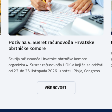
Poziv na 4. Susret računovođa Hrvatske
obrtničke komore
Sekcija računovođa Hrvatske obrtničke komore
organizira 4. Susret računovođa HOK-a koji će se održati
od 23. do 25. listopada 2026. u hotelu Pinija, Congress
& Event Center Zadar (Petrčane). Susret će službeno biti
otvoren u petak, 23. listopada 2026. u
VIŠE NOVOSTI
poslijepodnevnim, uz uvodno predavanje i pozdrav
domaćina. Tijekom subote, 24. listopada, održavat će se
predavanja, interaktivne radionice te okrugli stolovi na
aktualne teme. […]