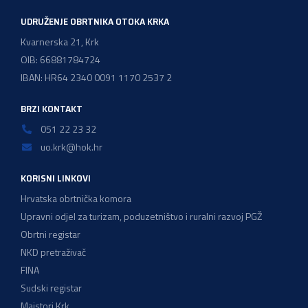
UDRUŽENJE OBRTNIKA OTOKA KRKA
Kvarnerska 21, Krk
OIB: 66881784724
IBAN: HR64 2340 0091 1170 2537 2
BRZI KONTAKT
051 22 23 32
uo.krk@hok.hr
KORISNI LINKOVI
Hrvatska obrtnička komora
Upravni odjel za turizam, poduzetništvo i ruralni razvoj PGŽ
Obrtni registar
NKD pretraživač
FINA
Sudski registar
Majstori Krk