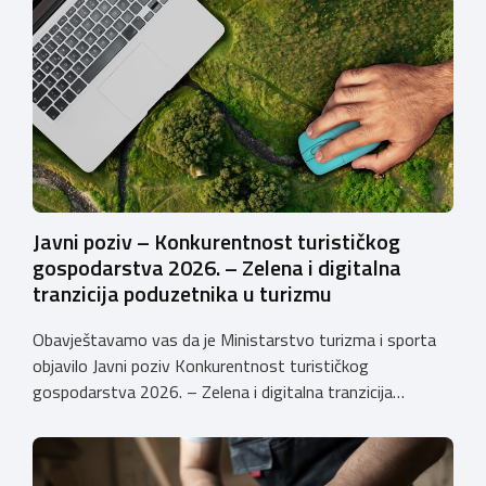
uspješnije plasirati na tržište kroz modernizaciju poslovnih
procesa. Poziv se provodi u okviru PKK 2021. – 2027. Cilj
Poziva je potaknuti uvođenje inovacija procesa i
organizacije poslovanja koje […]
Javni poziv – Konkurentnost turističkog
gospodarstva 2026. – Zelena i digitalna
tranzicija poduzetnika u turizmu
Obavještavamo vas da je Ministarstvo turizma i sporta
objavilo Javni poziv Konkurentnost turističkog
gospodarstva 2026. – Zelena i digitalna tranzicija
poduzetnika u turizmu za dodjelu bespovratnih potpora
male vrijednosti u ukupnom iznosu od 3.403.640,00 €.
Program je namijenjen subjektima malog gospodarstva