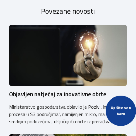
Povezane novosti
Objavljen natječaj za inovativne obrte
Ministarstvo gospodarstva objavilo je Poziv „Inovacije
Upišite se u
procesa u S3 područjima“, namijenjen mikro, malim i
bazu
srednjim poduzećima, uključujući obrte iz prerađivačke
industrije, koji razvijaju inovativne proizvode i žele ih