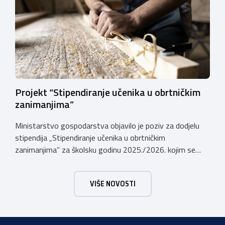
registriranim za ugostiteljske i/ili turističke djelatnosti,
obiteljskim poljoprivrednim
gospodarstvima/poljoprivrednicima koja su registrirana
za pružanje […]
Projekt “Stipendiranje učenika u obrtničkim
zanimanjima”
Ministarstvo gospodarstva objavilo je poziv za dodjelu
stipendija „Stipendiranje učenika u obrtničkim
zanimanjima“ za školsku godinu 2025./2026. kojim se
dodjeljuju stipendije učenicima koji se u školskoj godini
2025./2026. obrazuju temeljem programa/kurikula u
VIŠE NOVOSTI
trogodišnjem trajanju za stjecanje deficitarnih obrtničkih
zanimanja, sukladno Preporukama za obrazovnu upisnu
politiku i politiku stipendiranja za 2025. i 2026. godinu,
Hrvatskog zavoda za zapošljavanje, […]