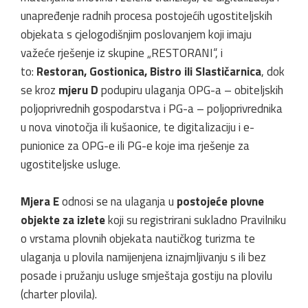
unapređenje radnih procesa postojećih ugostiteljskih
objekata s cjelogodišnjim poslovanjem koji imaju
važeće rješenje iz skupine „RESTORANI“, i
to:
Restoran, Gostionica, Bistro ili Slastičarnica
, dok
se kroz
mjeru D
podupiru ulaganja OPG-a – obiteljskih
poljoprivrednih gospodarstva i PG-a – poljoprivrednika
u nova vinotočja ili kušaonice, te digitalizaciju i e-
punionice za OPG-e ili PG-e koje ima rješenje za
ugostiteljske usluge.
Mjera E
odnosi se na ulaganja u
postojeće plovne
objekte za izlete
koji su registrirani sukladno Pravilniku
o vrstama plovnih objekata nautičkog turizma te
ulaganja u plovila namijenjena iznajmljivanju s ili bez
posade i pružanju usluge smještaja gostiju na plovilu
(charter plovila).