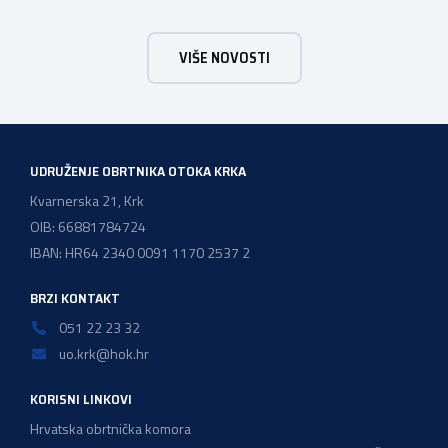
unaprjeđuju naš svakodnevni život. Obrtnička komora
Primorsko-goranske županije s ponosom podržava i
VIŠE NOVOSTI
promiče trud i posvećenost svojih obrtnika, koji doprinose
razvoju našeg društva i čine temelj našeg gospodarstva.
UDRUŽENJE OBRTNIKA OTOKA KRKA
Kvarnerska 21, Krk
OIB: 66881784724
IBAN: HR64 2340 0091 1170 2537 2
BRZI KONTAKT
051 22 23 32
uo.krk@hok.hr
KORISNI LINKOVI
Hrvatska obrtnička komora