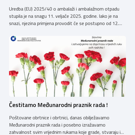
Uredba (EU) 2025/40 o ambalaži i ambalažnom otpadu
stupila je na snagu 11. veljače 2025. godine. Iako je na
snazi, njezina primjena provodit će se postupno od 12.
kolovoza 2026.godine. Hrvatska obrtnička komora
zatražila je od Ministarstva zaštite okoliša i zelene
tranzicije službeno tumačenje Uredbe te njen utjecaj na
ugostiteljski sektor. Tumačenje prenosimo u cijelosti: […]
Čestitamo Međunarodni praznik rada !
Poštovane obrtnice i obrtnici, danas obilježavamo
Međunarodni praznik rada i posebno izražavamo
zahvalnost svim vrijednim rukama koje grade, stvaraju i