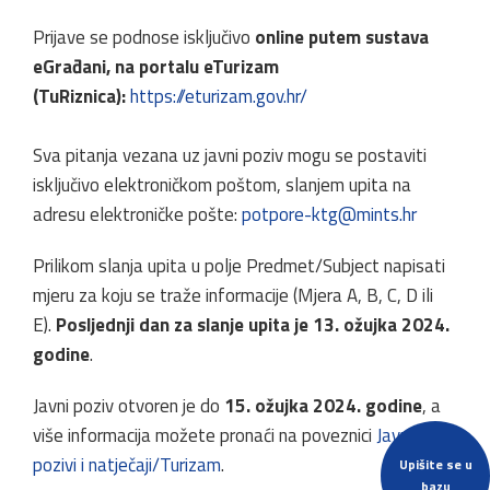
Prijave se podnose isključivo
online
putem sustava
eGrađani, na portalu eTurizam
(TuRiznica):
https://eturizam.gov.hr/
Sva pitanja vezana uz javni poziv mogu se postaviti
isključivo elektroničkom poštom, slanjem upita na
adresu elektroničke pošte:
potpore-ktg@mints.hr
Prilikom slanja upita u polje Predmet/Subject napisati
mjeru za koju se traže informacije (Mjera A, B, C, D ili
E).
Posljednji dan za slanje upita je 13. ožujka 2024.
godine
.
Javni poziv otvoren je do
15. ožujka 2024. godine
, a
više informacija možete pronaći na poveznici
Javni
pozivi i natječaji/Turizam
.
Upišite se u
bazu