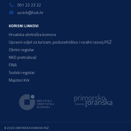
051 22 23 32
uo.krk@hok.hr
KORISNI LINKOVI
Hrvatska obrtnička komora
Upravni odjel za turizam, poduzetništvo i ruralni razvoj PGŽ
Obrtni registar
NKD pretraživač
FINA
Sudski registar
Majstori Krk
© 2026 OBRTNIČKA KOMORA PGŽ