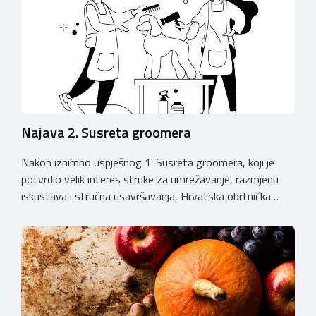
Najava 2. Susreta groomera
Nakon iznimno uspješnog 1. Susreta groomera, koji je
potvrdio velik interes struke za umrežavanje, razmjenu
iskustava i stručna usavršavanja, Hrvatska obrtnička
komora organizira 2. Susret groomera HOK-a, koji će se
održati 12. rujna u Kongresnom centru na Zagrebačkom
velesajmu. Susret će i ove godine okupiti groomere,
stručnjake i zaljubljenike u njegu pasa iz cijele Hrvatske,
[…]