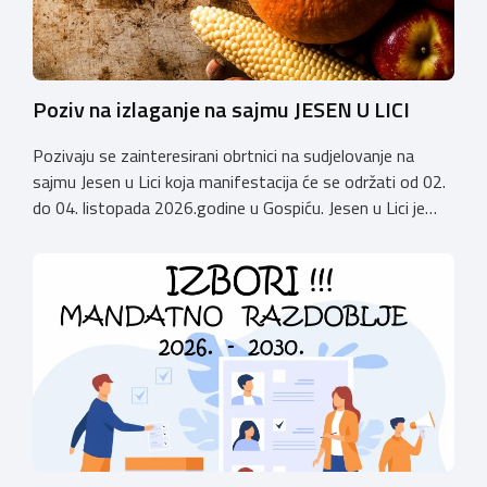
Poziv na izlaganje na sajmu JESEN U LICI
Pozivaju se zainteresirani obrtnici na sudjelovanje na
sajmu Jesen u Lici koja manifestacija će se održati od 02.
do 04. listopada 2026.godine u Gospiću. Jesen u Lici je
izložba tradicijskih proizvoda koja se po 28. puta održava
u Gospiću i prerasla je u najznačajnjiju gospodarsku,
kulturnu i etno manifestaciju na području Ličko-senjske
županije. Organizator izložbe […]