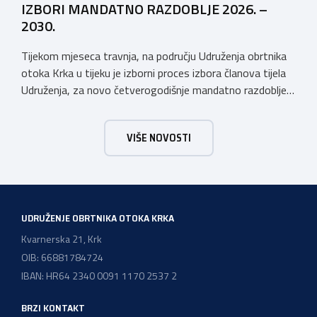
IZBORI MANDATNO RAZDOBLJE 2026. –
2030.
Tijekom mjeseca travnja, na području Udruženja obrtnika
otoka Krka u tijeku je izborni proces izbora članova tijela
Udruženja, za novo četverogodišnje mandatno razdoblje
2026. – 2030. Udruženje obrtnika otoka Krka ima tradiciju
postojanja i rada dužu od 50 godina, stoga Vas pozivamo
VIŠE NOVOSTI
da se svi aktivno uključite u Izborni proces koji je u tijeku i
[…]
UDRUŽENJE OBRTNIKA OTOKA KRKA
Kvarnerska 21, Krk
OIB: 66881784724
IBAN: HR64 2340 0091 1170 2537 2
BRZI KONTAKT