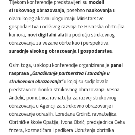
Tijekom konferencije predstavljeni su
modeli
strukovnog obrazovanja
, posebno
naukovanja
u
okviru kojeg aktivnu ulogu imaju Ministarstvo
gospodarstva i održivog razvoja te Hrvatska obrtnička
komora,
novi digitalni alati
u području strukovnog
obrazovanja za vezane obrte kao i perspektiva
suradnje visokog obrazovanja i gospodarstva
.
Osim toga, u sklopu konferencije organizirana je
panel
rasprava
„
Osnaživanje partnerstva i suradnje u
strukovnom obrazovanju“
u kojoj su sudjelovale
predstavnice dionika strukovnog obrazovanja: Vesna
Anđelić, pomoćnica ravnatelja za razvoj strukovnog
obrazovanja u Agenciji za strukovno obrazovanje i
obrazovanje odraslih, Loredana Grdinić, ravnateljica
Obrtničke škole Opatija, Ivona Obrić, predsjednica Ceha
frizera, kozmetičara i pedikera Udruženja obrtnika