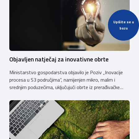
Upišite se u
bazu
Objavljen natječaj za inovativne obrte
Ministarstvo gospodarstva objavilo je Poziv „Inovacije
procesa u S3 područjima“, namijenjen mikro, malim i
srednjim poduzećima, uključujući obrte iz prerađivačke
industrije, koji razvijaju inovativne proizvode i žele ih
uspješnije plasirati na tržište kroz modernizaciju poslovnih
procesa. Poziv se provodi u okviru PKK 2021. – 2027. Cilj
Poziva je potaknuti uvođenje inovacija procesa i
organizacije poslovanja koje […]