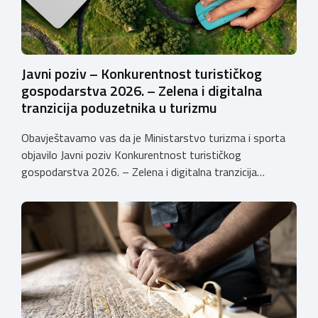
Javni poziv – Konkurentnost turističkog
gospodarstva 2026. – Zelena i digitalna
tranzicija poduzetnika u turizmu
Obavještavamo vas da je Ministarstvo turizma i sporta
objavilo Javni poziv Konkurentnost turističkog
gospodarstva 2026. – Zelena i digitalna tranzicija
poduzetnika u turizmu za dodjelu bespovratnih potpora
male vrijednosti u ukupnom iznosu od 3.403.640,00 €.
Program je namijenjen subjektima malog gospodarstva
registriranim za ugostiteljske i/ili turističke djelatnosti,
obiteljskim poljoprivrednim
gospodarstvima/poljoprivrednicima koja su registrirana
za pružanje […]