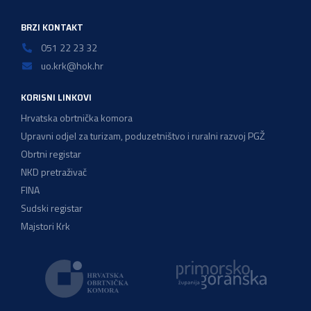
BRZI KONTAKT
051 22 23 32
uo.krk@hok.hr
KORISNI LINKOVI
Hrvatska obrtnička komora
Upravni odjel za turizam, poduzetništvo i ruralni razvoj PGŽ
Obrtni registar
NKD pretraživač
FINA
Sudski registar
Majstori Krk