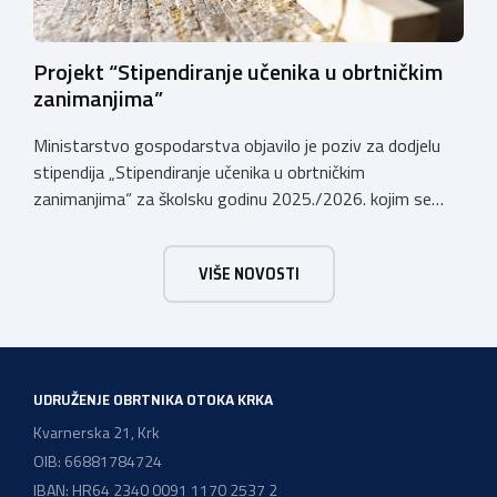
Projekt “Stipendiranje učenika u obrtničkim
zanimanjima”
Ministarstvo gospodarstva objavilo je poziv za dodjelu
stipendija „Stipendiranje učenika u obrtničkim
zanimanjima“ za školsku godinu 2025./2026. kojim se
dodjeljuju stipendije učenicima koji se u školskoj godini
2025./2026. obrazuju temeljem programa/kurikula u
VIŠE NOVOSTI
trogodišnjem trajanju za stjecanje deficitarnih obrtničkih
zanimanja, sukladno Preporukama za obrazovnu upisnu
politiku i politiku stipendiranja za 2025. i 2026. godinu,
Hrvatskog zavoda za zapošljavanje, […]
UDRUŽENJE OBRTNIKA OTOKA KRKA
Kvarnerska 21, Krk
OIB: 66881784724
IBAN: HR64 2340 0091 1170 2537 2