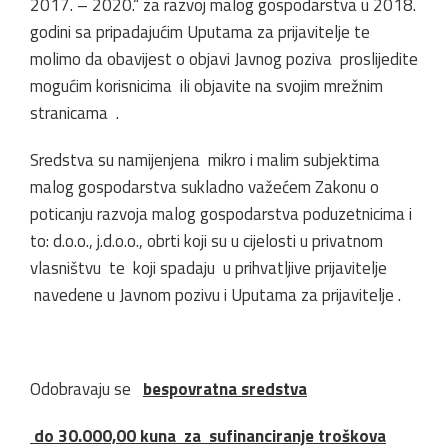
2017. – 2020.“ za razvoj malog gospodarstva u 2018.
godini sa pripadajućim Uputama za prijavitelje te
molimo da obavijest o objavi Javnog poziva proslijedite
mogućim korisnicima ili objavite na svojim mrežnim
stranicama .
Sredstva su namijenjena mikro i malim subjektima
malog gospodarstva sukladno važećem Zakonu o
poticanju razvoja malog gospodarstva poduzetnicima i
to: d.o.o., j.d.o.o., obrti koji su u cijelosti u privatnom
vlasništvu te koji spadaju u prihvatljive prijavitelje
navedene u Javnom pozivu i Uputama za prijavitelje .
Odobravaju se
bespovratna sredstva
do 30.000,00 kuna za sufinanciranje troškova