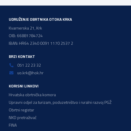
majstorskih ispita položeno […]
UDRUŽENJE OBRTNIKA OTOKA KRKA
Kvarnerska 21, Krk
OIB: 66881784724
IBAN: HR64 2340 0091 1170 2537 2
BRZI KONTAKT
051 22 23 32
uo.krk@hok.hr
KORISNI LINKOVI
Hrvatska obrtnička komora
Upravni odjel za turizam, poduzetništvo i ruralni razvoj PGŽ
Obrtni registar
NKD pretraživač
FINA