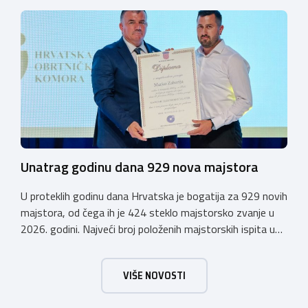
otvoren u petak, 23. listopada 2026. u
poslijepodnevnim, uz uvodno predavanje i pozdrav
domaćina. Tijekom subote, 24. listopada, održavat će se
predavanja, interaktivne radionice te okrugli stolovi na
aktualne teme. […]
Unatrag godinu dana 929 nova majstora
U proteklih godinu dana Hrvatska je bogatija za 929 novih
majstora, od čega ih je 424 steklo majstorsko zvanje u
2026. godini. Najveći broj položenih majstorskih ispita u
posljednjih godinu dana bio je u majstorskim zvanjima
majstor elektroinstalater, majstor frizer, majstor
VIŠE NOVOSTI
vodoinstalatera, instalatera grijanja i klimatizacije te
majstora automehaničara. Najveći broj navedenih