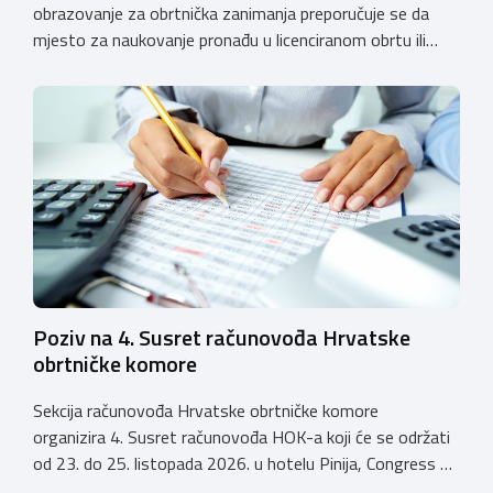
obrazovanje za obrtnička zanimanja preporučuje se da
mjesto za naukovanje pronađu u licenciranom obrtu ili
pravnoj osobi. Hrvatska obrtnička komora poziva obrtnike
koji još nemaju licenciju da pokrenu postupak
licenciranja kako bi budućim učenicima omogućili
kvalitetno i sigurno stjecanje praktičnih znanja, a
istodobno ulagali u razvoj […]
Poziv na 4. Susret računovođa Hrvatske
obrtničke komore
Sekcija računovođa Hrvatske obrtničke komore
organizira 4. Susret računovođa HOK-a koji će se održati
od 23. do 25. listopada 2026. u hotelu Pinija, Congress &
Event Center Zadar (Petrčane). Susret će službeno biti