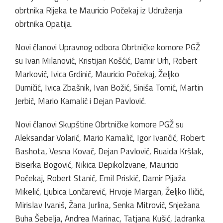
obrtnika Rijeka te Mauricio Počekaj iz Udruženja
obrtnika Opatija.
Novi članovi Upravnog odbora Obrtničke komore PGŽ
su Ivan Milanović, Kristijan Košćić, Damir Urh, Robert
Marković, Ivica Grdinić, Mauricio Počekaj, Željko
Dumičić, Ivica Zbašnik, Ivan Božić, Siniša Tomić, Martin
Jerbić, Mario Kamalić i Dejan Pavlović.
Novi članovi Skupštine Obrtničke komore PGŽ su
Aleksandar Volarić, Mario Kamalić, Igor Ivančić, Robert
Bashota, Vesna Kovač, Dejan Pavlović, Ruaida Kršlak,
Biserka Bogović, Nikica Depikolzvane, Mauricio
Počekaj, Robert Stanić, Emil Priskić, Damir Pijaža
Mikelić, Ljubica Lončarević, Hrvoje Margan, Željko Iličić,
Mirislav Ivaniš, Žana Jurlina, Senka Mitrović, Snježana
Buha Šebelja, Andrea Marinac, Tatjana Kušić, Jadranka