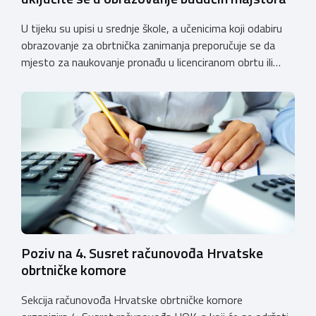
U tijeku su upisi u srednje škole, a učenicima koji odabiru
obrazovanje za obrtnička zanimanja preporučuje se da
mjesto za naukovanje pronađu u licenciranom obrtu ili
pravnoj osobi. Hrvatska obrtnička komora poziva obrtnike
koji još nemaju licenciju da pokrenu postupak
licenciranja kako bi budućim učenicima omogućili
kvalitetno i sigurno stjecanje praktičnih znanja, a
istodobno ulagali u razvoj […]
Poziv na 4. Susret računovođa Hrvatske
obrtničke komore
Sekcija računovođa Hrvatske obrtničke komore