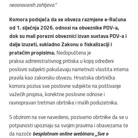
neosnovanih zahtjeva.“
Komora podsjeća da se obveza razmjene e-Računa
od 1. siječnja 2026. odnosi na obveznike PDV-a,
dok su mali porezni obveznici izvan sustava PDV-a i
dalje izuzeti, sukladno Zakonu o fiskalizaciji i
pratećim propisima.
Nedopuštena je
praksa administrativnog pritiska u kojoj određeni
poslovni subjekti pokušavaju nametnuti vlastita interna
pravila kao zakonsku obvezu. Hrvatska obrtnička
komora poziva sve poslovne subjekte na poštivanje
važećih propisa, korektne poslovne odnose i
ravnopravan tretman obrtnika i malih poduzetnika.
S obzirom na sve navedeno, pozivamo obrtnike da se u
potpunosti upoznaju sa svojim pravima i obavezama te
da nazoče
besplatnom online webinaru „Sve o