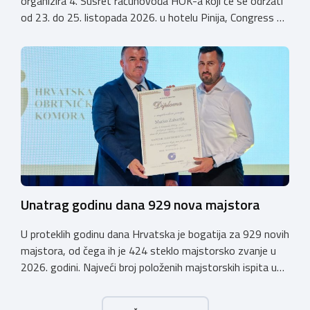
organizira 4. Susret računovođa HOK-a koji će se održati
od 23. do 25. listopada 2026. u hotelu Pinija, Congress &
Event Center Zadar (Petrčane). Susret će službeno biti
otvoren u petak, 23. listopada 2026. u
poslijepodnevnim, uz uvodno predavanje i pozdrav
domaćina. Tijekom subote, 24. listopada, održavat će se
predavanja, interaktivne radionice te okrugli stolovi na
aktualne teme. […]
Unatrag godinu dana 929 nova majstora
U proteklih godinu dana Hrvatska je bogatija za 929 novih
majstora, od čega ih je 424 steklo majstorsko zvanje u
2026. godini. Najveći broj položenih majstorskih ispita u
posljednjih godinu dana bio je u majstorskim zvanjima
majstor elektroinstalater, majstor frizer, majstor