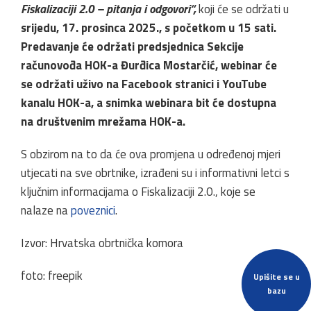
Fiskalizaciji 2.0 – pitanja i odgovori“,
koji će se održati u
srijedu, 17. prosinca 2025., s početkom u 15 sati.
Predavanje će održati predsjednica Sekcije
računovođa HOK-a Đurđica Mostarčić, webinar će
se održati uživo na Facebook stranici i YouTube
kanalu HOK-a, a snimka webinara bit će dostupna
na društvenim mrežama HOK-a.
S obzirom na to da će ova promjena u određenoj mjeri
utjecati na sve obrtnike, izrađeni su i informativni letci s
ključnim informacijama o Fiskalizaciji 2.0., koje se
nalaze na
poveznici
.
Izvor: Hrvatska obrtnička komora
foto: freepik
Upišite se u
bazu