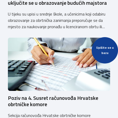
uključite se u obrazovanje budućih majstora
U tijeku su upisi u srednje škole, a učenicima koji odabiru
obrazovanje za obrtnička zanimanja preporučuje se da
mjesto za naukovanje pronađu u licenciranom obrtu ili
pravnoj osobi. Hrvatska obrtnička komora poziva obrtnike
koji još nemaju licenciju da pokrenu postupak
licenciranja kako bi budućim učenicima omogućili
Upišite se u
kvalitetno i sigurno stjecanje praktičnih znanja, a
bazu
istodobno ulagali u razvoj […]
Poziv na 4. Susret računovođa Hrvatske
obrtničke komore
Sekcija računovođa Hrvatske obrtničke komore