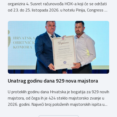
organizira 4. Susret računovođa HOK-a koji će se održati
od 23. do 25. listopada 2026. u hotelu Pinija, Congress &
Event Center Zadar (Petrčane). Susret će službeno biti
otvoren u petak, 23. listopada 2026. u
poslijepodnevnim, uz uvodno predavanje i pozdrav
domaćina. Tijekom subote, 24. listopada, održavat će se
predavanja, interaktivne radionice te okrugli stolovi na
aktualne teme. […]
Unatrag godinu dana 929 nova majstora
U proteklih godinu dana Hrvatska je bogatija za 929 novih
majstora, od čega ih je 424 steklo majstorsko zvanje u
2026. godini. Najveći broj položenih majstorskih ispita u
posljednjih godinu dana bio je u majstorskim zvanjima
majstor elektroinstalater, majstor frizer, majstor