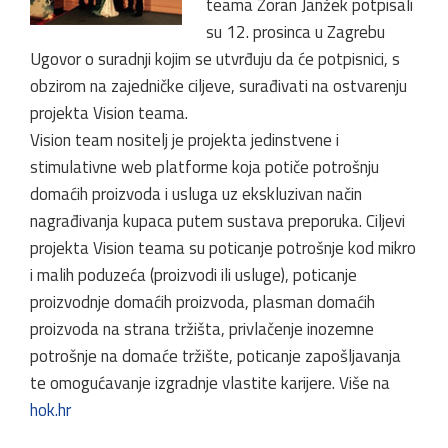
teama Zoran Janžek potpisali
su 12. prosinca u Zagrebu
Ugovor o suradnji kojim se utvrđuju da će potpisnici, s
obzirom na zajedničke ciljeve, surađivati na ostvarenju
projekta Vision teama.
Vision team nositelj je projekta jedinstvene i
stimulativne web platforme koja potiče potrošnju
domaćih proizvoda i usluga uz ekskluzivan način
nagrađivanja kupaca putem sustava preporuka. Ciljevi
projekta Vision teama su poticanje potrošnje kod mikro
i malih poduzeća (proizvodi ili usluge), poticanje
proizvodnje domaćih proizvoda, plasman domaćih
proizvoda na strana tržišta, privlačenje inozemne
potrošnje na domaće tržište, poticanje zapošljavanja
te omogućavanje izgradnje vlastite karijere. Više na
hok.hr