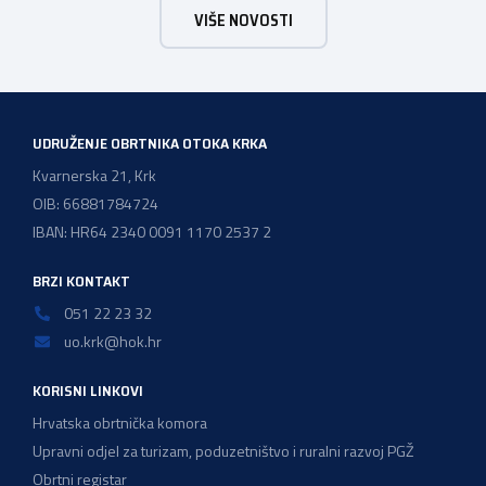
VIŠE NOVOSTI
vodoinstalatera, instalatera grijanja i klimatizacije te
majstora automehaničara. Najveći broj navedenih
majstorskih ispita položeno […]
UDRUŽENJE OBRTNIKA OTOKA KRKA
Kvarnerska 21, Krk
OIB: 66881784724
IBAN: HR64 2340 0091 1170 2537 2
BRZI KONTAKT
051 22 23 32
uo.krk@hok.hr
KORISNI LINKOVI
Hrvatska obrtnička komora
Upravni odjel za turizam, poduzetništvo i ruralni razvoj PGŽ
Obrtni registar