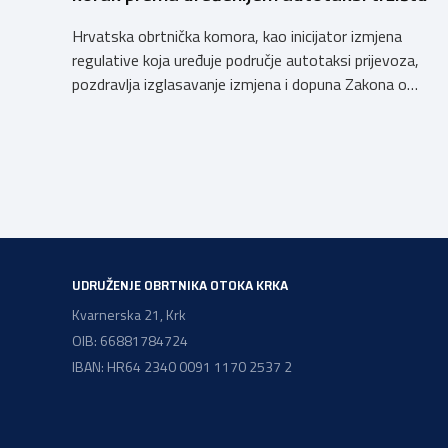
Hrvatska obrtnička komora, kao inicijator izmjena
regulative koja uređuje područje autotaksi prijevoza,
pozdravlja izglasavanje izmjena i dopuna Zakona o
prijevozu u cestovnom prometu. Još od 2018. godine
Komora upozorava na sve manjkavosti koje je donijela
potpuna liberalizacija taksi tržišta tako da ove izmjene
predstavljaju važan iskorak prema uređenijem tržištu,
sigurnijem prijevozu putnika i stvaranju pravednijih uvjet
[…]
UDRUŽENJE OBRTNIKA OTOKA KRKA
Kvarnerska 21, Krk
OIB: 66881784724
IBAN: HR64 2340 0091 1170 2537 2