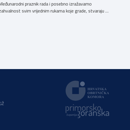
Međunarodni praznik rada i posebno izražavamo
zahvalnost svim vrijednim rukama koje grade, stvaraju i
unaprjeđuju naš svakodnevni život. Obrtnička komora
Primorsko-goranske županije s ponosom podržava i
promiče trud i posvećenost svojih obrtnika, koji
doprinose razvoju našeg društva i čine temelj našeg
gospodarstva.
PGŽ