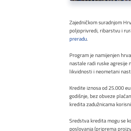
Zajedničkom suradnjom Hrvat
poljoprivredi, ribarstvu i r
preradu
.
Program je namijenjen hrvat
nastale radi ruske agresije 
likvidnosti i neometani nas
Kredite iznosa od 25.000 e
godišnje, bez obveze plaćan
kredita zadužnicama korisnik
Sredstva kredita mogu se kor
poslovanja (priprema proizvo