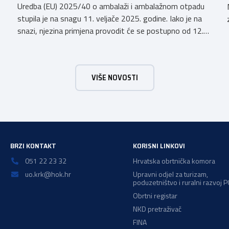
Uredba (EU) 2025/40 o ambalaži i ambalažnom otpadu
stupila je na snagu 11. veljače 2025. godine. Iako je na
snazi, njezina primjena provodit će se postupno od 12.
kolovoza 2026.godine. Hrvatska obrtnička komora
zatražila je od Ministarstva zaštite okoliša i zelene
tranzicije službeno tumačenje Uredbe te njen utjecaj na
VIŠE NOVOSTI
ugostiteljski sektor. Tumačenje prenosimo u cijelosti: […]
a
BRZI KONTAKT
KORISNI LINKOVI
051 22 23 32
Hrvatska obrtnička komora
uo.krk@hok.hr
Upravni odjel za turizam,
poduzetništvo i ruralni razvoj 
Obrtni registar
NKD pretraživač
FINA