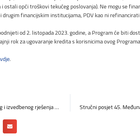
 ostali opći troškovi tekućeg poslovanja). Ne mogu se fina
rugim financijskim institucijama, PDV kao ni refinancirati p
odnijeti od 2. listopada 2023. godine, a Program će biti dos
ajnji rok za ugovaranje kredita s korisnicima ovog Programa
vdje
.
Natječaj za izradu idejnog i izvedbenog rješenja vizualnog identiteta te izradu najvišeg priznanja Obrtničke komore Primorsko-goranske županije „Nagrada za životno djelo“