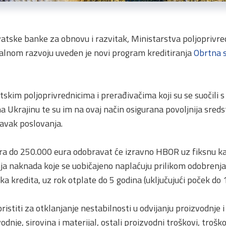
ske banke za obnovu i razvitak, Ministarstva poljoprivrede
uralnom razvoju uveden je novi program kreditiranja
Obrtna s
skim poljoprivrednicima i prerađivačima koji su se suočili 
na Ukrajinu te su im na ovaj način osigurana povoljnija sreds
tavak poslovanja.
ura do 250.000 eura odobravat će izravno HBOR uz fiksnu 
ja naknada koje se uobičajeno naplaćuju prilikom odobrenja 
a kredita, uz rok otplate do 5 godina (uključujući poček do 
istiti za otklanjanje nestabilnosti u odvijanju proizvodnje i
dnje, sirovina i materijal, ostali proizvodni troškovi, troš