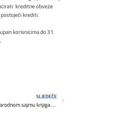
ncirati kreditne obveze
ostojeći krediti.
tupan korisnicima do 31.
.
SLJEDEĆE
Stručni posjet 45. Međunarodnom sajmu knjiga – INTERLIBER