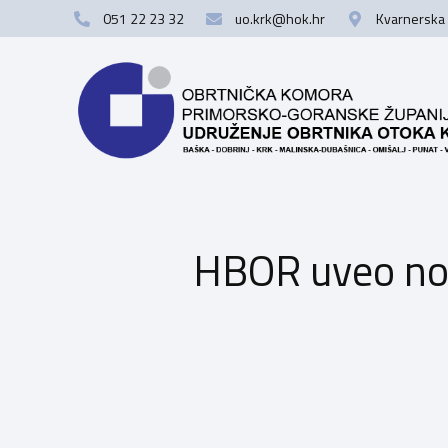
051 22 23 32
uo.krk@hok.hr
Kvarnerska 
HBOR uveo nov