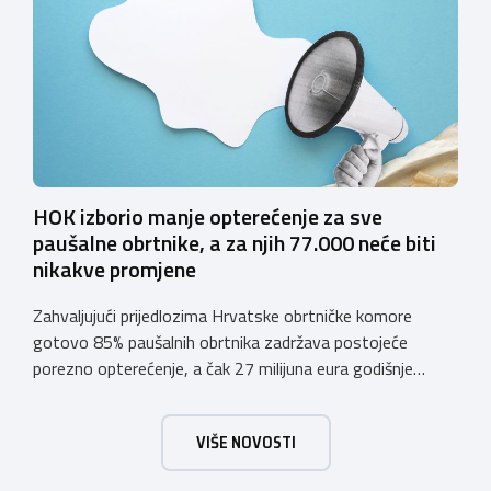
vjerodostojnu provjeru punoljetnosti kupca putem
sustava e-Građani ili putem mobilne […]
HOK izborio manje opterećenje za sve
paušalne obrtnike, a za njih 77.000 neće biti
nikakve promjene
Zahvaljujući prijedlozima Hrvatske obrtničke komore
gotovo 85% paušalnih obrtnika zadržava postojeće
porezno opterećenje, a čak 27 milijuna eura godišnje
ostat će hrvatskim obrtnicima Hrvatska obrtnička
komora pozdravlja odluku Vlade Republike Hrvatske da u
VIŠE NOVOSTI
konačnom prijedlogu poreznih izmjena prihvati ključne
prijedloge HOK-a iznesene tijekom intenzivnog dijaloga s