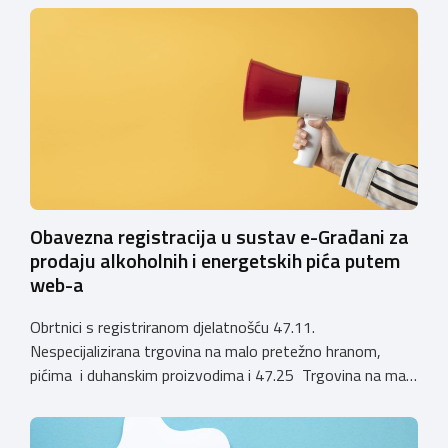
privremenih rješenja izdanih sukladno Zakonu o
ugostiteljskoj djelatnosti. Ministarstvo podsjeća da se od
1. siječnja 2025. godine više ne mogu podnositi novi
zahtjevi za izdavanje privremenih rješenja, dok već izdana
privremena rješenja […]
Obavezna registracija u sustav e-Građani za
prodaju alkoholnih i energetskih pića putem
web-a
Obrtnici s registriranom djelatnošću 47.11.
Nespecijalizirana trgovina na malo pretežno hranom,
pićima i duhanskim proizvodima i 47.25 Trgovina na malo
pićima, koji putem webshopa prodaju alkoholna pića, pića
koja sadrže alkohol i energetska pića dužni su uskladiti
svoje poslovne procese i osigurati tehničko rješenje za