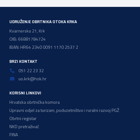
Ministarstvom financija. Najvažniji među njima jest
zadržavanje postojećeg modela […]
UDRUŽENJE OBRTNIKA OTOKA KRKA
Kvarnerska 21, Krk
OIB: 66881784724
IBAN: HR64 2340 0091 1170 2537 2
BRZI KONTAKT
051 22 23 32
uo.krk@hok.hr
KORISNI LINKOVI
Hrvatska obrtnička komora
Upravni odjel za turizam, poduzetništvo i ruralni razvoj PGŽ
Obrtni registar
NKD pretraživač
FINA