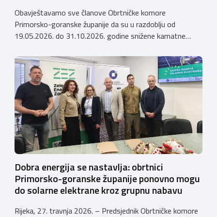
Obavještavamo sve članove Obrtničke komore
Primorsko-goranske županije da su u razdoblju od
19.05.2026. do 31.10.2026. godine snižene kamatne
stope (AKCIJA do 31.10.2026.) po kreditima koje Istarska
kreditna banka Umag d.d. odobrava članovima Obrtničke
komore Primorsko-goranske županije, a temeljem
Sporazuma o poslovnoj suradnji za 2026. godinu
zaključenog 9. prosinca 2025. godine, prema sljedećem:
Krediti za namjene […]
Dobra energija se nastavlja: obrtnici
Primorsko-goranske županije ponovno mogu
do solarne elektrane kroz grupnu nabavu
Rijeka, 27. travnja 2026. – Predsjednik Obrtničke komore