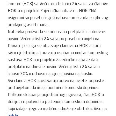
komore (HOK) sa Večernjim listom i 24 sata, za članove
HOK-a u projektu Zajednička nabava – HOK ZNA
osigurani su posebni uvjeti nabave proizvoda iz njihovog
prodajnog asortimana.
Nabavka proizvoda se odnosi na pretplatu na dnevne
novine Večernji list i 24 sata po posebnim uvjetima.
Davatelj usluga se obvezuje članovima HOK-a kao i
svim djelatnicima i pravnim osobama unutar komorskog
sustava HOK-a u projektu Zajedničke nabave dati
pretplatu na dnevne novine Večernji list i 24 sata u
iznosu 30% u odnosu na cijenu novina na kiosku.
Svi članovi HOK-a ostvaruju pravo na uvjete-popuste
pod uvjetom da imaju podmiren komorski doprinos.
Prilikom sklapanja pojedinačnog ugovora, član HOK-a
donijet će potvrdu o plaćenom komorskom doprinosu
koju izdaje njegovo matično udruženje obrtnika. Više na
hok.hr