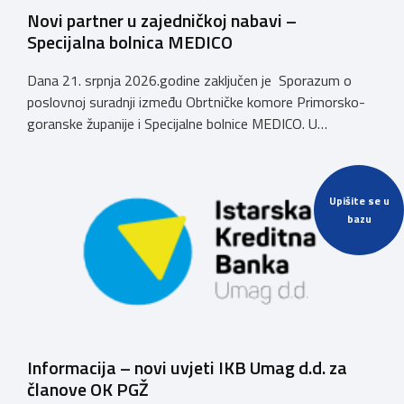
Novi partner u zajedničkoj nabavi –
Specijalna bolnica MEDICO
Dana 21. srpnja 2026.godine zaključen je Sporazum o
poslovnoj suradnji između Obrtničke komore Primorsko-
goranske županije i Specijalne bolnice MEDICO. U
ime Obrtničke komore Primorsko-goranske županije
sporazum je zaključio predsjednik dr.sc. Emil Priskić, a u
ime Specijalne bolnice MEDICO, v.d. ravnatelja dr.sc. Aron
Upišite se u
Grubešić, dr.med. Sporazumom se definiraju povoljniji
bazu
uvjeti za obrtnike, članove Komore, njihove zaposlenike
te članove uže obitelji obrtnika […]
Informacija – novi uvjeti IKB Umag d.d. za
članove OK PGŽ