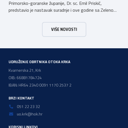
Primorsko-goranske županije, Dr. sc. Emil Priskić,
predstavio je nastavak suradnje i ove godine sa Zelenom
energetskom zadrugom (ZEZ) u sklopu koje obrtnici
Primorsko-goranske županije mogu sudjelovati u grupnoj
VIŠE NOVOSTI
nabavi opreme solarnih elektrana te si tako osigurati
brojne pogodnosti koje povećavaju isplativost ulaganja u
vlastitu proizvodnju energije. „Danas […]
UDRUŽENJE OBRTNIKA OTOKA KRKA
Kvarnerska 21, Krk
OIB: 66881784724
IBAN: HR64 2340 0091 1170 2537 2
BRZI KONTAKT
051 22 23 32
uo.krk@hok.hr
KORISNI LINKOVI