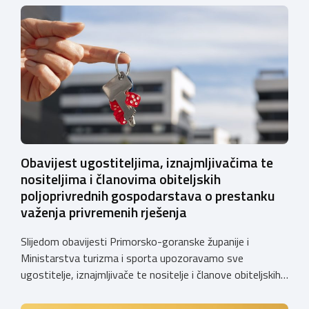
Obavijest ugostiteljima, iznajmljivačima te
nositeljima i članovima obiteljskih
poljoprivrednih gospodarstava o prestanku
važenja privremenih rješenja
Slijedom obavijesti Primorsko-goranske županije i
Ministarstva turizma i sporta upozoravamo sve
ugostitelje, iznajmljivače te nositelje i članove obiteljskih
poljoprivrednih gospodarstava o prestanku važenja
privremenih rješenja izdanih sukladno Zakonu o