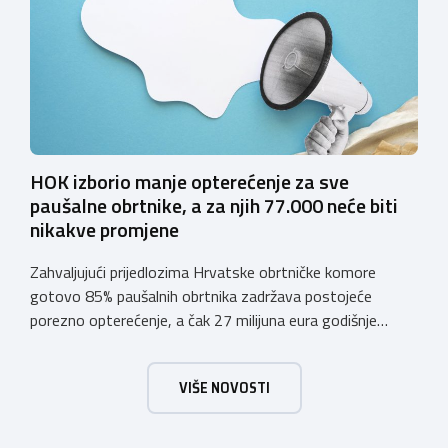
vjerodostojnu provjeru punoljetnosti kupca putem
sustava e-Građani ili putem mobilne […]
HOK izborio manje opterećenje za sve
paušalne obrtnike, a za njih 77.000 neće biti
nikakve promjene
Zahvaljujući prijedlozima Hrvatske obrtničke komore
gotovo 85% paušalnih obrtnika zadržava postojeće
porezno opterećenje, a čak 27 milijuna eura godišnje
ostat će hrvatskim obrtnicima Hrvatska obrtnička
komora pozdravlja odluku Vlade Republike Hrvatske da u
VIŠE NOVOSTI
konačnom prijedlogu poreznih izmjena prihvati ključne
prijedloge HOK-a iznesene tijekom intenzivnog dijaloga s
Ministarstvom financija. Najvažniji među njima jest