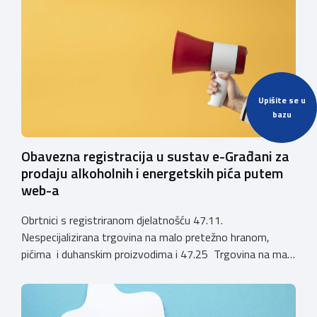
ugostiteljskoj djelatnosti. Ministarstvo podsjeća da se od
1. siječnja 2025. godine više ne mogu podnositi novi
zahtjevi za izdavanje privremenih rješenja, dok već izdana
privremena rješenja […]
Upišite se u
bazu
Obavezna registracija u sustav e-Građani za
prodaju alkoholnih i energetskih pića putem
web-a
Obrtnici s registriranom djelatnošću 47.11.
Nespecijalizirana trgovina na malo pretežno hranom,
pićima i duhanskim proizvodima i 47.25 Trgovina na malo
pićima, koji putem webshopa prodaju alkoholna pića, pića
koja sadrže alkohol i energetska pića dužni su uskladiti
svoje poslovne procese i osigurati tehničko rješenje za