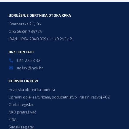
zadržavanje postojećeg modela […]
UDRUŽENJE OBRTNIKA OTOKA KRKA
Kvarnerska 21, Krk
OIB: 66881784724
IBAN: HR64 2340 0091 1170 2537 2
BRZI KONTAKT
051 22 23 32
uo.krk@hok.hr
KORISNI LINKOVI
Hrvatska obrtnička komora
Upravni odjel za turizam, poduzetništvo i ruralni razvoj PGŽ
Obrtni registar
NKD pretraživač
FINA
Sudski registar