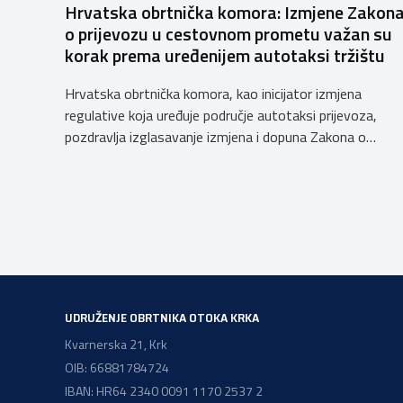
Hrvatska obrtnička komora: Izmjene Zakon
o prijevozu u cestovnom prometu važan su
korak prema uređenijem autotaksi tržištu
Hrvatska obrtnička komora, kao inicijator izmjena
regulative koja uređuje područje autotaksi prijevoza,
pozdravlja izglasavanje izmjena i dopuna Zakona o
prijevozu u cestovnom prometu. Još od 2018. godine
Komora upozorava na sve manjkavosti koje je donijela
potpuna liberalizacija taksi tržišta tako da ove izmjene
predstavljaju važan iskorak prema uređenijem tržištu,
sigurnijem prijevozu putnika i stvaranju pravednijih uvjet
[…]
UDRUŽENJE OBRTNIKA OTOKA KRKA
Kvarnerska 21, Krk
OIB: 66881784724
IBAN: HR64 2340 0091 1170 2537 2