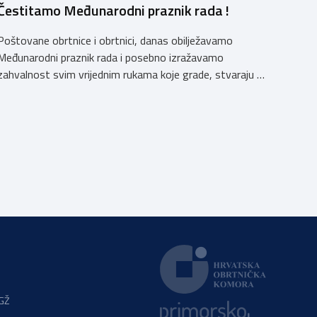
Čestitamo Međunarodni praznik rada !
Poštovane obrtnice i obrtnici, danas obilježavamo
Međunarodni praznik rada i posebno izražavamo
zahvalnost svim vrijednim rukama koje grade, stvaraju i
unaprjeđuju naš svakodnevni život. Obrtnička komora
Primorsko-goranske županije s ponosom podržava i
promiče trud i posvećenost svojih obrtnika, koji
doprinose razvoju našeg društva i čine temelj našeg
gospodarstva.
PGŽ