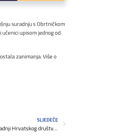
dišnju suradnju s Obrtničkom
 učenici upisom jednog od
 ostala zanimanja. Više o
SLJEDEĆE
Potpisan Sporazum o suradnji Hrvatskog društva ekonomista i Hrvatske obrtničke komore