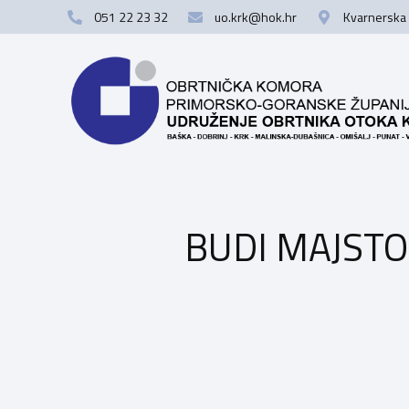
051 22 23 32
uo.krk@hok.hr
Kvarnerska 
BUDI MAJSTOR! 