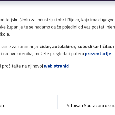
diteljsku školu za industriju i obrt Rijeka, koja ima dugogo
 županije te se nadamo da će pojedini od vas postati njeni
kola.
ograme za zanimanja:
zidar, autolakirer, soboslikar ličilac
i
 i radove učenika, možete pregledati putem
prezentacije
.
i pročitajte na njihovoj
web stranici
.
ore