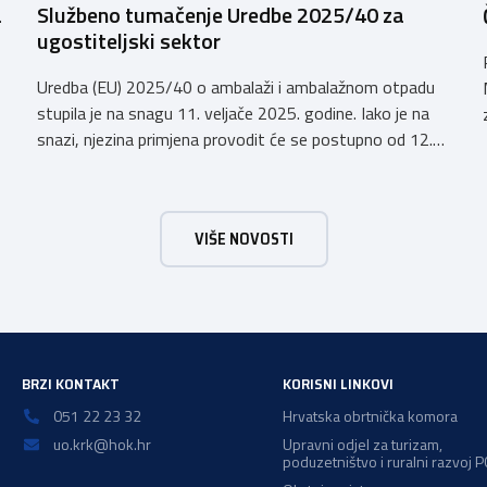
a
Službeno tumačenje Uredbe 2025/40 za
ugostiteljski sektor
Uredba (EU) 2025/40 o ambalaži i ambalažnom otpadu
stupila je na snagu 11. veljače 2025. godine. Iako je na
snazi, njezina primjena provodit će se postupno od 12.
kolovoza 2026.godine. Hrvatska obrtnička komora
zatražila je od Ministarstva zaštite okoliša i zelene
tranzicije službeno tumačenje Uredbe te njen utjecaj na
VIŠE NOVOSTI
ugostiteljski sektor. Tumačenje prenosimo u cijelosti: […]
a
BRZI KONTAKT
KORISNI LINKOVI
051 22 23 32
Hrvatska obrtnička komora
uo.krk@hok.hr
Upravni odjel za turizam,
poduzetništvo i ruralni razvoj 