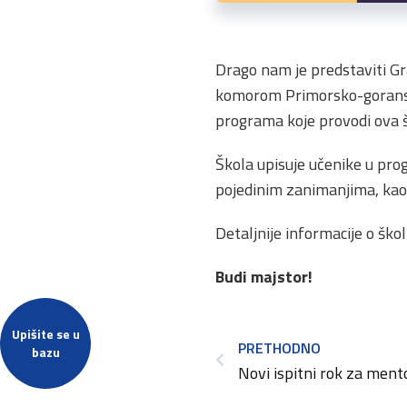
Drago nam je predstaviti Gra
komorom Primorsko-goranske
programa koje provodi ova š
Škola upisuje učenike u pr
pojedinim zanimanjima, kao
Detaljnije informacije o škol
Budi majstor!
Upišite se u
PRETHODNO
bazu
Novi ispitni rok za ment