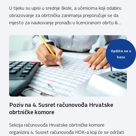
U tijeku su upisi u srednje škole, a učenicima koji odabiru
obrazovanje za obrtnička zanimanja preporučuje se da
mjesto za naukovanje pronađu u licenciranom obrtu ili
pravnoj osobi. Hrvatska obrtnička komora poziva obrtnike
koji još nemaju licenciju da pokrenu postupak
licenciranja kako bi budućim učenicima omogućili
Upišite se u
kvalitetno i sigurno stjecanje praktičnih znanja, a
bazu
istodobno ulagali u razvoj […]
Poziv na 4. Susret računovođa Hrvatske
obrtničke komore
Sekcija računovođa Hrvatske obrtničke komore
organizira 4. Susret računovođa HOK-a koji će se održati