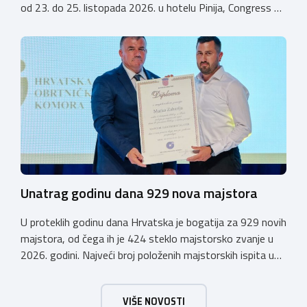
od 23. do 25. listopada 2026. u hotelu Pinija, Congress &
Event Center Zadar (Petrčane). Susret će službeno biti
otvoren u petak, 23. listopada 2026. u
poslijepodnevnim, uz uvodno predavanje i pozdrav
domaćina. Tijekom subote, 24. listopada, održavat će se
predavanja, interaktivne radionice te okrugli stolovi na
aktualne teme. […]
Unatrag godinu dana 929 nova majstora
U proteklih godinu dana Hrvatska je bogatija za 929 novih
majstora, od čega ih je 424 steklo majstorsko zvanje u
2026. godini. Najveći broj položenih majstorskih ispita u
posljednjih godinu dana bio je u majstorskim zvanjima
majstor elektroinstalater, majstor frizer, majstor
VIŠE NOVOSTI
vodoinstalatera, instalatera grijanja i klimatizacije te