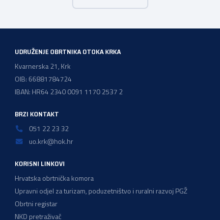
majstora automehaničara. Najveći broj navedenih
majstorskih ispita položeno […]
UDRUŽENJE OBRTNIKA OTOKA KRKA
Kvarnerska 21, Krk
OIB: 66881784724
IBAN: HR64 2340 0091 1170 2537 2
BRZI KONTAKT
051 22 23 32
uo.krk@hok.hr
KORISNI LINKOVI
Hrvatska obrtnička komora
Upravni odjel za turizam, poduzetništvo i ruralni razvoj PGŽ
Obrtni registar
NKD pretraživač