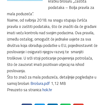
kratku brošuru „Zaštita
podataka – Bolja pravila za
mala poduzeća“.
Naime, od svibnja 2018. na snagu stupaju čvršća
pravila o zaštiti podataka, što će značiti da će građani
imati veću kontrolu nad svojim podacima. Ova pravila,
između ostalog, omogućit će jednake uvjete za sva
društva koja obrađuju podatke u EU, pojednostavnit će
poslovanje i osigurati njegov razvoj te smanjiti
troškove. U srži stoji poticanje povjerenja potrošača,
što će zauzvrat imati pozitivan utjecaj na ishod
poslovanja.
Što to znači za mala poduzeća, detaljnije pogledajte u
samoj brošuri:
Brošura.pdf
1,12 MB
Preuzeto sa stranica
hok.hr