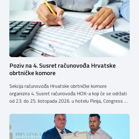
licenciranja kako bi budućim učenicima omogućili
kvalitetno i sigurno stjecanje praktičnih znanja, a
istodobno ulagali u razvoj […]
Poziv na 4. Susret računovođa Hrvatske
obrtničke komore
Sekcija računovođa Hrvatske obrtničke komore
organizira 4. Susret računovođa HOK-a koji će se održati
od 23. do 25. listopada 2026. u hotelu Pinija, Congress &
Event Center Zadar (Petrčane). Susret će službeno biti
otvoren u petak, 23. listopada 2026. u
poslijepodnevnim, uz uvodno predavanje i pozdrav
domaćina. Tijekom subote, 24. listopada, održavat će se
predavanja, interaktivne radionice te okrugli stolovi na