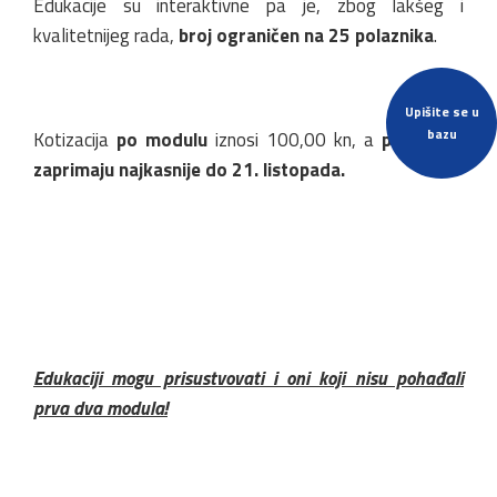
Edukacije su interaktivne pa je, zbog lakšeg i
kvalitetnijeg rada,
broj ograničen na 25 polaznika
.
Upišite se u
bazu
Kotizacija
po modulu
iznosi 100,00 kn, a
prijave se
zaprimaju najkasnije do 21. listopada.
Edukaciji mogu prisustvovati i oni koji nisu pohađali
prva dva modula!