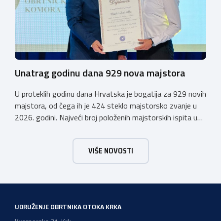
aktualne teme. […]
Unatrag godinu dana 929 nova majstora
U proteklih godinu dana Hrvatska je bogatija za 929 novih
majstora, od čega ih je 424 steklo majstorsko zvanje u
2026. godini. Najveći broj položenih majstorskih ispita u
posljednjih godinu dana bio je u majstorskim zvanjima
majstor elektroinstalater, majstor frizer, majstor
VIŠE NOVOSTI
vodoinstalatera, instalatera grijanja i klimatizacije te
majstora automehaničara. Najveći broj navedenih
majstorskih ispita položeno […]
UDRUŽENJE OBRTNIKA OTOKA KRKA