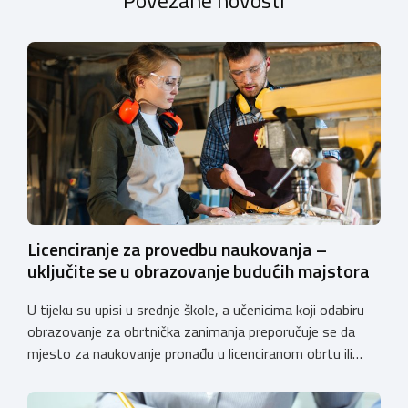
Licenciranje za provedbu naukovanja –
uključite se u obrazovanje budućih majstora
U tijeku su upisi u srednje škole, a učenicima koji odabiru
obrazovanje za obrtnička zanimanja preporučuje se da
mjesto za naukovanje pronađu u licenciranom obrtu ili
pravnoj osobi. Hrvatska obrtnička komora poziva obrtnike
koji još nemaju licenciju da pokrenu postupak