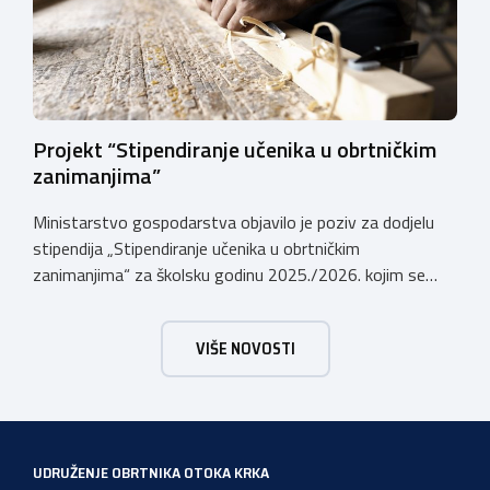
gospodarstvima/poljoprivrednicima koja su registrirana
za pružanje […]
Projekt “Stipendiranje učenika u obrtničkim
zanimanjima”
Ministarstvo gospodarstva objavilo je poziv za dodjelu
stipendija „Stipendiranje učenika u obrtničkim
zanimanjima“ za školsku godinu 2025./2026. kojim se
dodjeljuju stipendije učenicima koji se u školskoj godini
2025./2026. obrazuju temeljem programa/kurikula u
VIŠE NOVOSTI
trogodišnjem trajanju za stjecanje deficitarnih obrtničkih
zanimanja, sukladno Preporukama za obrazovnu upisnu
politiku i politiku stipendiranja za 2025. i 2026. godinu,
Hrvatskog zavoda za zapošljavanje, […]
UDRUŽENJE OBRTNIKA OTOKA KRKA