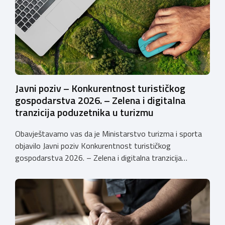
Poziva je potaknuti uvođenje inovacija procesa i
organizacije poslovanja koje […]
Javni poziv – Konkurentnost turističkog
gospodarstva 2026. – Zelena i digitalna
tranzicija poduzetnika u turizmu
Obavještavamo vas da je Ministarstvo turizma i sporta
objavilo Javni poziv Konkurentnost turističkog
gospodarstva 2026. – Zelena i digitalna tranzicija
poduzetnika u turizmu za dodjelu bespovratnih potpora
male vrijednosti u ukupnom iznosu od 3.403.640,00 €.
Program je namijenjen subjektima malog gospodarstva
registriranim za ugostiteljske i/ili turističke djelatnosti,
obiteljskim poljoprivrednim