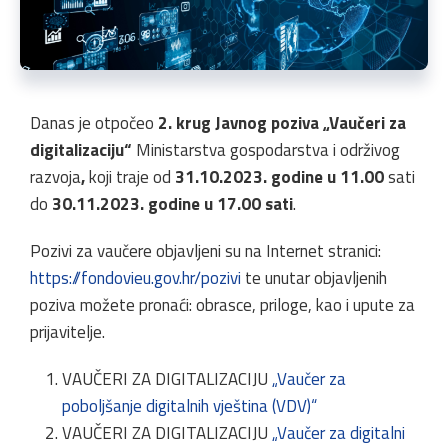
Danas je otpočeo
2. krug
Javnog poziva „Vaučeri za
digitalizaciju“
Ministarstva gospodarstva i održivog
razvoja
,
koji traje od
31.10.2023. godine u 11.00
sati
do
30.11.2023. godine u 17.00 sati
.
Pozivi za vaučere objavljeni su na Internet stranici:
https://fondovieu.gov.hr/pozivi
te unutar objavljenih
poziva možete pronaći: obrasce, priloge, kao i upute za
prijavitelje.
VAUČERI ZA DIGITALIZACIJU
„Vaučer za
poboljšanje digitalnih vještina (VDV)“
VAUČERI ZA DIGITALIZACIJU
„Vaučer za digitalni