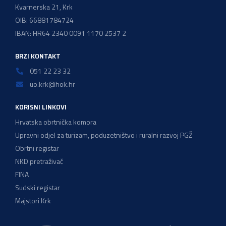
Kvarnerska 21, Krk
OIB: 66881784724
IBAN: HR64 2340 0091 1170 2537 2
BRZI KONTAKT
051 22 23 32
uo.krk@hok.hr
KORISNI LINKOVI
Hrvatska obrtnička komora
Upravni odjel za turizam, poduzetništvo i ruralni razvoj PGŽ
Obrtni registar
NKD pretraživač
FINA
Sudski registar
Majstori Krk