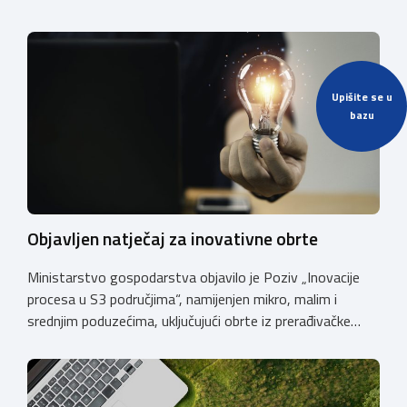
Upišite se u
bazu
Objavljen natječaj za inovativne obrte
Ministarstvo gospodarstva objavilo je Poziv „Inovacije
procesa u S3 područjima“, namijenjen mikro, malim i
srednjim poduzećima, uključujući obrte iz prerađivačke
industrije, koji razvijaju inovativne proizvode i žele ih
uspješnije plasirati na tržište kroz modernizaciju poslovnih
procesa. Poziv se provodi u okviru PKK 2021. – 2027. Cilj