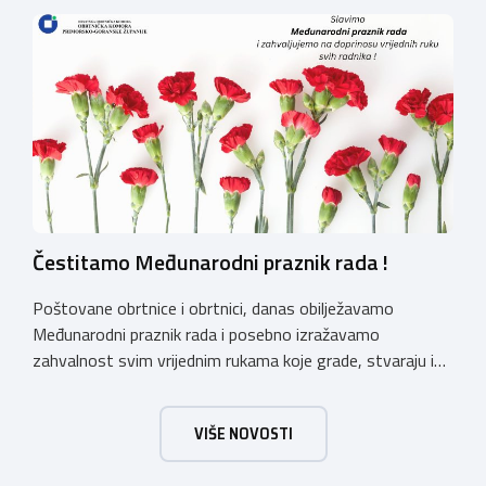
zatražila je od Ministarstva zaštite okoliša i zelene
tranzicije službeno tumačenje Uredbe te njen utjecaj na
ugostiteljski sektor. Tumačenje prenosimo u cijelosti: […]
Čestitamo Međunarodni praznik rada !
Poštovane obrtnice i obrtnici, danas obilježavamo
Međunarodni praznik rada i posebno izražavamo
zahvalnost svim vrijednim rukama koje grade, stvaraju i
unaprjeđuju naš svakodnevni život. Obrtnička komora
Primorsko-goranske županije s ponosom podržava i
VIŠE NOVOSTI
promiče trud i posvećenost svojih obrtnika, koji doprinose
razvoju našeg društva i čine temelj našeg gospodarstva.