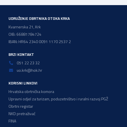
UDRUŽENJE OBRTNIKA OTOKA KRKA
Kvarnerska 21, Krk
OIB: 66881784724
IBAN: HR64 2340 0091 1170 2537 2
BRZI KONTAKT
051 22 23 32
uo.krk@hok.hr
KORISNI LINKOVI
Hrvatska obrtnička komora
Upravni odjel za turizam, poduzetništvo i ruralni razvoj PGŽ
Obrtni registar
NKD pretraživač
FINA