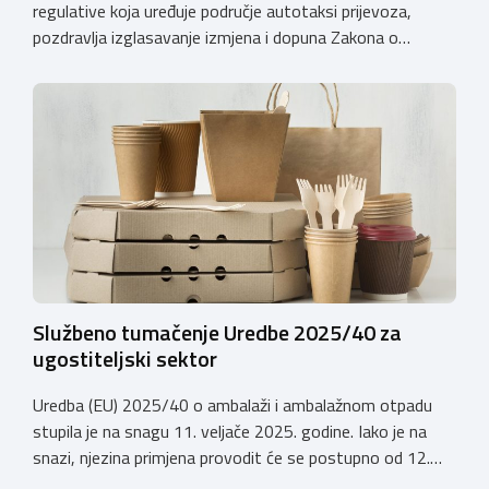
regulative koja uređuje područje autotaksi prijevoza,
pozdravlja izglasavanje izmjena i dopuna Zakona o
prijevozu u cestovnom prometu. Još od 2018. godine
Komora upozorava na sve manjkavosti koje je donijela
potpuna liberalizacija taksi tržišta tako da ove izmjene
predstavljaju važan iskorak prema uređenijem tržištu,
sigurnijem prijevozu putnika i stvaranju pravednijih uvjeta
[…]
Službeno tumačenje Uredbe 2025/40 za
ugostiteljski sektor
Uredba (EU) 2025/40 o ambalaži i ambalažnom otpadu
stupila je na snagu 11. veljače 2025. godine. Iako je na
snazi, njezina primjena provodit će se postupno od 12.
kolovoza 2026.godine. Hrvatska obrtnička komora