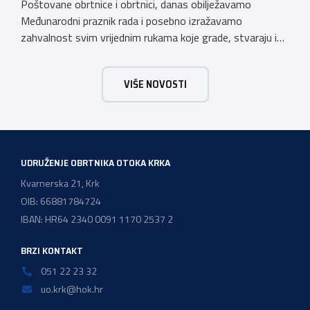
Poštovane obrtnice i obrtnici, danas obilježavamo
Međunarodni praznik rada i posebno izražavamo
zahvalnost svim vrijednim rukama koje grade, stvaraju i
unaprjeđuju naš svakodnevni život. Obrtnička komora
Primorsko-goranske županije s ponosom podržava i
VIŠE NOVOSTI
promiče trud i posvećenost svojih obrtnika, koji doprinose
razvoju našeg društva i čine temelj našeg gospodarstva.
UDRUŽENJE OBRTNIKA OTOKA KRKA
Kvarnerska 21, Krk
OIB: 66881784724
IBAN: HR64 2340 0091 1170 2537 2
BRZI KONTAKT
051 22 23 32
uo.krk@hok.hr