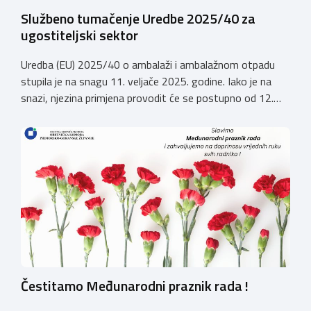
Službeno tumačenje Uredbe 2025/40 za
ugostiteljski sektor
Uredba (EU) 2025/40 o ambalaži i ambalažnom otpadu
stupila je na snagu 11. veljače 2025. godine. Iako je na
snazi, njezina primjena provodit će se postupno od 12.
kolovoza 2026.godine. Hrvatska obrtnička komora
zatražila je od Ministarstva zaštite okoliša i zelene
tranzicije službeno tumačenje Uredbe te njen utjecaj na
ugostiteljski sektor. Tumačenje prenosimo u cijelosti: […]
Čestitamo Međunarodni praznik rada !