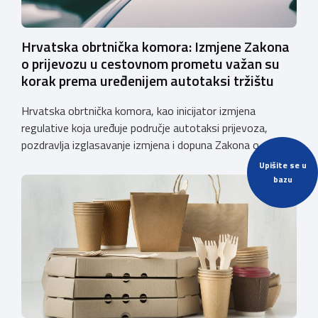
Hrvatska obrtnička komora: Izmjene Zakona
o prijevozu u cestovnom prometu važan su
korak prema uređenijem autotaksi tržištu
Hrvatska obrtnička komora, kao inicijator izmjena
regulative koja uređuje područje autotaksi prijevoza,
pozdravlja izglasavanje izmjena i dopuna Zakona o
prijevozu u cestovnom prometu. Još od 2018. godine
Upišite se u
Komora upozorava na sve manjkavosti koje je donijela
bazu
potpuna liberalizacija taksi tržišta tako da ove izmjene
predstavljaju važan iskorak prema uređenijem tržištu,
sigurnijem prijevozu putnika i stvaranju pravednijih uvjeta
[…]